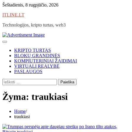
Skip
Šeštadienis, 8 rugpjūčio, 2026
to
ITLINE.LT
content
Technologijos, kripto turtas, web3
KRIPTO TURTAS
BLOKŲ GRANDINĖS
KOMPIUTERINIAI ŽAIDIMAI
VIRTUALI REALYBĖ
PASLAUGOS
Ieškoti:
Žyma:
traukiasi
Home
traukiasi