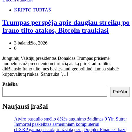
KRIPTO TURTAS
Trumpas perspėja apie daugiau streikų po
Irano tilto atakos, Bitcoin traukiasi
3 balandžio, 2026
0
Jungtinių Valstijų prezidentas Donaldas Trumpas prisiėmė
nuopelnus už precedento neturinčią ataką prie Gadiro tilto,
didžiausio Irano tilto, nes besitęsianti geopolitinė įtampa stabdė
kriptovaliutų rinkas. Santrauka […]
Paieška
Paieška
Naujausi įrašai
Atviro pasaulio smėlio dėžės auginimo žaidimas 9 Yin Sutra:
Immortal paskelbtas asmeniniam kompiuteriui
cbXRP gauna paskolą ir užstatą per „Doppler Finance“ bazę