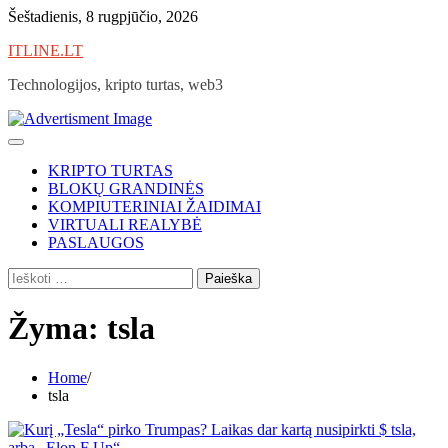
Skip
Šeštadienis, 8 rugpjūčio, 2026
to
ITLINE.LT
content
Technologijos, kripto turtas, web3
KRIPTO TURTAS
BLOKŲ GRANDINĖS
KOMPIUTERINIAI ŽAIDIMAI
VIRTUALI REALYBĖ
PASLAUGOS
Ieškoti:
Žyma:
tsla
Home
tsla