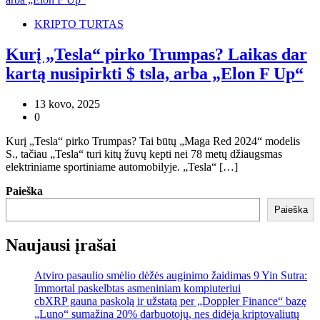
KRIPTO TURTAS
Kurį „Tesla“ pirko Trumpas? Laikas dar
kartą nusipirkti $ tsla, arba „Elon F Up“
13 kovo, 2025
0
Kurį „Tesla“ pirko Trumpas? Tai būtų „Maga Red 2024“ modelis
S., tačiau „Tesla“ turi kitų žuvų kepti nei 78 metų džiaugsmas
elektriniame sportiniame automobilyje. „Tesla“ […]
Paieška
Paieška
Naujausi įrašai
Atviro pasaulio smėlio dėžės auginimo žaidimas 9 Yin Sutra:
Immortal paskelbtas asmeniniam kompiuteriui
cbXRP gauna paskolą ir užstatą per „Doppler Finance“ bazę
„Luno“ sumažina 20% darbuotojų, nes didėja kriptovaliutų