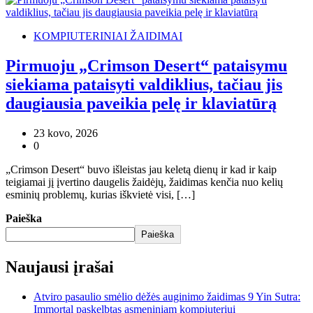
KOMPIUTERINIAI ŽAIDIMAI
Pirmuoju „Crimson Desert“ pataisymu
siekiama pataisyti valdiklius, tačiau jis
daugiausia paveikia pelę ir klaviatūrą
23 kovo, 2026
0
„Crimson Desert“ buvo išleistas jau keletą dienų ir kad ir kaip
teigiamai jį įvertino daugelis žaidėjų, žaidimas kenčia nuo kelių
esminių problemų, kurias iškvietė visi, […]
Paieška
Paieška
Naujausi įrašai
Atviro pasaulio smėlio dėžės auginimo žaidimas 9 Yin Sutra:
Immortal paskelbtas asmeniniam kompiuteriui