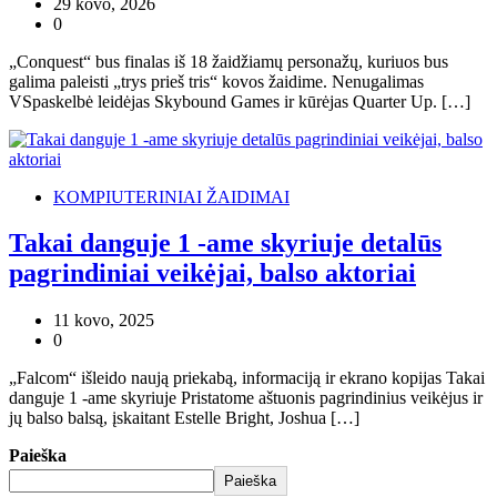
29 kovo, 2026
0
„Conquest“ bus finalas iš 18 žaidžiamų personažų, kuriuos bus
galima paleisti „trys prieš tris“ kovos žaidime. Nenugalimas
VSpaskelbė leidėjas Skybound Games ir kūrėjas Quarter Up. […]
KOMPIUTERINIAI ŽAIDIMAI
Takai danguje 1 -ame skyriuje detalūs
pagrindiniai veikėjai, balso aktoriai
11 kovo, 2025
0
„Falcom“ išleido naują priekabą, informaciją ir ekrano kopijas Takai
danguje 1 -ame skyriuje Pristatome aštuonis pagrindinius veikėjus ir
jų balso balsą, įskaitant Estelle Bright, Joshua […]
Paieška
Paieška