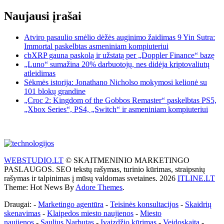
Naujausi įrašai
Atviro pasaulio smėlio dėžės auginimo žaidimas 9 Yin Sutra:
Immortal paskelbtas asmeniniam kompiuteriui
cbXRP gauna paskolą ir užstatą per „Doppler Finance“ bazę
„Luno“ sumažina 20% darbuotojų, nes didėja kriptovaliutų
atleidimas
Sėkmės istorija: Jonathano Nicholso mokymosi kelionė su
101 blokų grandine
„Croc 2: Kingdom of the Gobbos Remaster“ paskelbtas PS5,
„Xbox Series“, PS4, „Switch“ ir asmeniniam kompiuteriui
WEBSTUDIO.LT
© SKAITMENINIO MARKETINGO
PASLAUGOS. SEO tekstų rašymas, turinio kūrimas, straipsnių
rašymas ir talpinimas į mūsų valdomas svetaines. 2026
ITLINE.LT
Theme: Hot News By
Adore Themes
.
Draugai: -
Marketingo agentūra
-
Teisinės konsultacijos
-
Skaidrių
skenavimas
-
Klaipedos miesto naujienos
-
Miesto
naujienos
-
Saulius Narbutas
-
Įvaizdžio kūrimas
-
Veidoskaita
-