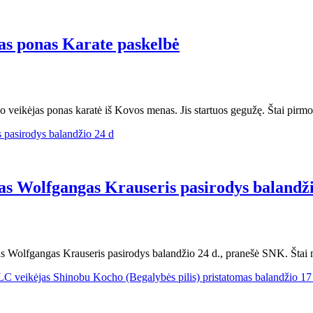
as ponas Karate paskelbė
 veikėjas ponas karatė iš Kovos menas. Jis startuos gegužę. Štai pirmo
as Wolfgangas Krauseris pasirodys balandži
ėjas Wolfgangas Krauseris pasirodys balandžio 24 d., pranešė SNK. Šta