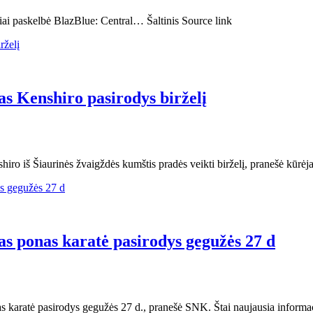
iai paskelbė BlazBlue: Central… Šaltinis Source link
as Kenshiro pasirodys birželį
hiro iš Šiaurinės žvaigždės kumštis pradės veikti birželį, pranešė kūrė
as ponas karatė pasirodys gegužės 27 d
nas karatė pasirodys gegužės 27 d., pranešė SNK. Štai naujausia inform