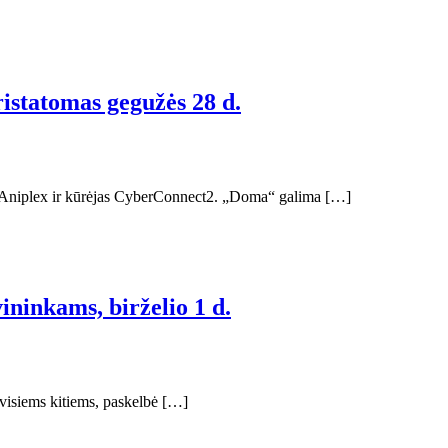
statomas gegužės 28 d.
s Aniplex ir kūrėjas CyberConnect2. „Doma“ galima […]
ninkams, birželio 1 d.
 visiems kitiems, paskelbė […]