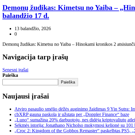
Demonų žudikas: Kimetsu no Yaiba – „Hino
balandžio 17 d.
13 balandžio, 2026
0
Demonų žudikas: Kimetsu no Yaiba – Hinokami kronikos 2 atsisiunčiam
Navigacija tarp įrašų
Senesni įrašai
Paieška
Paieška
Naujausi įrašai
Atviro pasaulio smėlio dėžės auginimo žaidimas 9 Yin Sutra: I
cbXRP gauna paskolą ir užstatą per „Doppler Finance“ bazę
„Luno“ sumažina 20% darbuotojų, nes didėja kriptovaliutų atle
Sėkmės istorija: Jonathano Nicholso mokymosi kelionė su 101 
„Croc 2: Kingdom of the Gobbos Remaster“ paskelbtas PS5, „X