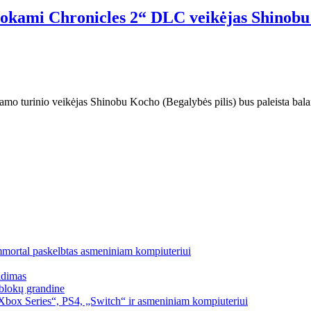
kami Chronicles 2“ DLC veikėjas Shinobu K
o turinio veikėjas Shinobu Kocho (Begalybės pilis) bus paleista balan
mmortal paskelbtas asmeniniam kompiuteriui
idimas
blokų grandine
box Series“, PS4, „Switch“ ir asmeniniam kompiuteriui