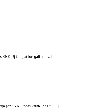
jas SNK. Jį taip pat bus galima […]
acija per SNK: Ponas karatė (anglų […]