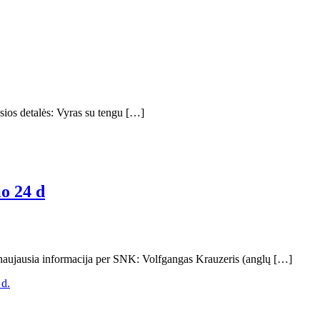
sios detalės: Vyras su tengu […]
o 24 d
i naujausia informacija per SNK: Volfgangas Krauzeris (anglų […]