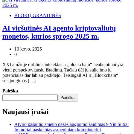
BLOKŲ GRANDINĖS
AI viršutinės AI agento kriptovaliutų
monetos, kurios sprogo 2025 m.
10 kovo, 2025
0
XXI amžiuje dirbtinis intelektas ir „blockchain“ neabejotinai yra
vieni perspektyviausių išradimų. Tačiau dėl jų suliejimo jų
potencialas dar labiau padidėjo. Teisingai! AI ir „Blockchain“
susijungimas […]
Paieška
Paieška
Naujausi įrašai
Atviro pasaulio smėlio dėžės auginimo žaidimas 9 Yin Sutra:
Immortal paskelbtas asmeniniam kompiuteriui