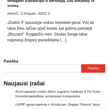
tiesioginės transliacijos iš mirusiųjų, kad atskleistų 10
sezoną
Admin
12 Rugsėjo, 2025
0
„Diablo 4“ pasaulyje viskas nesisekė gerai. Visi tai
labai žino, tačiau ypač keista, kai galima pamatyti
„Blizzard“. Rugpjūčio mėn. Studija žengė labai
neįprastą žingsnį pranešdama […]
Paieška
Paieška
Naujausi įrašai
Atviro pasaulio smėlio dėžės auginimo žaidimas 9 Yin Sutra:
Immortal paskelbtas asmeniniam kompiuteriui
cbXRP gauna paskolą ir užstatą per „Doppler Finance“ bazę