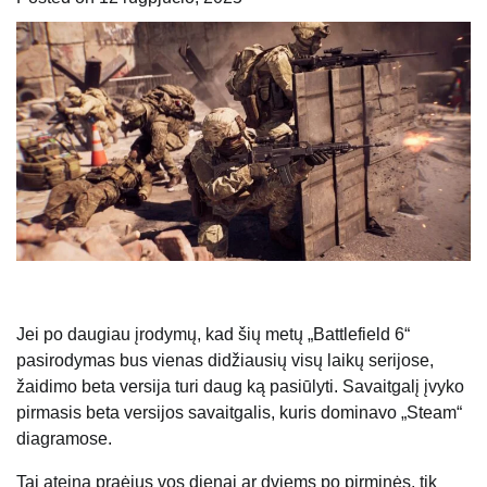
Jei po daugiau įrodymų, kad šių metų „Battlefield 6“
pasirodymas bus vienas didžiausių visų laikų serijose,
žaidimo beta versija turi daug ką pasiūlyti. Savaitgalį įvyko
pirmasis beta versijos savaitgalis, kuris dominavo „Steam“
diagramose.
Tai ateina praėjus vos dienai ar dviems po pirminės, tik