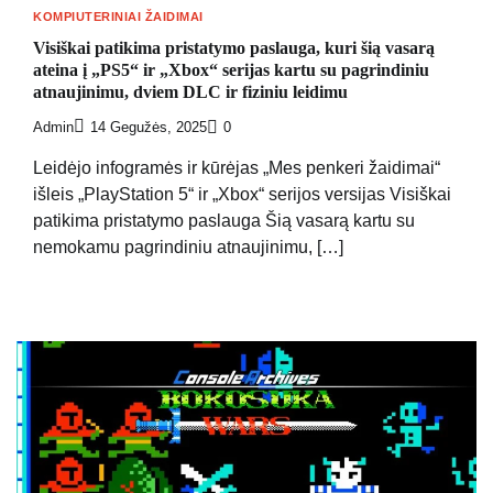
KOMPIUTERINIAI ŽAIDIMAI
Visiškai patikima pristatymo paslauga, kuri šią vasarą
ateina į „PS5“ ir „Xbox“ serijas kartu su pagrindiniu
atnaujinimu, dviem DLC ir fiziniu leidimu
Admin
14 Gegužės, 2025
0
Leidėjo infogramės ir kūrėjas „Mes penkeri žaidimai“
išleis „PlayStation 5“ ir „Xbox“ serijos versijas Visiškai
patikima pristatymo paslauga Šią vasarą kartu su
nemokamu pagrindiniu atnaujinimu, […]