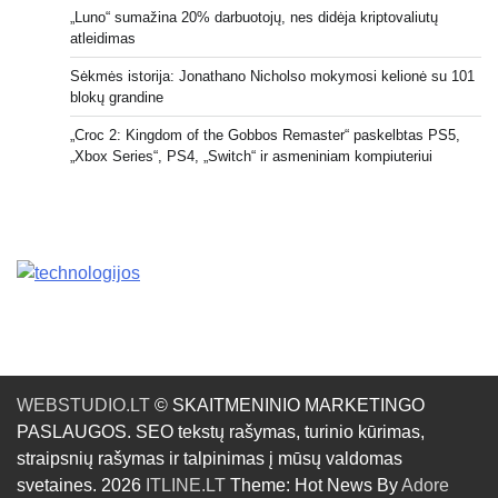
„Luno“ sumažina 20% darbuotojų, nes didėja kriptovaliutų
atleidimas
Sėkmės istorija: Jonathano Nicholso mokymosi kelionė su 101
blokų grandine
„Croc 2: Kingdom of the Gobbos Remaster“ paskelbtas PS5,
„Xbox Series“, PS4, „Switch“ ir asmeniniam kompiuteriui
WEBSTUDIO.LT
© SKAITMENINIO MARKETINGO
PASLAUGOS. SEO tekstų rašymas, turinio kūrimas,
straipsnių rašymas ir talpinimas į mūsų valdomas
svetaines. 2026
ITLINE.LT
Theme: Hot News By
Adore