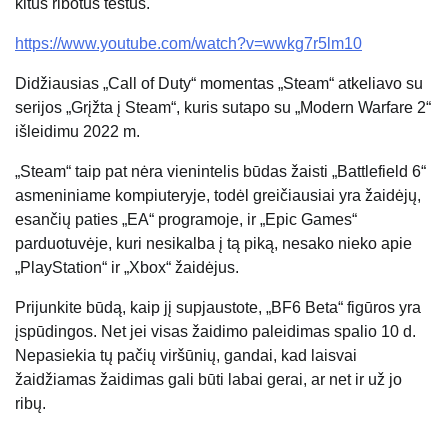
kitus ribotus testus.
https://www.youtube.com/watch?v=wwkg7r5lm10
Didžiausias „Call of Duty“ momentas „Steam“ atkeliavo su
serijos „Grįžta į Steam“, kuris sutapo su „Modern Warfare 2“
išleidimu 2022 m.
„Steam“ taip pat nėra vienintelis būdas žaisti „Battlefield 6“
asmeniniame kompiuteryje, todėl greičiausiai yra žaidėjų,
esančių paties „EA“ programoje, ir „Epic Games“
parduotuvėje, kuri nesikalba į tą piką, nesako nieko apie
„PlayStation“ ir „Xbox“ žaidėjus.
Prijunkite būdą, kaip jį supjaustote, „BF6 Beta“ figūros yra
įspūdingos. Net jei visas žaidimo paleidimas spalio 10 d.
Nepasiekia tų pačių viršūnių, gandai, kad laisvai
žaidžiamas žaidimas gali būti labai gerai, ar net ir už jo
ribų.