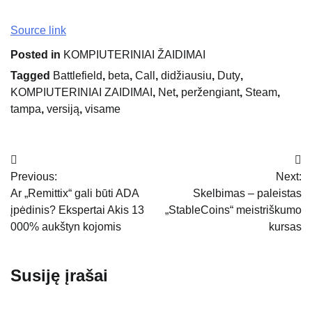
Source link
Posted in
KOMPIUTERINIAI ŽAIDIMAI
Tagged
Battlefield
,
beta
,
Call
,
didžiausiu
,
Duty
,
KOMPIUTERINIAI ZAIDIMAI
,
Net
,
peržengiant
,
Steam
,
tampa
,
versiją
,
visame
Navigacija
Previous:
Next:
tarp
Ar „Remittix“ gali būti ADA
Skelbimas – paleistas
įrašų
įpėdinis? Ekspertai Akis 13
„StableCoins“ meistriškumo
000% aukštyn kojomis
kursas
Susiję įrašai