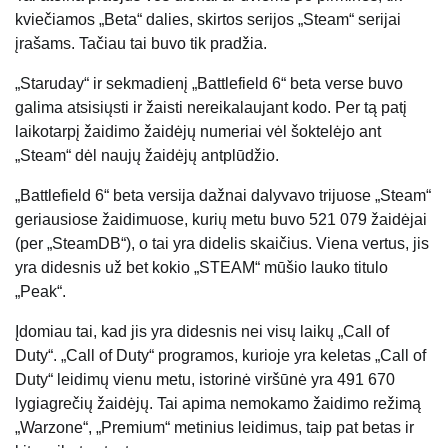
kviečiamos „Beta“ dalies, skirtos serijos „Steam“ serijai
įrašams. Tačiau tai buvo tik pradžia.
„Staruday“ ir sekmadienį „Battlefield 6“ beta verse buvo
galima atsisiųsti ir žaisti nereikalaujant kodo. Per tą patį
laikotarpį žaidimo žaidėjų numeriai vėl šoktelėjo ant
„Steam“ dėl naujų žaidėjų antplūdžio.
„Battlefield 6“ beta versija dažnai dalyvavo trijuose „Steam“
geriausiose žaidimuose, kurių metu buvo 521 079 žaidėjai
(per „SteamDB“), o tai yra didelis skaičius. Viena vertus, jis
yra didesnis už bet kokio „STEAM“ mūšio lauko titulo
„Peak“.
Įdomiau tai, kad jis yra didesnis nei visų laikų „Call of
Duty“. „Call of Duty“ programos, kurioje yra keletas „Call of
Duty“ leidimų vienu metu, istorinė viršūnė yra 491 670
lygiagrečių žaidėjų. Tai apima nemokamo žaidimo režimą
„Warzone“, „Premium“ metinius leidimus, taip pat betas ir