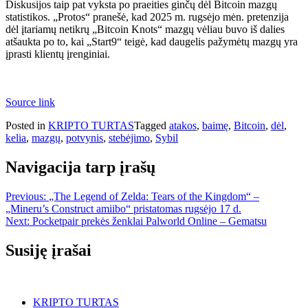
Diskusijos taip pat vyksta po praeities ginčų dėl Bitcoin mazgų
statistikos. „Protos“ pranešė, kad 2025 m. rugsėjo mėn. pretenzija
dėl įtariamų netikrų „Bitcoin Knots“ mazgų vėliau buvo iš dalies
atšaukta po to, kai „Start9“ teigė, kad daugelis pažymėtų mazgų yra
įprasti klientų įrenginiai.
Source link
Posted in
KRIPTO TURTAS
Tagged
atakos
,
baimę
,
Bitcoin
,
dėl
,
kelia
,
mazgų
,
potvynis
,
stebėjimo
,
Sybil
Navigacija tarp įrašų
Previous:
„The Legend of Zelda: Tears of the Kingdom“ –
„Mineru’s Construct amiibo“ pristatomas rugsėjo 17 d.
Next:
Pocketpair prekės ženklai Palworld Online – Gematsu
Susiję įrašai
KRIPTO TURTAS