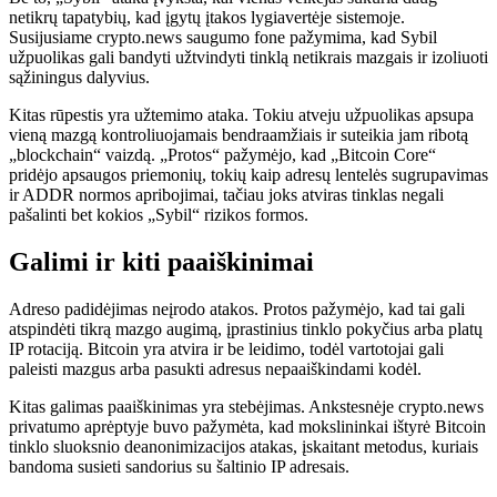
netikrų tapatybių, kad įgytų įtakos lygiavertėje sistemoje.
Susijusiame crypto.news saugumo fone pažymima, kad Sybil
užpuolikas gali bandyti užtvindyti tinklą netikrais mazgais ir izoliuoti
sąžiningus dalyvius.
Kitas rūpestis yra užtemimo ataka. Tokiu atveju užpuolikas apsupa
vieną mazgą kontroliuojamais bendraamžiais ir suteikia jam ribotą
„blockchain“ vaizdą. „Protos“ pažymėjo, kad „Bitcoin Core“
pridėjo apsaugos priemonių, tokių kaip adresų lentelės sugrupavimas
ir ADDR normos apribojimai, tačiau joks atviras tinklas negali
pašalinti bet kokios „Sybil“ rizikos formos.
Galimi ir kiti paaiškinimai
Adreso padidėjimas neįrodo atakos. Protos pažymėjo, kad tai gali
atspindėti tikrą mazgo augimą, įprastinius tinklo pokyčius arba platų
IP rotaciją. Bitcoin yra atvira ir be leidimo, todėl vartotojai gali
paleisti mazgus arba pasukti adresus nepaaiškindami kodėl.
Kitas galimas paaiškinimas yra stebėjimas. Ankstesnėje crypto.news
privatumo aprėptyje buvo pažymėta, kad mokslininkai ištyrė Bitcoin
tinklo sluoksnio deanonimizacijos atakas, įskaitant metodus, kuriais
bandoma susieti sandorius su šaltinio IP adresais.