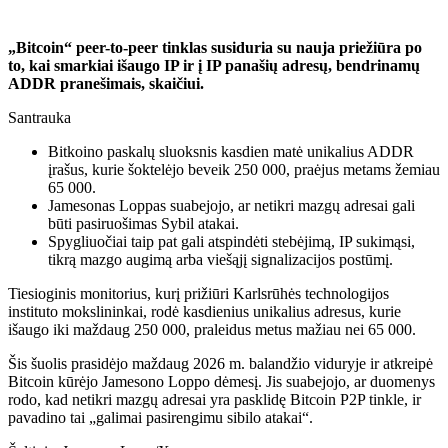
„Bitcoin“ peer-to-peer tinklas susiduria su nauja priežiūra po
to, kai smarkiai išaugo IP ir į IP panašių adresų, bendrinamų
ADDR pranešimais, skaičiui.
Santrauka
Bitkoino paskalų sluoksnis kasdien matė unikalius ADDR
įrašus, kurie šoktelėjo beveik 250 000, praėjus metams žemiau
65 000.
Jamesonas Loppas suabejojo, ar netikri mazgų adresai gali
būti pasiruošimas Sybil atakai.
Spygliuočiai taip pat gali atspindėti stebėjimą, IP sukimąsi,
tikrą mazgo augimą arba viešąjį signalizacijos postūmį.
Tiesioginis monitorius, kurį prižiūri Karlsrūhės technologijos
instituto mokslininkai, rodė kasdienius unikalius adresus, kurie
išaugo iki maždaug 250 000, praleidus metus mažiau nei 65 000.
Šis šuolis prasidėjo maždaug 2026 m. balandžio viduryje ir atkreipė
Bitcoin kūrėjo Jamesono Loppo dėmesį. Jis suabejojo, ar duomenys
rodo, kad netikri mazgų adresai yra pasklidę Bitcoin P2P tinkle, ir
pavadino tai „galimai pasirengimu sibilo atakai“.