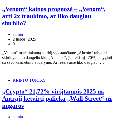
„Venom“ kainos prognozė – „Venom“,
arti 2x traukimo, ar liko daugiau
siurblio?
admin
2 liepos, 2025
0
„Venom“ matė tinkamą siurblį vykstančiame „Altcoin“ ralyje ir,
skirtingai nuo daugelio kitų „Altcoins“, ji prekiauja 70%, palyginti
su savo kasmetiniu atidarymu. Ar rezervuare liko daugiau […]
KRIPTO TURTAS
„Crypto“ 21,72% viršįtampis 2025 m.
Antrąjį ketvirtį palieka „Wall Street“ už
nugaros
admin