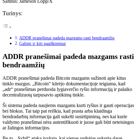
Šaltinis: Jameson Lopp/X
Turinys:
ADDR pranešimai padeda mazgams rasti bendraamžių
Galimi ir kiti paaiškinimai
ADDR pranešimai padeda mazgams rasti
bendraamžių
ADDR pranešimai padeda Bitcoin mazgams sužinoti apie kitus
tinklo mazgus. „Bitcoin“ kūrėjo dokumentacijoje teigiama, kad
„adr“ pranešimas perduoda lygiaverčio ryšio informaciją ir palaiko
decentralizuotą tarpusavio aptikimą tinkle.
Ši sistema padeda naujiems mazgams kurti ryšius ir gauti operacijas
bei blokus. Tai taip pat reiškia, kad prasta arba klaidinga
bendradarbių informacija gali sukelti susirūpinimą, nes kai kurie
valdymo pranešimai nėra autentifikuoti ir juose gali būti neteisingos
ar žalingos informacijos.
Be to, „Sybil“ ataka įvyksta, kai vienas veikėjas sukuria daug