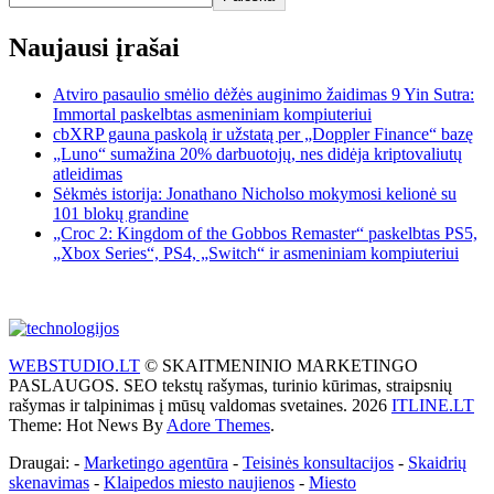
Naujausi įrašai
Atviro pasaulio smėlio dėžės auginimo žaidimas 9 Yin Sutra:
Immortal paskelbtas asmeniniam kompiuteriui
cbXRP gauna paskolą ir užstatą per „Doppler Finance“ bazę
„Luno“ sumažina 20% darbuotojų, nes didėja kriptovaliutų
atleidimas
Sėkmės istorija: Jonathano Nicholso mokymosi kelionė su
101 blokų grandine
„Croc 2: Kingdom of the Gobbos Remaster“ paskelbtas PS5,
„Xbox Series“, PS4, „Switch“ ir asmeniniam kompiuteriui
WEBSTUDIO.LT
© SKAITMENINIO MARKETINGO
PASLAUGOS. SEO tekstų rašymas, turinio kūrimas, straipsnių
rašymas ir talpinimas į mūsų valdomas svetaines. 2026
ITLINE.LT
Theme: Hot News By
Adore Themes
.
Draugai: -
Marketingo agentūra
-
Teisinės konsultacijos
-
Skaidrių
skenavimas
-
Klaipedos miesto naujienos
-
Miesto