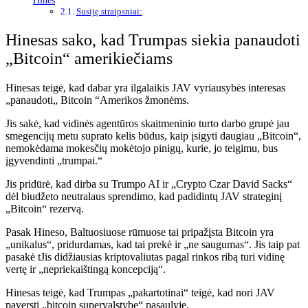
Hines
Susiję straipsniai:
Hinesas sako, kad Trumpas siekia panaudoti
„Bitcoin“ amerikiečiams
Hinesas teigė, kad dabar yra ilgalaikis JAV vyriausybės interesas
„panaudoti„ Bitcoin “Amerikos žmonėms.
Jis sakė, kad vidinės agentūros skaitmeninio turto darbo grupė jau
smegencijų metu suprato kelis būdus, kaip įsigyti daugiau „Bitcoin“,
nemokėdama mokesčių mokėtojo pinigų, kurie, jo teigimu, bus
įgyvendinti „trumpai.“
Jis pridūrė, kad dirba su Trumpo AI ir „Crypto Czar David Sacks“
dėl biudžeto neutralaus sprendimo, kad padidintų JAV strateginį
„Bitcoin“ rezervą.
Pasak Hineso, Baltuosiuose rūmuose tai pripažįsta
Bitcoin
yra
„unikalus“, pridurdamas, kad tai prekė ir „ne saugumas“. Jis taip pat
pasakė t
Jis didžiausias kriptovaliutas pagal rinkos ribą turi vidinę
vertę ir „nepriekaištingą koncepciją“.
Hinesas teigė, kad Trumpas „pakartotinai“ teigė, kad nori JAV
paversti „bitcoin supervalstybe“ pasaulyje.