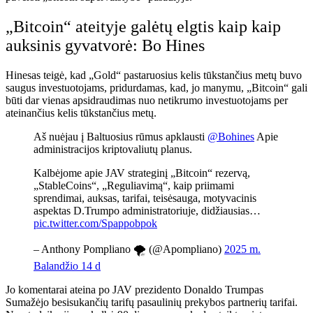
„Bitcoin“ ateityje galėtų elgtis kaip kaip
auksinis gyvatvorė: Bo Hines
Hinesas teigė, kad „Gold“ pastaruosius kelis tūkstančius metų buvo
saugus investuotojams, pridurdamas, kad, jo manymu, „Bitcoin“ gali
būti dar vienas apsidraudimas nuo netikrumo investuotojams per
ateinančius kelis tūkstančius metų.
Aš nuėjau į Baltuosius rūmus apklausti
@Bohines
Apie
administracijos kriptovaliutų planus.
Kalbėjome apie JAV strateginį „Bitcoin“ rezervą,
„StableCoins“, „Reguliavimą“, kaip priimami
sprendimai, auksas, tarifai, teisėsauga, motyvacinis
aspektas D.Trumpo administratoriuje, didžiausias…
pic.twitter.com/Spappobpok
– Anthony Pompliano 🌪 (@Apompliano)
2025 m.
Balandžio 14 d
Jo komentarai ateina po JAV prezidento Donaldo
Trumpas
Sumažėjo besisukančių tarifų pasaulinių prekybos partnerių tarifai.