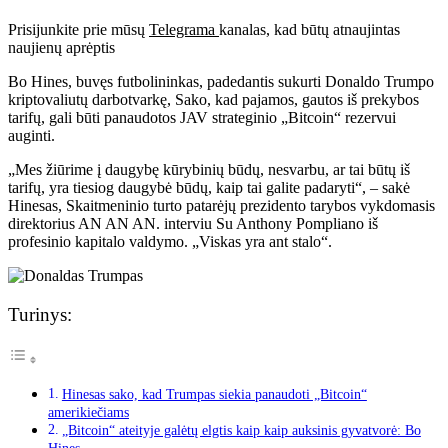
Prisijunkite prie mūsų
Telegrama
kanalas, kad būtų atnaujintas
naujienų aprėptis
Bo Hines, buvęs futbolininkas, padedantis sukurti Donaldo Trumpo
kriptovaliutų darbotvarkę,
Sako, kad pajamos, gautos iš prekybos
tarifų, gali būti panaudotos JAV strateginio „Bitcoin“ rezervui
auginti.
„Mes žiūrime į daugybę kūrybinių būdų, nesvarbu, ar tai būtų iš
tarifų, yra tiesiog daugybė būdų, kaip tai galite padaryti“, – sakė
Hinesas, Skaitmeninio turto patarėjų prezidento tarybos vykdomasis
direktorius AN AN AN.
interviu
Su Anthony Pompliano iš
profesinio kapitalo valdymo.
„Viskas yra ant stalo“.
Turinys:
Hinesas sako, kad Trumpas siekia panaudoti „Bitcoin“
amerikiečiams
„Bitcoin“ ateityje galėtų elgtis kaip kaip auksinis gyvatvorė: Bo