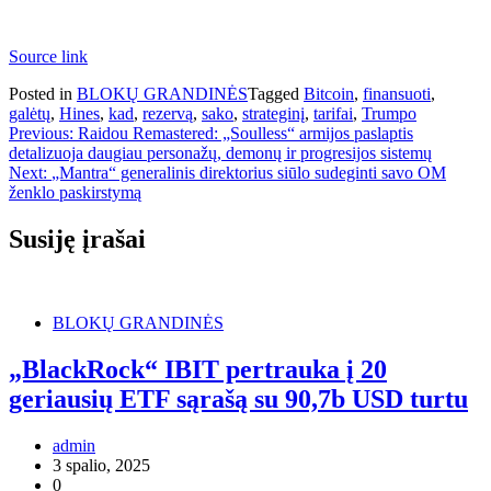
Source link
Posted in
BLOKŲ GRANDINĖS
Tagged
Bitcoin
,
finansuoti
,
galėtų
,
Hines
,
kad
,
rezervą
,
sako
,
strateginį
,
tarifai
,
Trumpo
Navigacija
Previous:
Raidou Remastered: „Soulless“ armijos paslaptis
detalizuoja daugiau personažų, demonų ir progresijos sistemų
tarp
Next:
„Mantra“ generalinis direktorius siūlo sudeginti savo OM
įrašų
ženklo paskirstymą
Susiję įrašai
BLOKŲ GRANDINĖS
„BlackRock“ IBIT pertrauka į 20
geriausių ETF sąrašą su 90,7b USD turtu
admin
3 spalio, 2025
0