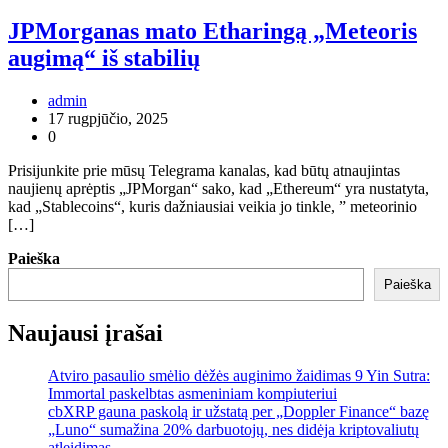
JPMorganas mato Etharingą „Meteoris
augimą“ iš stabilių
admin
17 rugpjūčio, 2025
0
Prisijunkite prie mūsų Telegrama kanalas, kad būtų atnaujintas
naujienų aprėptis „JPMorgan“ sako, kad „Ethereum“ yra nustatyta,
kad „Stablecoins“, kuris dažniausiai veikia jo tinkle, ” meteorinio
[…]
Paieška
Paieška
Naujausi įrašai
Atviro pasaulio smėlio dėžės auginimo žaidimas 9 Yin Sutra:
Immortal paskelbtas asmeniniam kompiuteriui
cbXRP gauna paskolą ir užstatą per „Doppler Finance“ bazę
„Luno“ sumažina 20% darbuotojų, nes didėja kriptovaliutų
atleidimas