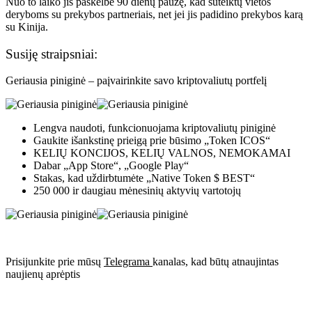
Nuo to laiko jis paskelbė 90 dienų pauzę, kad suteiktų vietos
deryboms su prekybos partneriais, net jei jis
padidino prekybos karą
su Kinija.
Susiję straipsniai:
Geriausia piniginė – paįvairinkite savo kriptovaliutų portfelį
Lengva naudoti, funkcionuojama kriptovaliutų piniginė
Gaukite išankstinę prieigą prie būsimo „Token ICOS“
KELIŲ KONCIJOS, KELIŲ VALNOS, NEMOKAMAI
Dabar „App Store“, „Google Play“
Stakas, kad uždirbtumėte „Native Token $ BEST“
250 000 ir daugiau mėnesinių aktyvių vartotojų
Prisijunkite prie mūsų
Telegrama
kanalas, kad būtų atnaujintas
naujienų aprėptis