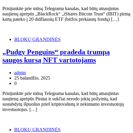
Prisijunkite prie mūsų Telegrama kanalas, kad būtų atnaujintas
naujienų aprėptis „BlackRock“ „iShares Bitcoin Trust“ (IBIT) pirmą
kartą pateko į 20 didžiausių ETF (biržos prekiautų fondų) […]
BLOKŲ GRANDINĖS
„Pudgy Penguins“ pradeda trumpą
saugos kursą NFT vartotojams
admin
25 balandžio, 2025
0
Prisijunkite prie mūsų Telegrama kanalas, kad būtų atnaujintas
naujienų aprėptis Piratai ir sukčiai nerodo jokių požymių, kad
sustabdytų išpuolius prieš kriptovaliutų ir nekintamo investuotojų
investuotojus. […]
BLOKŲ GRANDINĖS