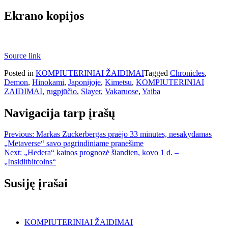
Ekrano kopijos
Source link
Posted in
KOMPIUTERINIAI ŽAIDIMAI
Tagged
Chronicles
,
Demon
,
Hinokami
,
Japonijoje
,
Kimetsu
,
KOMPIUTERINIAI
ZAIDIMAI
,
rugpjūčio
,
Slayer
,
Vakaruose
,
Yaiba
Navigacija tarp įrašų
Previous:
Markas Zuckerbergas praėjo 33 minutes, nesakydamas
„Metaverse“ savo pagrindiniame pranešime
Next:
„Hedera“ kainos prognozė šiandien, kovo 1 d. –
„Insiditbitcoins“
Susiję įrašai
KOMPIUTERINIAI ŽAIDIMAI