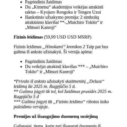
Pagrindinis žaidimas
Du „Kimetsu“ akademijos veikėjas atrakinti
raktus – Kyojuro Rengoku ir Tengen Uzui
Išankstinio užsakymo premija: 2 simbolių
atrakinimo klavišai **-„Muichiro Tokito“ ir
„Mitsuri Kanroji“
Fizinis leidimas
(59,99 USD USD MSRP)
Fizinis leidimas
„Hinokami“ kronikos 2
Taip pat bus
galima iš anksto užsisakyti. Ši versija apima:
Pagrindinis žaidimas
Du veikėjai atrakinti klavišus *** – „Muichiro
Tokito“ ir „Mitsuri Kanroji“
*Privalo iš anksto užsisakyti skaitmeninį „Deluxe“
leidimą iki 2025 m. Rugpjūčio 5 d.
** Galima įsigyti tik tol, kol žaidimas prasidės 2025 m.
Rugpjūčio 5 d
*** Galima įsigyti tik „Fizinio leidimo“ ribotos laiko
paleidimo versijoje.
Premijos už išsaugojimo duomenų susiejimą
Galiausiai, tiems, kurie turi išsaugoti duomenis iš