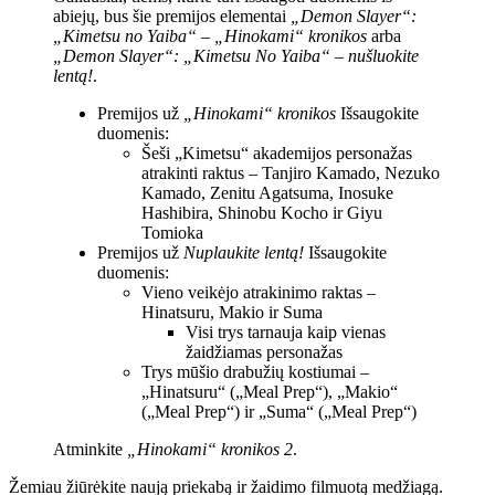
abiejų, bus šie premijos elementai
„Demon Slayer“:
„Kimetsu no Yaiba“ – „Hinokami“ kronikos
arba
„Demon Slayer“: „Kimetsu No Yaiba“ – nušluokite
lentą!
.
Premijos už
„Hinokami“ kronikos
Išsaugokite
duomenis:
Šeši „Kimetsu“ akademijos personažas
atrakinti raktus – Tanjiro Kamado, Nezuko
Kamado, Zenitu Agatsuma, Inosuke
Hashibira, Shinobu Kocho ir Giyu
Tomioka
Premijos už
Nuplaukite lentą!
Išsaugokite
duomenis:
Vieno veikėjo atrakinimo raktas –
Hinatsuru, Makio ir Suma
Visi trys tarnauja kaip vienas
žaidžiamas personažas
Trys mūšio drabužių kostiumai –
„Hinatsuru“ („Meal Prep“), „Makio“
(„Meal Prep“) ir „Suma“ („Meal Prep“)
Atminkite
„Hinokami“ kronikos 2
.
Žemiau žiūrėkite naują priekabą ir žaidimo filmuotą medžiagą.