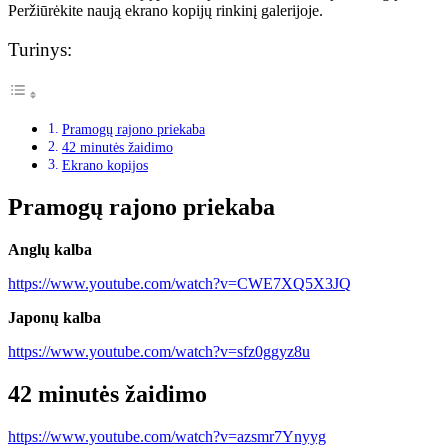
Peržiūrėkite naują ekrano kopijų rinkinį galerijoje.
Turinys:
Pramogų rajono priekaba
42 minutės žaidimo
Ekrano kopijos
Pramogų rajono priekaba
Anglų kalba
https://www.youtube.com/watch?v=CWE7XQ5X3JQ
Japonų kalba
https://www.youtube.com/watch?v=sfz0ggyz8u
42 minutės žaidimo
https://www.youtube.com/watch?v=azsmr7Ynyyg