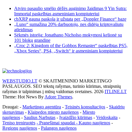
Atviro pasaulio smėlio dėžės auginimo žaidimas 9 Yin Sutra:
Immortal paskelbtas asmeniniam kompiuteriui
cbXRP gauna paskolą ir užstatą per „Doppler Finance“ bazę
„Luno“ sumažina 20% darbuotojų, nes didėja kriptovaliutų
atleidimas
Sėkmės istorija: Jonathano Nicholso mokymosi kelionė su
101 blokų grandine
„Croc 2: Kingdom of the Gobbos Remaster“ paskelbtas PS5,
„Xbox Series“, PS4, „Switch“ ir asmeniniam kompiuteriui
WEBSTUDIO.LT
© SKAITMENINIO MARKETINGO
PASLAUGOS. SEO tekstų rašymas, turinio kūrimas, straipsnių
rašymas ir talpinimas į mūsų valdomas svetaines. 2026
ITLINE.LT
Theme: Hot News By
Adore Themes
.
Draugai: -
Marketingo agentūra
-
Teisinės konsultacijos
-
Skaidrių
skenavimas
-
Klaipedos miesto naujienos
-
Miesto
naujienos
-
Saulius Narbutas
-
Įvaizdžio kūrimas
-
Veidoskaita
-
Teniso treniruotės
- Pranešimai spaudai -
Kauno naujienos
-
Regionų naujienos
-
Palangos naujienos