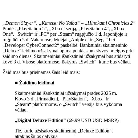
„Demon Slayer“: „Kimetsu No Yaiba“ – „Hinokami Chronicles 2“
Pradės „PlayStation 5“, „Xbox“ seriją, „PlayStation 4“, „Xbox
One“, „Switch“ ir „PC“ per „Steam“ rugpjūčio 1 d. Japonijoje ir
rugpjūčio 5 d. Vakaruose, leidėjai „Aniplex“ ir „Sega“ bei
„Developer CyberConnect2“ paskelbė. Išankstiniai skaitmeninio
„Deluxe“ leidimo užsakymai apima penkias ankstyvos prieigos prie
žaidimo dienas. Skaitmeniniai išankstiniai užsakymai bus atidaryti
kovo 3 d. Visose platformose, išskyrus „Switch“, kurie bus vėliau.
Žaidimas bus prieinamas šiais leidimais:
■ Žaidimo leidimai
Skaitmeniniai išankstiniai užsakymai pradės 2025 m.
Kovo 3 d., Pirmadienį, „PlayStation“, „Xbox“ ir
„Steam“ platformoms, o „Switch“ versija bus vykdoma
vėliau.
„Digital Deluxe Edition“
(69,99 USD USD MSRP)
Tie, kurie užsisakys skaitmeninį „Deluxe Edition“,
atrakins šiuos dalykus: