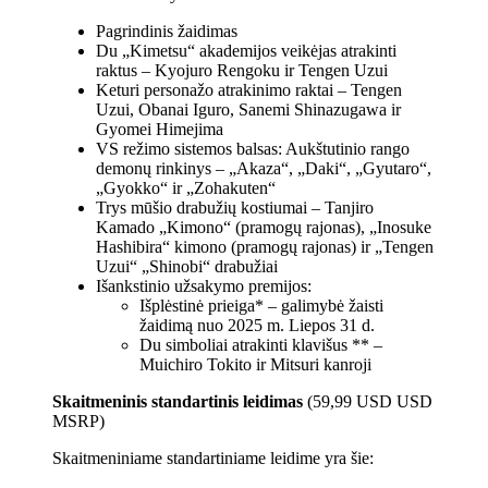
Pagrindinis žaidimas
Du „Kimetsu“ akademijos veikėjas atrakinti
raktus – Kyojuro Rengoku ir Tengen Uzui
Keturi personažo atrakinimo raktai – Tengen
Uzui, Obanai Iguro, Sanemi Shinazugawa ir
Gyomei Himejima
VS režimo sistemos balsas: Aukštutinio rango
demonų rinkinys – „Akaza“, „Daki“, „Gyutaro“,
„Gyokko“ ir „Zohakuten“
Trys mūšio drabužių kostiumai – Tanjiro
Kamado „Kimono“ (pramogų rajonas), „Inosuke
Hashibira“ kimono (pramogų rajonas) ir „Tengen
Uzui“ „Shinobi“ drabužiai
Išankstinio užsakymo premijos:
Išplėstinė prieiga* – galimybė žaisti
žaidimą nuo 2025 m. Liepos 31 d.
Du simboliai atrakinti klavišus ** –
Muichiro Tokito ir Mitsuri kanroji
Skaitmeninis standartinis leidimas
(59,99 USD USD
MSRP)
Skaitmeniniame standartiniame leidime yra šie: