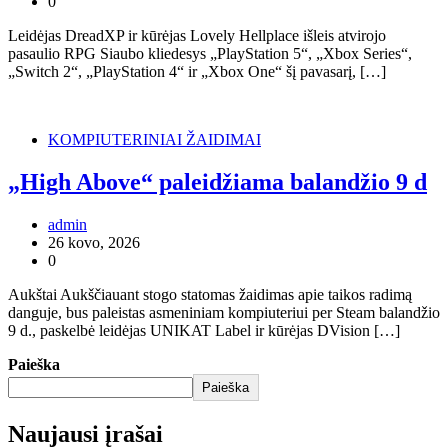
0
Leidėjas DreadXP ir kūrėjas Lovely Hellplace išleis atvirojo
pasaulio RPG Siaubo kliedesys „PlayStation 5“, „Xbox Series“,
„Switch 2“, „PlayStation 4“ ir „Xbox One“ šį pavasarį, […]
KOMPIUTERINIAI ŽAIDIMAI
„High Above“ paleidžiama balandžio 9 d
admin
26 kovo, 2026
0
Aukštai Aukščiauant stogo statomas žaidimas apie taikos radimą
danguje, bus paleistas asmeniniam kompiuteriui per Steam balandžio
9 d., paskelbė leidėjas UNIKAT Label ir kūrėjas DVision […]
Paieška
Paieška
Naujausi įrašai