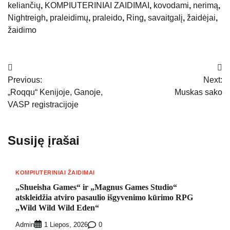
keliančių
,
KOMPIUTERINIAI ZAIDIMAI
,
kovodami
,
nerimą
,
Nightreigh
,
praleidimų
,
praleido
,
Ring
,
savaitgalį
,
žaidėjai
,
žaidimo
Navigacija
Previous:
Next:
tarp
„Roqqu“ Kenijoje, Ganoje,
Muskas sako
įrašų
VASP registracijoje
Susiję įrašai
KOMPIUTERINIAI ŽAIDIMAI
„Shueisha Games“ ir „Magnus Games Studio“
atskleidžia atviro pasaulio išgyvenimo kūrimo RPG
„Wild Wild Wild Eden“
Admin
0
1 Liepos, 2026