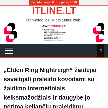
Skip
Ketvirtadienis, 6 rugpjūčio, 2026
ITLINE.LT
to
content
Technologijos, kripto turtas, web3
„Elden Ring Nightreigh“ žaidėjai
savaitgalį praleido kovodami su
žaidimo internetiniais
keiksmažodžiais ir daugybe jo
nerimą keliančių praleidimų