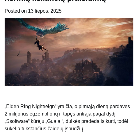
Posted on
13 liepos, 2025
„Elden Ring Nightreign“ yra čia, o pirmąją dieną pardavęs
2 milijonus egzempliorių ir tapęs antrąja pagal dydį
„Ssoftware“ kūrėju „Gualai“, dulkės pradeda įsikurti, todėl
sukelia tūkstančius žaidėjų įspūdžių.