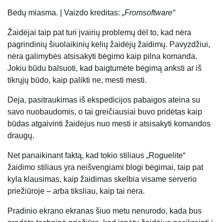
Bėdų miasma. |
Vaizdo kreditas:
„Fromsoftware“
Žaidėjai taip pat turi įvairių problemų dėl to, kad nėra
pagrindinių šiuolaikinių kelių žaidėjų žaidimų. Pavyzdžiui,
nėra galimybės atsisakyti bėgimo kaip pilna komanda.
Jokiu būdu balsuoti, kad baigtumėte bėgimą anksti ar iš
tikrųjų būdo, kaip palikti ne, mesti mesti.
Deja, pasitraukimas iš ekspedicijos pabaigos ateina su
savo nuobaudomis, o tai greičiausiai buvo pridėtas kaip
būdas atgaivinti žaidėjus nuo mesti ir atsisakyti komandos
draugų.
Net panaikinant faktą, kad tokio stiliaus „Roguelite“
žaidimo stiliaus yra neišvengiami blogi bėgimai, taip pat
kyla klausimas, kaip žaidimas skelbia visame serverio
priežiūroje – arba tiksliau, kaip tai nėra.
Pradinio ekrano ekranas šiuo metu nenurodo, kada bus