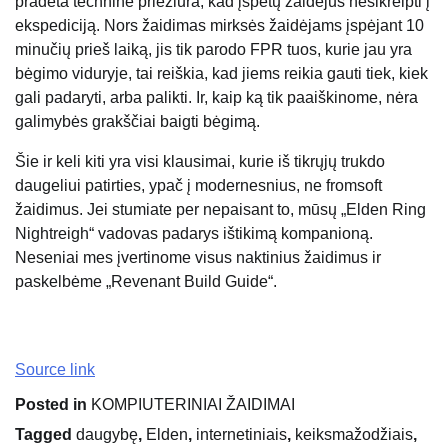
pradėta techninė priežiūra, kad įspėtų žaidėjus nesikreipti į
ekspediciją. Nors žaidimas mirksės žaidėjams įspėjant 10
minučių prieš laiką, jis tik parodo FPR tuos, kurie jau yra
bėgimo viduryje, tai reiškia, kad jiems reikia gauti tiek, kiek
gali padaryti, arba palikti. Ir, kaip ką tik paaiškinome, nėra
galimybės grakščiai baigti bėgimą.
Šie ir keli kiti yra visi klausimai, kurie iš tikrųjų trukdo
daugeliui patirties, ypač į modernesnius, ne fromsoft
žaidimus. Jei stumiate per nepaisant to, mūsų „Elden Ring
Nightreigh“ vadovas padarys ištikimą kompanioną.
Neseniai mes įvertinome visus naktinius žaidimus ir
paskelbėme „Revenant Build Guide“.
Source link
Posted in
KOMPIUTERINIAI ŽAIDIMAI
Tagged
daugybę
,
Elden
,
internetiniais
,
keiksmažodžiais
,