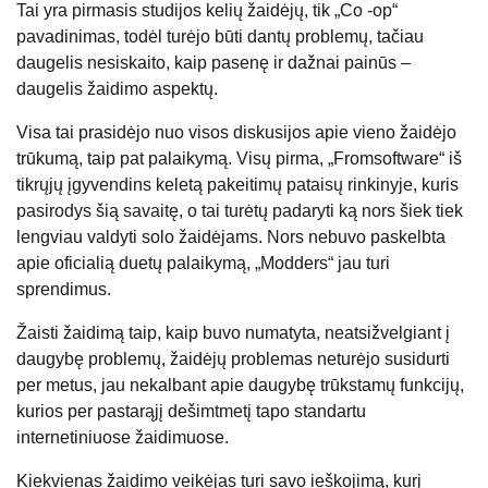
Tai yra pirmasis studijos kelių žaidėjų, tik „Co -op“
pavadinimas, todėl turėjo būti dantų problemų, tačiau
daugelis nesiskaito, kaip pasenę ir dažnai painūs –
daugelis žaidimo aspektų.
Visa tai prasidėjo nuo visos diskusijos apie vieno žaidėjo
trūkumą, taip pat palaikymą. Visų pirma, „Fromsoftware“ iš
tikrųjų įgyvendins keletą pakeitimų pataisų rinkinyje, kuris
pasirodys šią savaitę, o tai turėtų padaryti ką nors šiek tiek
lengviau valdyti solo žaidėjams. Nors nebuvo paskelbta
apie oficialią duetų palaikymą, „Modders“ jau turi
sprendimus.
Žaisti žaidimą taip, kaip buvo numatyta, neatsižvelgiant į
daugybę problemų, žaidėjų problemas neturėjo susidurti
per metus, jau nekalbant apie daugybę trūkstamų funkcijų,
kurios per pastarąjį dešimtmetį tapo standartu
internetiniuose žaidimuose.
Kiekvienas žaidimo veikėjas turi savo ieškojimą, kurį