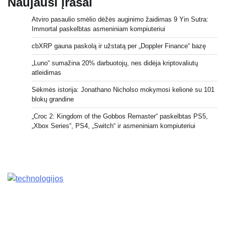
Naujausi įrašai
Atviro pasaulio smėlio dėžės auginimo žaidimas 9 Yin Sutra:
Immortal paskelbtas asmeniniam kompiuteriui
cbXRP gauna paskolą ir užstatą per „Doppler Finance“ bazę
„Luno“ sumažina 20% darbuotojų, nes didėja kriptovaliutų
atleidimas
Sėkmės istorija: Jonathano Nicholso mokymosi kelionė su 101
blokų grandine
„Croc 2: Kingdom of the Gobbos Remaster“ paskelbtas PS5,
„Xbox Series“, PS4, „Switch“ ir asmeniniam kompiuteriui