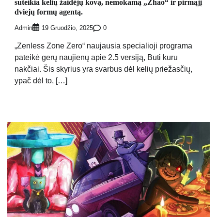
suteikia kelių žaidėjų kovą, nemokamą „Zhao“ ir pirmąjį
dviejų formų agentą.
Admin
0
19 Gruodžio, 2025
„Zenless Zone Zero“ naujausia specialioji programa
pateikė gerų naujienų apie 2.5 versiją, Būti kuru
nakčiai. Šis skyrius yra svarbus dėl kelių priežasčių,
ypač dėl to, […]