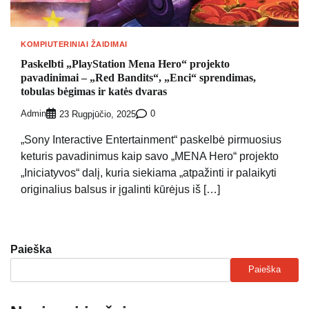
KOMPIUTERINIAI ŽAIDIMAI
Paskelbti „PlayStation Mena Hero“ projekto
pavadinimai – „Red Bandits“, „Enci“ sprendimas,
tobulas bėgimas ir katės dvaras
Admin
0
23 Rugpjūčio, 2025
„Sony Interactive Entertainment“ paskelbė pirmuosius
keturis pavadinimus kaip savo „MENA Hero“ projekto
„Iniciatyvos“ dalį, kuria siekiama „atpažinti ir palaikyti
originalius balsus ir įgalinti kūrėjus iš […]
Paieška
Paieška