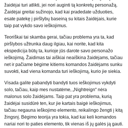
žaidėjai turi atlikti, jei nori auginti tą konkretų personažą.
Žaidėjai greitai sužinojo, kad kai pradedate užduoties,
esate patekę į piršlybų baseiną su kitais žaidėjais, kurie
taip pat vykdo savo ieškojimus.
Teoriškai tai skamba gerai, tačiau problema yra ta, kad
piršlybos užtrunka daug ilgiau, kai norite, kad kita
ekspedicija būtų ta, kurioje jūs darote savo personažo
ieškojimą. Žaidimas tai aiškiai neaiškina žaidėjams, tačiau
net ir pačiame bėgime kitiems komandos žaidėjams sunku
suvokti, kad viena komanda turi ieškojimą, kurio jie siekia.
Visada galite pabandyti bandyti tuos ieškojimus vykdyti
solo, tačiau, kaip mes nustatėme, „Nightreign“ nėra
malonus solo žaidėjams. Taip pat yra problema, kurią
žaidėjai susidūrė ten, kur jie kartais baigė ieškojimus,
tačiau negauna ieškojimo elemento, reikalingo žengti į kitą
žingsnį. Bėgimo teorija yra tokia, kad kai keli komandos
nariai nori to paties elemento, tik vienas iš jų galės ją gauti.