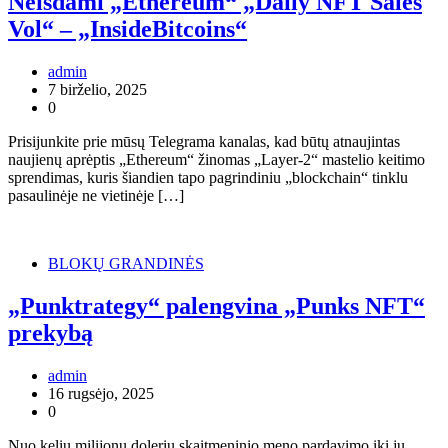
Neišdami „Ethereum“ „Daily NFT Sales
Vol“ – „InsideBitcoins“
admin
7 birželio, 2025
0
Prisijunkite prie mūsų Telegrama kanalas, kad būtų atnaujintas
naujienų aprėptis „Ethereum“ žinomas „Layer-2“ mastelio keitimo
sprendimas, kuris šiandien tapo pagrindiniu „blockchain“ tinklu
pasaulinėje ne vietinėje […]
BLOKŲ GRANDINĖS
„Punktrategy“ palengvina „Punks NFT“
prekybą
admin
16 rugsėjo, 2025
0
Nuo kelių milijonų dolerių skaitmeninio meno pardavimo iki jų