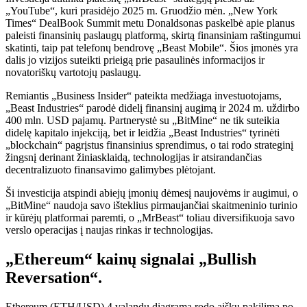
„YouTube“, kuri prasidėjo 2025 m. Gruodžio mėn. „New York
Times“ DealBook Summit metu Donaldsonas paskelbė apie planus
paleisti finansinių paslaugų platformą, skirtą finansiniam raštingumui
skatinti, taip pat telefonų bendrovę „Beast Mobile“. Šios įmonės yra
dalis jo vizijos suteikti prieigą prie pasaulinės informacijos ir
novatoriškų vartotojų paslaugų.
Remiantis „Business Insider“ pateikta medžiaga investuotojams,
„Beast Industries“ parodė didelį finansinį augimą ir 2024 m. uždirbo
400 mln. USD pajamų. Partnerystė su „BitMine“ ne tik suteikia
didelę kapitalo injekciją, bet ir leidžia „Beast Industries“ tyrinėti
„blockchain“ pagrįstus finansinius sprendimus, o tai rodo strateginį
žingsnį derinant žiniasklaidą, technologijas ir atsirandančias
decentralizuoto finansavimo galimybes plėtojant.
Ši investicija atspindi abiejų įmonių dėmesį naujovėms ir augimui, o
„BitMine“ naudoja savo išteklius pirmaujančiai skaitmeninio turinio
ir kūrėjų platformai paremti, o „MrBeast“ toliau diversifikuoja savo
verslo operacijas į naujas rinkas ir technologijas.
„Ethereum“ kainų signalai „Bullish
Reversation“.
Ethereum (ETH/USD) 4 valandų diagrama rodo aiškų pakilimą po