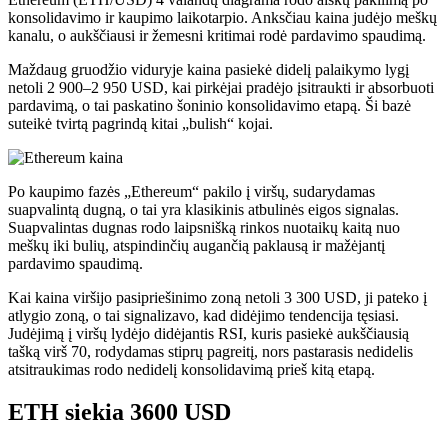
konsolidavimo ir kaupimo laikotarpio. Anksčiau kaina judėjo meškų
kanalu, o aukščiausi ir žemesni kritimai rodė pardavimo spaudimą.
Maždaug gruodžio viduryje kaina pasiekė didelį palaikymo lygį
netoli 2 900–2 950 USD, kai pirkėjai pradėjo įsitraukti ir absorbuoti
pardavimą, o tai paskatino šoninio konsolidavimo etapą. Ši bazė
suteikė tvirtą pagrindą kitai „bulish“ kojai.
Po kaupimo fazės „Ethereum“ pakilo į viršų, sudarydamas
suapvalintą dugną, o tai yra klasikinis atbulinės eigos signalas.
Suapvalintas dugnas rodo laipsnišką rinkos nuotaikų kaitą nuo
meškų iki bulių, atspindinčių augančią paklausą ir mažėjantį
pardavimo spaudimą.
Kai kaina viršijo pasipriešinimo zoną netoli 3 300 USD, ji pateko į
atlygio zoną, o tai signalizavo, kad didėjimo tendencija tęsiasi.
Judėjimą į viršų lydėjo didėjantis RSI, kuris pasiekė aukščiausią
tašką virš 70, rodydamas stiprų pagreitį, nors pastarasis nedidelis
atsitraukimas rodo nedidelį konsolidavimą prieš kitą etapą.
ETH siekia 3600 USD