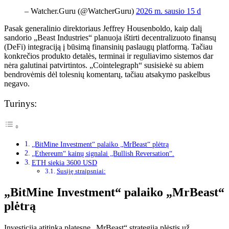
– Watcher.Guru (@WatcherGuru)
2026 m. sausio 15 d
Pasak generalinio direktoriaus Jeffrey Housenboldo, kaip dalį
sandorio „Beast Industries“ planuoja ištirti decentralizuoto finansų
(DeFi) integraciją į būsimą finansinių paslaugų platformą. Tačiau
konkrečios produkto detalės, terminai ir reguliavimo sistemos dar
nėra galutinai patvirtintos. „Cointelegraph“ susisiekė su abiem
bendrovėmis dėl tolesnių komentarų, tačiau atsakymo paskelbus
negavo.
Turinys:
„BitMine Investment“ palaiko „MrBeast“ plėtrą
„Ethereum“ kainų signalai „Bullish Reversation“.
ETH siekia 3600 USD
Susiję straipsniai:
„BitMine Investment“ palaiko „MrBeast“
plėtrą
Investicija atitinka platesnę „MrBeast“ strategiją plėstis už