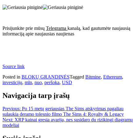
Prisijunkite prie mūsų
Telegrama
kanalą, kad gautumėte naujausią
informaciją apie naujausias naujienas
Source link
Posted in
BLOKŲ GRANDINĖS
Tagged
Bitmine
,
Ethereum
,
investicijų
,
mln
,
nuo
,
peršoka
,
USD
Navigacija tarp įrašų
Previous:
Po 15 metų geriausias The Sims atskyrimas pagaliau
sulaukia deramo tolesnio filmo The Sims 4: Royalty & Legacy
Next:
XRP kainai gresia avarija, nes susidaro du rizikingi diagramų
modeliai