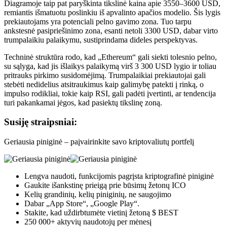
Diagramoje taip pat paryškinta tikslinė kaina apie 3550–3600 USD,
remiantis išmatuotu poslinkiu iš apvalinto apačios modelio. Šis lygis
prekiautojams yra potenciali pelno gavimo zona. Tuo tarpu
ankstesnė pasipriešinimo zona, esanti netoli 3300 USD, dabar virto
trumpalaikiu palaikymu, sustiprindama dideles perspektyvas.
Techninė struktūra rodo, kad „Ethereum“ gali siekti tolesnio pelno,
su sąlyga, kad jis išlaikys palaikymą virš 3 300 USD lygio ir toliau
pritrauks pirkimo susidomėjimą. Trumpalaikiai prekiautojai gali
stebėti nedidelius atsitraukimus kaip galimybę patekti į rinką, o
impulso rodikliai, tokie kaip RSI, gali padėti įvertinti, ar tendencija
turi pakankamai jėgos, kad pasiektų tikslinę zoną.
Susiję straipsniai:
Geriausia piniginė – paįvairinkite savo kriptovaliutų portfelį
Lengva naudoti, funkcijomis pagrįsta kriptografinė piniginė
Gaukite išankstinę prieigą prie būsimų žetonų ICO
Kelių grandinių, kelių piniginių, ne saugojimo
Dabar „App Store“, „Google Play“.
Stakite, kad uždirbtumėte vietinį žetoną $ BEST
250 000+ aktyvių naudotojų per mėnesį