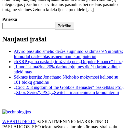
integracijos į žaidimus ir virtualius pasaulius bei realaus pasaulio
turtą, ne vietinės žetonų kolekcijos tapo didele […]
Paieška
Paieška
Naujausi įrašai
Atviro pasaulio smėlio dėžės auginimo žaidimas 9 Yin Sutra:
Immortal paskelbtas asmeniniam kompiuteriui
cbXRP gauna paskolą ir užstatą per „Doppler Finance“ bazę
„Luno“ sumažina 20% darbuotojų, nes didėja kriptovaliutų
atleidimas
Sėkmės istorija: Jonathano Nicholso mokymosi kelionė su
101 blokų grandine
„Croc 2: Kingdom of the Gobbos Remaster“ paskelbtas PS5,
„Xbox Series“, PS4, „Switch“ ir asmeniniam kompiuteriui
WEBSTUDIO.LT
© SKAITMENINIO MARKETINGO
PASLAUGOS. SEO tekstų rašymas, turinio kūrimas, straipsnių