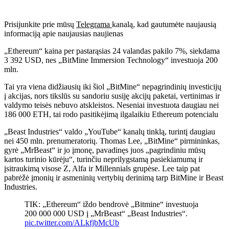
Prisijunkite prie mūsų
Telegrama
kanalą, kad gautumėte naujausią
informaciją apie naujausias naujienas
„Ethereum“ kaina per pastarąsias 24 valandas pakilo 7%, siekdama
3 392 USD, nes „BitMine Immersion Technology“ investuoja 200
mln.
Tai yra viena didžiausių iki šiol „BitMine“ nepagrindinių investicijų
į akcijas, nors tikslūs su sandoriu susiję akcijų paketai, vertinimas ir
valdymo teisės nebuvo atskleistos. Neseniai investuota daugiau nei
186 000 ETH, tai rodo pasitikėjimą ilgalaikiu Ethereum potencialu
„Beast Industries“ valdo „YouTube“ kanalų tinklą, turintį daugiau
nei 450 mln. prenumeratorių. Thomas Lee, „BitMine“ pirmininkas,
gyrė „MrBeast“ ir jo įmonę, pavadinęs juos „pagrindiniu mūsų
kartos turinio kūrėju“, turinčiu neprilygstamą pasiekiamumą ir
įsitraukimą visose Z, Alfa ir Millennials grupėse. Lee taip pat
pabrėžė įmonių ir asmeninių vertybių derinimą tarp BitMine ir Beast
Industries.
TIK: „Ethereum“ iždo bendrovė „Bitmine“ investuoja
200 000 000 USD į „MrBeast“ „Beast Industries“.
pic.twitter.com/ALkfjbMcUb