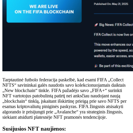
Tarptautinė futbolo federacija paskelbė, kad esami FIFA „Collect
NFTS“ savininkai galės naudotis savo kolekcionuojamais daiktais
„New blockchain“ tinkle. FIFA pažadėjo savo „FIFA+“ surinkti
NFT vartotojus patobulintą patirtį nei anksčiau naudojant naują
„blockchain“ tinklą, įskaitant išskirtinę prieigą prie savo NFTS per
esamas kriptovaliutų piniginės paskyras. FIFA žingsnis atsisakyti
algorando ir prisijungti prie „Avalanche“ yra strateginis žingsnis,
siekiant atsidurti platesnėje NFT pramonės tendencijoje.
Susijusios NFT naujienos: