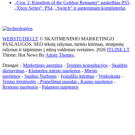
„Croc 2: Kingdom of the Gobbos Remaster“ paskelbtas PS5,
„Xbox Series“, PS4, „Switch“ ir asmeniniam kompiuteriui
WEBSTUDIO.LT
© SKAITMENINIO MARKETINGO
PASLAUGOS. SEO tekstų rašymas, turinio kūrimas, straipsnių
rašymas ir talpinimas į mūsų valdomas svetaines. 2026
ITLINE.LT
Theme: Hot News By
Adore Themes
.
Draugai: -
Marketingo agentūra
-
Teisinės konsultacijos
-
Skaidrių
skenavimas
-
Klaipedos miesto naujienos
-
Miesto
naujienos
-
Saulius Narbutas
-
Įvaizdžio kūrimas
-
Veidoskaita
-
Teniso treniruotės
- Pranešimai spaudai -
Kauno naujienos
-
Regionų naujienos
-
Palangos naujienos