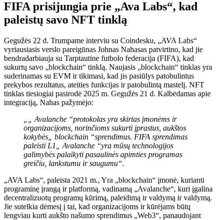
FIFA prisijungia prie „Ava Labs“, kad
paleistų savo NFT tinklą
Gegužės 22 d. Trumpame interviu su Coindesku, „AVA Labs“
vyriausiasis verslo pareigūnas Johnas Nahasas patvirtino, kad jie
bendradarbiauja su Tarptautine futbolo federacija (FIFA), kad
sukurtų savo „blockchain“ tinklą. Naujasis „blockchain“ tinklas yra
suderinamas su EVM ir tikimasi, kad jis pasiūlys patobulintus
prekybos rezultatus, ateities funkcijas ir patobulintą mastelį. NFT
tinklas tiesiogiai pasirodė 2025 m. Gegužės 21 d. Kalbėdamas apie
integraciją, Nahas pažymėjo:
„„ Avalanche “protokolas yra skirtas įmonėms ir
organizacijoms, norinčioms sukurti įprastus, aukštos
kokybės„ blockchain “sprendimus. FIFA sprendimas
paleisti L1„ Avalanche “yra mūsų technologijos
galimybės palaikyti pasaulinės apimties programas
greičiu, lankstumu ir saugumu“.
„AVA Labs“, paleista 2021 m., Yra „blockchain“ įmonė, kurianti
programinę įrangą ir platformą, vadinamą „Avalanche“, kuri įgalina
decentralizuotų programų kūrimą, paleidimą ir valdymą ir valdymą.
Jie sutelkia dėmesį į tai, kad organizacijoms ir kūrėjams būtų
lengviau kurti aukšto našumo sprendimus „Web3“, panaudojant