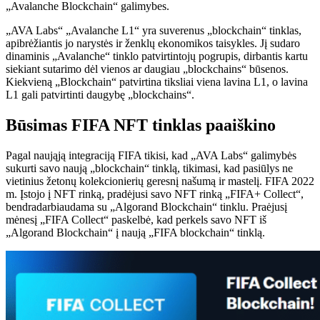
„Avalanche Blockchain“ galimybes.
„AVA Labs“ „Avalanche L1“ yra suverenus „blockchain“ tinklas,
apibrėžiantis jo narystės ir ženklų ekonomikos taisykles. Jį sudaro
dinaminis „Avalanche“ tinklo patvirtintojų pogrupis, dirbantis kartu
siekiant sutarimo dėl vienos ar daugiau „blockchains“ būsenos.
Kiekvieną „Blockchain“ patvirtina tiksliai viena lavina L1, o lavina
L1 gali patvirtinti daugybę „blockchains“.
Būsimas FIFA NFT tinklas paaiškino
Pagal naująją integraciją FIFA tikisi, kad „AVA Labs“ galimybės
sukurti savo naują „blockchain“ tinklą, tikimasi, kad pasiūlys ne
vietinius žetonų kolekcionierių geresnį našumą ir mastelį. FIFA 2022
m. Įstojo į NFT rinką, pradėjusi savo NFT rinką „FIFA+ Collect“,
bendradarbiaudama su „Algorand Blockchain“ tinklu. Praėjusį
mėnesį „FIFA Collect“ paskelbė, kad perkels savo NFT iš
„Algorand Blockchain“ į naują „FIFA blockchain“ tinklą.