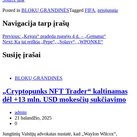
Posted in
BLOKŲ GRANDINĖS
Tagged
FIFA
,
prisijungia
Navigacija tarp įrašų
Previous:
„Kejora“ pradeda rugsėjo 4 d. – „Gematsu“
Next:
Ką tai reiškia „Pepe“, „Solaxy“, „WPONKE“
Susiję įrašai
BLOKŲ GRANDINĖS
„Cryptopunks NFT Trader“ kaltinamas
dėl +13 mln. USD mokesčių sukčiavimo
admin
21 balandžio, 2025
0
Jungtinių Valstijų advokatas nustatė, kad „Waylon Wilcox“,