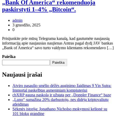
„Bank Of America“ rekomenduoja
paskirstyti 1–4% „Bitcoin“.
admin
3 gruodžio, 2025
0
Prisijunkite prie mūsų Telegrama kanalą, kad gautumėte naujausią
informaciją apie naujausias naujienas Antras pagal dydį JAV bankas
„Bank of America“ savo turto valdymo klientams rekomendavo […]
Paieška
Paieška
Naujausi įrašai
Atviro pasaulio smėlio dėžės auginimo žaidimas 9 Yin Sutra:
Immortal paskelbtas asmeniniam kompiuteriui
cbXRP gauna paskolą ir užstatą per „Doppler Finance“ bazę
„Luno“ sumažina 20% darbuotojų, nes didėja kriptovaliutų
atleidimas
Sėkmės istorija: Jonathano Nicholso mokymosi kelionė su
101 blokų grandine