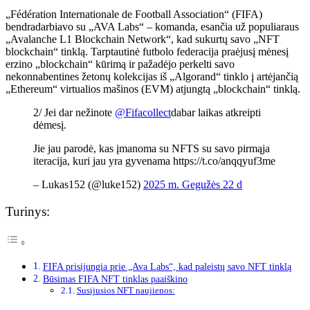
„Fédération Internationale de Football Association“ (FIFA)
bendradarbiavo su „AVA Labs“ – komanda, esančia už populiaraus
„Avalanche L1 Blockchain Network“, kad sukurtų savo „NFT
blockchain“ tinklą. Tarptautinė futbolo federacija praėjusį mėnesį
erzino „blockchain“ kūrimą ir pažadėjo perkelti savo
nekonnabentines žetonų kolekcijas iš „Algorand“ tinklo į artėjančią
„Ethereum“ virtualios mašinos (EVM) atjungtą „blockchain“ tinklą.
2/ Jei dar nežinote
@Fifacollect
dabar laikas atkreipti
dėmesį.
Jie jau parodė, kas įmanoma su NFTS su savo pirmąja
iteracija, kuri jau yra gyvenama https://t.co/anqqyuf3me
– Lukas152 (@luke152)
2025 m. Gegužės 22 d
Turinys:
FIFA prisijungia prie „Ava Labs“, kad paleistų savo NFT tinklą
Būsimas FIFA NFT tinklas paaiškino
Susijusios NFT naujienos: