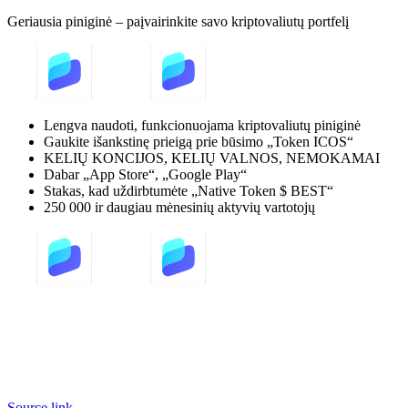
Geriausia piniginė – paįvairinkite savo kriptovaliutų portfelį
Lengva naudoti, funkcionuojama kriptovaliutų piniginė
Gaukite išankstinę prieigą prie būsimo „Token ICOS“
KELIŲ KONCIJOS, KELIŲ VALNOS, NEMOKAMAI
Dabar „App Store“, „Google Play“
Stakas, kad uždirbtumėte „Native Token $ BEST“
250 000 ir daugiau mėnesinių aktyvių vartotojų
Source link