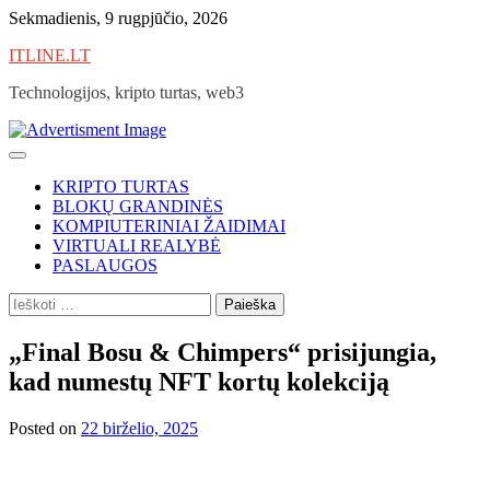
Skip
Sekmadienis, 9 rugpjūčio, 2026
to
ITLINE.LT
content
Technologijos, kripto turtas, web3
KRIPTO TURTAS
BLOKŲ GRANDINĖS
KOMPIUTERINIAI ŽAIDIMAI
VIRTUALI REALYBĖ
PASLAUGOS
Ieškoti:
„Final Bosu & Chimpers“ prisijungia,
kad numestų NFT kortų kolekciją
Posted on
22 birželio, 2025