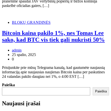
pranešime spaudai JAV vertybinių popierių ir biržos komisija
paskelbė oficialias gaires, […]
BLOKŲ GRANDINĖS
Bitcoin kaina pakilo 1%, nes Tomas Lee
sako, kad BTC vis tiek gali nukristi 50%
admin
25 spalio, 2025
0
Prisijunkite prie mūsų Telegrama kanalą, kad gautumėte naujausią
informaciją apie naujausias naujienas Bitcoin kaina per paskutines
24 valandas pakilo daugiau nei 1%, o 4:00 EST […]
Paieška
Paieška
Naujausi įrašai