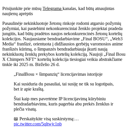
Prisijunkite prie mūsų
Telegrama
kanalas, kad būtų atnaujintas
naujienų aprėptis
Pasaulinėje nekinkluotoje žetonų rinkoje rodomi atgarsio požymių
požymiai, kai pastebimi nekonkurenciniai ženklo projektai pradeda
jungitis, kad būtų pradėtos naujos nekonkurencinės žetonų kortelių
kolekcijos. Naujausiame bendradarbiavime „Final BOSU“, „Web3
Media“ franšizė, orientuota į didžiausios gerbėjų varomosios anime
franšizės kūrimą, o šimpanzės bendradarbiauja įkurti naują
nekinkluotų ženklų prekybos kortelių kolekciją. Naujoji „Final Bosu
X Chimpers NFT“ kortelių kolekcija tiesiogiai veikia abstrakčiame
tinkle iki 2025 m. Birželio 26 d.
„FinalBosu × šimpanzių“ licencijavimas istorijoje
Kai susiduria du pasauliai, tai susiję ne tik su logotipais,
bet ir apie kraštą.
Štai kaip mes pavertėme IP licencijavimą kūrybiniu
bendradarbiavimu, kuris pagerbia abu prekės ženklus ir
plečia visatą.
📖 Perskaitykite visą suskirstymą:…
pic.twitter.com/5qltwjc1nb