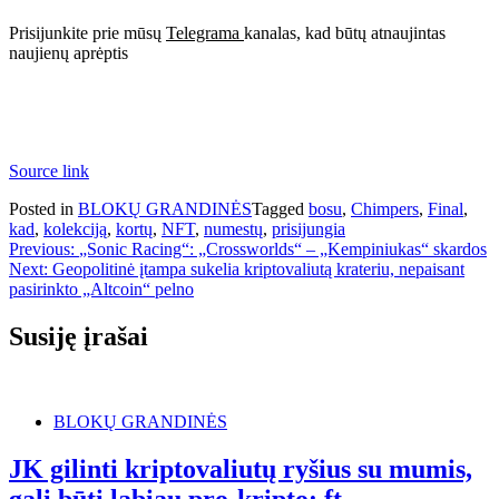
Prisijunkite prie mūsų
Telegrama
kanalas, kad būtų atnaujintas
naujienų aprėptis
Source link
Posted in
BLOKŲ GRANDINĖS
Tagged
bosu
,
Chimpers
,
Final
,
kad
,
kolekciją
,
kortų
,
NFT
,
numestų
,
prisijungia
Navigacija
Previous:
„Sonic Racing“: „Crossworlds“ – „Kempiniukas“ skardos
Next:
Geopolitinė įtampa sukelia kriptovaliutą krateriu, nepaisant
tarp
pasirinkto „Altcoin“ pelno
įrašų
Susiję įrašai
BLOKŲ GRANDINĖS
JK gilinti kriptovaliutų ryšius su mumis,
gali būti labiau pro-kripto: ft