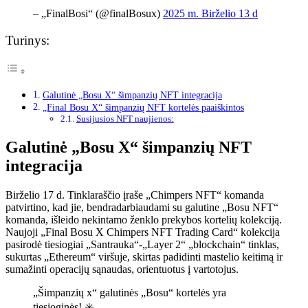
– „FinalBosi“ (@finalBosux)
2025 m. Birželio 13 d
Turinys:
Galutinė „Bosu X“ šimpanzių NFT integracija
„Final Bosu X“ šimpanzių NFT kortelės paaiškintos
Susijusios NFT naujienos:
Galutinė „Bosu X“ šimpanzių NFT
integracija
Birželio 17 d. Tinklaraščio įraše „Chimpers NFT“ komanda
patvirtino, kad jie, bendradarbiaudami su galutine „Bosu NFT“
komanda, išleido nekintamo ženklo prekybos kortelių kolekciją.
Naujoji „Final Bosu X Chimpers NFT Trading Card“ kolekcija
pasirodė tiesiogiai „Santrauka“-„Layer 2“ „blockchain“ tinklas,
sukurtas „Ethereum“ viršuje, skirtas padidinti mastelio keitimą ir
sumažinti operacijų sąnaudas, orientuotus į vartotojus.
„Šimpanzių x“ galutinės „Bosu“ kortelės yra
tiesioginės! ✳️