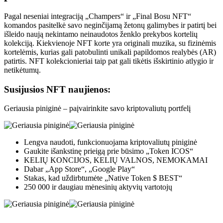
Pagal neseniai integraciją „Champers“ ir „Final Bosu NFT“
komandos pasitelkė savo neginčijamą žetonų galimybes ir patirtį bei
išleido naują nekintamo neinaudotos ženklo prekybos kortelių
kolekciją. Kiekvienoje NFT korte yra originali muzika, su fizinėmis
kortelėmis, kurias gali patobulinti unikali papildomos realybės (AR)
patirtis. NFT kolekcionieriai taip pat gali tikėtis išskirtinio atlygio ir
netikėtumų.
Susijusios NFT naujienos:
Geriausia piniginė – paįvairinkite savo kriptovaliutų portfelį
Lengva naudoti, funkcionuojama kriptovaliutų piniginė
Gaukite išankstinę prieigą prie būsimo „Token ICOS“
KELIŲ KONCIJOS, KELIŲ VALNOS, NEMOKAMAI
Dabar „App Store“, „Google Play“
Stakas, kad uždirbtumėte „Native Token $ BEST“
250 000 ir daugiau mėnesinių aktyvių vartotojų