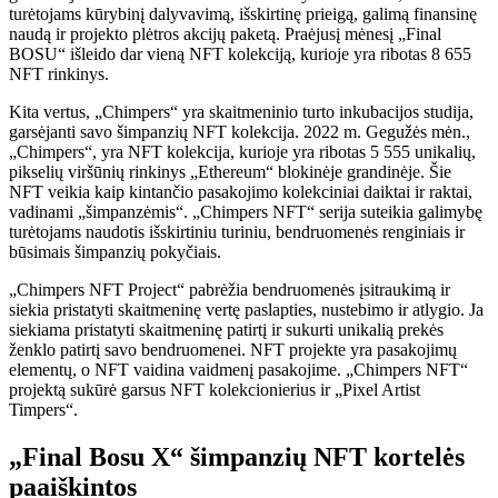
turėtojams kūrybinį dalyvavimą, išskirtinę prieigą, galimą finansinę
naudą ir projekto plėtros akcijų paketą. Praėjusį mėnesį „Final
BOSU“ išleido dar vieną NFT kolekciją, kurioje yra ribotas 8 655
NFT rinkinys.
Kita vertus, „Chimpers“ yra skaitmeninio turto inkubacijos studija,
garsėjanti savo šimpanzių NFT kolekcija. 2022 m. Gegužės mėn.,
„Chimpers“, yra NFT kolekcija, kurioje yra ribotas 5 555 unikalių,
pikselių viršūnių rinkinys „Ethereum“ blokinėje grandinėje. Šie
NFT veikia kaip kintančio pasakojimo kolekciniai daiktai ir raktai,
vadinami „šimpanzėmis“. „Chimpers NFT“ serija suteikia galimybę
turėtojams naudotis išskirtiniu turiniu, bendruomenės renginiais ir
būsimais šimpanzių pokyčiais.
„Chimpers NFT Project“ pabrėžia bendruomenės įsitraukimą ir
siekia pristatyti skaitmeninę vertę paslapties, nustebimo ir atlygio. Ja
siekiama pristatyti skaitmeninę patirtį ir sukurti unikalią prekės
ženklo patirtį savo bendruomenei. NFT projekte yra pasakojimų
elementų, o NFT vaidina vaidmenį pasakojime. „Chimpers NFT“
projektą sukūrė garsus NFT kolekcionierius ir „Pixel Artist
Timpers“.
„Final Bosu X“ šimpanzių NFT kortelės
paaiškintos