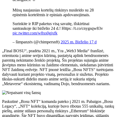
Mūsų naujausias kortelių rinkinys nusileido su 28
epinėmis kortelėmis ir epiniais apdovanojimais.
Surinkite ir RIP paketus visą savaitę, išskirtinai
santraukoje iki birželio 24 d.! Https: //t.co/cnygsqw83v
pic.twitter.com/w8xs0gjxfk
– šimpanzės (@chimpersnft)
2025 m. Birželio 17 d
„Final BOSU“, pradėta 2021 m., Yra „Web3 Media“ franšizė,
orientuota į anime serijos kūrimą, pastatytą aplink bendruomenės
paremtą nekintamo ženklo projektą. Šis projektas sujungia anime
įkvėptus meno kūrinius su žaidimo elementais, siekdamas įsitvirtinti
NFT žaidimų erdvėje. NFT įmonė leidžia „Bosu NFTS“ turėtojams
dalyvauti kuriant projekto visatą, personažus ir siužetus. Projekto
tikslas-sukurti didelio masto anime seriją ir sukuria stiprią
„Metaverse“ ekosistemą, vadinamą Dojo, bendruomenės nariams.
Paskutinė „Bosu NFT“ komanda pateko į 2021 m. Pabaigos „Bosu
Legacy“, „NFT“ kolekciją, kurioje buvo ribotas 555 unikalių, rankų
pieštų, anime stiliaus personažų rinkinys „Ethereum“ blokinėje
grandinėje. Šie NFT buvo dinamiškas narystės leidimas, siūlantis