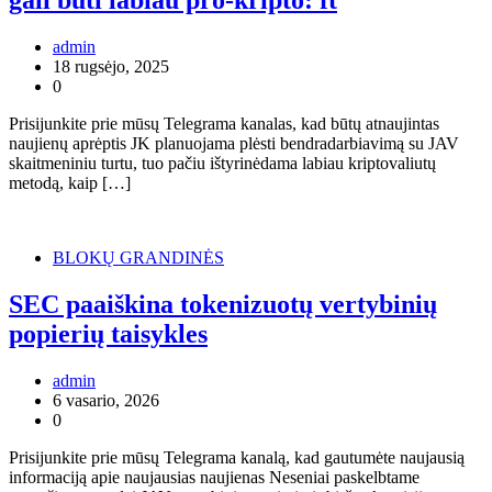
admin
18 rugsėjo, 2025
0
Prisijunkite prie mūsų Telegrama kanalas, kad būtų atnaujintas
naujienų aprėptis JK planuojama plėsti bendradarbiavimą su JAV
skaitmeniniu turtu, tuo pačiu ištyrinėdama labiau kriptovaliutų
metodą, kaip […]
BLOKŲ GRANDINĖS
SEC paaiškina tokenizuotų vertybinių
popierių taisykles
admin
6 vasario, 2026
0
Prisijunkite prie mūsų Telegrama kanalą, kad gautumėte naujausią
informaciją apie naujausias naujienas Neseniai paskelbtame