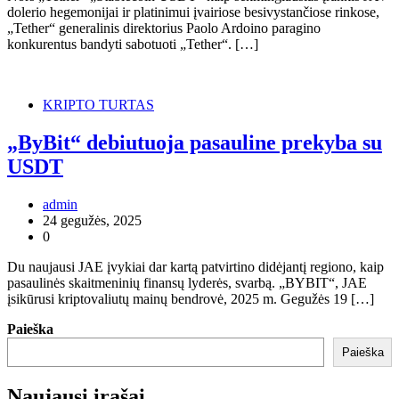
dolerio hegemonijai ir platinimui įvairiose besivystančiose rinkose,
„Tether“ generalinis direktorius Paolo Ardoino paragino
konkurentus bandyti sabotuoti „Tether“. […]
KRIPTO TURTAS
„ByBit“ debiutuoja pasauline prekyba su
USDT
admin
24 gegužės, 2025
0
Du naujausi JAE įvykiai dar kartą patvirtino didėjantį regiono, kaip
pasaulinės skaitmeninių finansų lyderės, svarbą. „BYBIT“, JAE
įsikūrusi kriptovaliutų mainų bendrovė, 2025 m. Gegužės 19 […]
Paieška
Paieška
Naujausi įrašai