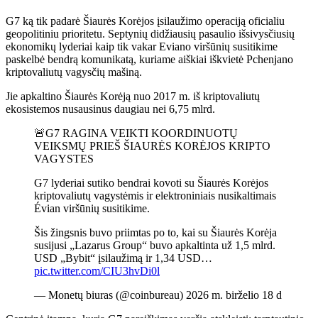
G7 ką tik padarė Šiaurės Korėjos įsilaužimo operaciją oficialiu
geopolitiniu prioritetu. Septynių didžiausių pasaulio išsivysčiusių
ekonomikų lyderiai kaip tik vakar Eviano viršūnių susitikime
paskelbė bendrą komunikatą, kuriame aiškiai iškvietė Pchenjano
kriptovaliutų vagysčių mašiną.
Jie apkaltino Šiaurės Korėją nuo 2017 m. iš kriptovaliutų
ekosistemos nusausinus daugiau nei 6,75 mlrd.
🚨G7 RAGINA VEIKTI KOORDINUOTŲ
VEIKSMŲ PRIEŠ ŠIAURĖS KORĖJOS KRIPTO
VAGYSTES
G7 lyderiai sutiko bendrai kovoti su Šiaurės Korėjos
kriptovaliutų vagystėmis ir elektroniniais nusikaltimais
Évian viršūnių susitikime.
Šis žingsnis buvo priimtas po to, kai su Šiaurės Korėja
susijusi „Lazarus Group“ buvo apkaltinta už 1,5 mlrd.
USD „Bybit“ įsilaužimą ir 1,34 USD…
pic.twitter.com/CIU3hvDi0l
— Monetų biuras (@coinbureau) 2026 m. birželio 18 d