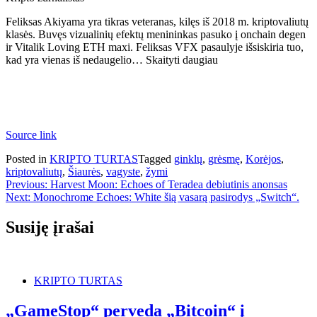
Feliksas Akiyama yra tikras veteranas, kilęs iš 2018 m. kriptovaliutų
klasės. Buvęs vizualinių efektų menininkas pasuko į onchain degen
ir Vitalik Loving ETH maxi. Feliksas VFX pasaulyje išsiskiria tuo,
kad yra vienas iš nedaugelio… Skaityti daugiau
Source link
Posted in
KRIPTO TURTAS
Tagged
ginklų
,
grėsmę
,
Korėjos
,
kriptovaliutų
,
Šiaurės
,
vagyste
,
žymi
Navigacija
Previous:
Harvest Moon: Echoes of Teradea debiutinis anonsas
Next:
Monochrome Echoes: White šią vasarą pasirodys „Switch“.
tarp
įrašų
Susiję įrašai
KRIPTO TURTAS
„GameStop“ perveda „Bitcoin“ į