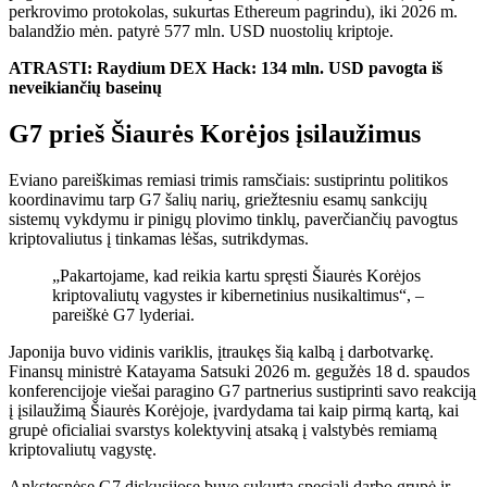
perkrovimo protokolas, sukurtas Ethereum pagrindu), iki 2026 m.
balandžio mėn. patyrė 577 mln. USD nuostolių kriptoje.
ATRASTI: Raydium DEX Hack: 134 mln. USD pavogta iš
neveikiančių baseinų
G7 prieš Šiaurės Korėjos įsilaužimus
Eviano pareiškimas remiasi trimis ramsčiais: sustiprintu politikos
koordinavimu tarp G7 šalių narių, griežtesniu esamų sankcijų
sistemų vykdymu ir pinigų plovimo tinklų, paverčiančių pavogtus
kriptovaliutus į tinkamas lėšas, sutrikdymas.
„Pakartojame, kad reikia kartu spręsti Šiaurės Korėjos
kriptovaliutų vagystes ir kibernetinius nusikaltimus“, –
pareiškė G7 lyderiai.
Japonija buvo vidinis variklis, įtraukęs šią kalbą į darbotvarkę.
Finansų ministrė Katayama Satsuki 2026 m. gegužės 18 d. spaudos
konferencijoje viešai paragino G7 partnerius sustiprinti savo reakciją
į įsilaužimą Šiaurės Korėjoje, įvardydama tai kaip pirmą kartą, kai
grupė oficialiai svarstys kolektyvinį atsaką į valstybės remiamą
kriptovaliutų vagystę.
Ankstesnėse G7 diskusijose buvo sukurta speciali darbo grupė ir