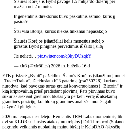
Šiaurės Korėja iš Bybit pavogė 1,5 milijardo dolerių per
mažiau nei 2 minutes
Ir generalinis direktorius buvo paskutinis asmuo, kuris jį
pasirašė
Štai visa istorija, kurios niekas tinkamai nepasakojo
Šiaurės Korėjos įsilaužėliai kelis mėnesius stebėjo
įprastus Bybit piniginės pervedimus iš šalto į šiltą
Jie nelietė…
pic.twitter.com/q3kyDUzqkY
— xlr8 (@xlr8files) 2026 m. birželio 16 d
FTB priskyrė „Bybit“ pažeidimą Šiaurės Korėjos įsilaužimo įmonei
„TraderTraitor“, išleidusiam IC3 patarimą (psa250226), kuriame
nurodyta, kad pavogtas turtas greitai konvertuojamas į „Bitcoin“ ir
kitą kriptovaliutą prieš pradedant plovimą. Pats plovimas buvo
sukurtas siekiant greitumo: tikslas yra perkelti vertę iš atsekamų
grandinės pozicijų, kol blokų grandinės analizės įmonės gali
pažymėti pinigines.
2026 m. tempas nesulėtėjo. Remiantis TRM Labs duomenimis, tik
dvi su KLDR susijusios atakos, nukreiptos į Drift Protocol (Solanos
pagrindu veikiantis nuolatinių mainų birža) ir KelpDAO (skysčių