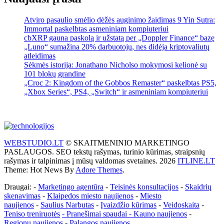
Atviro pasaulio smėlio dėžės auginimo žaidimas 9 Yin Sutra:
Immortal paskelbtas asmeniniam kompiuteriui
cbXRP gauna paskolą ir užstatą per „Doppler Finance“ bazę
„Luno“ sumažina 20% darbuotojų, nes didėja kriptovaliutų
atleidimas
Sėkmės istorija: Jonathano Nicholso mokymosi kelionė su
101 blokų grandine
„Croc 2: Kingdom of the Gobbos Remaster“ paskelbtas PS5,
„Xbox Series“, PS4, „Switch“ ir asmeniniam kompiuteriui
WEBSTUDIO.LT
© SKAITMENINIO MARKETINGO
PASLAUGOS. SEO tekstų rašymas, turinio kūrimas, straipsnių
rašymas ir talpinimas į mūsų valdomas svetaines. 2026
ITLINE.LT
Theme: Hot News By
Adore Themes
.
Draugai: -
Marketingo agentūra
-
Teisinės konsultacijos
-
Skaidrių
skenavimas
-
Klaipedos miesto naujienos
-
Miesto
naujienos
-
Saulius Narbutas
-
Įvaizdžio kūrimas
-
Veidoskaita
-
Teniso treniruotės
- Pranešimai spaudai -
Kauno naujienos
-
Regionų naujienos
-
Palangos naujienos