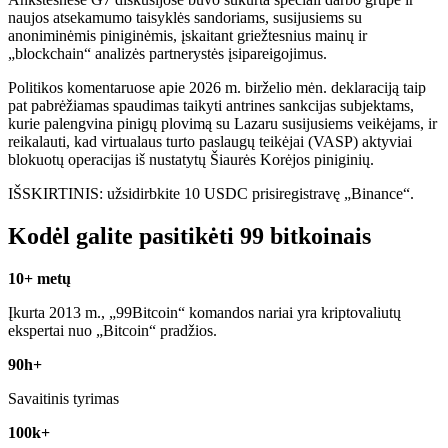
naujos atsekamumo taisyklės sandoriams, susijusiems su
anoniminėmis piniginėmis, įskaitant griežtesnius mainų ir
„blockchain“ analizės partnerystės įsipareigojimus.
Politikos komentaruose apie 2026 m. birželio mėn. deklaraciją taip
pat pabrėžiamas spaudimas taikyti antrines sankcijas subjektams,
kurie palengvina pinigų plovimą su Lazaru susijusiems veikėjams, ir
reikalauti, kad virtualaus turto paslaugų teikėjai (VASP) aktyviai
blokuotų operacijas iš nustatytų Šiaurės Korėjos piniginių.
IŠSKIRTINIS: užsidirbkite 10 USDC prisiregistravę „Binance“.
Kodėl galite pasitikėti 99 bitkoinais
10+ metų
Įkurta 2013 m., „99Bitcoin“ komandos nariai yra kriptovaliutų
ekspertai nuo „Bitcoin“ pradžios.
90h+
Savaitinis tyrimas
100k+