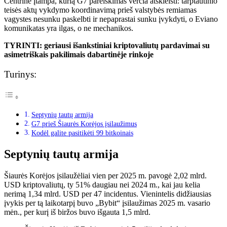
Centrinė įtampa, kurią G7 pareiškimas verčia atskleisti: tarptautinio
teisės aktų vykdymo koordinavimą prieš valstybės remiamas
vagystes nesunku paskelbti ir nepaprastai sunku įvykdyti, o Eviano
komunikatas yra ilgas, o ne mechanikos.
TYRINTI: geriausi išankstiniai kriptovaliutų pardavimai su
asimetriškais pakilimais dabartinėje rinkoje
Turinys:
Septynių tautų armija
G7 prieš Šiaurės Korėjos įsilaužimus
Kodėl galite pasitikėti 99 bitkoinais
Septynių tautų armija
Šiaurės Korėjos įsilaužėliai vien per 2025 m. pavogė 2,02 mlrd.
USD kriptovaliutų, ty 51% daugiau nei 2024 m., kai jau kelia
nerimą 1,34 mlrd. USD per 47 incidentus. Vienintelis didžiausias
įvykis per tą laikotarpį buvo „Bybit“ įsilaužimas 2025 m. vasario
mėn., per kurį iš biržos buvo išgauta 1,5 mlrd.