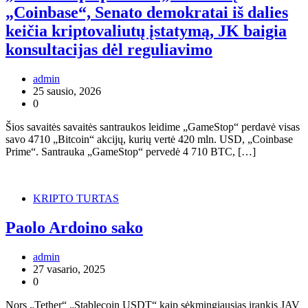
„Coinbase“, Senato demokratai iš dalies
keičia kriptovaliutų įstatymą, JK baigia
konsultacijas dėl reguliavimo
admin
25 sausio, 2026
0
Šios savaitės savaitės santraukos leidime „GameStop“ perdavė visas
savo 4710 „Bitcoin“ akcijų, kurių vertė 420 mln. USD, „Coinbase
Prime“. Santrauka „GameStop“ pervedė 4 710 BTC, […]
KRIPTO TURTAS
Paolo Ardoino sako
admin
27 vasario, 2025
0
Nors „Tether“ „Stablecoin USDT“ kaip sėkmingiausias įrankis JAV