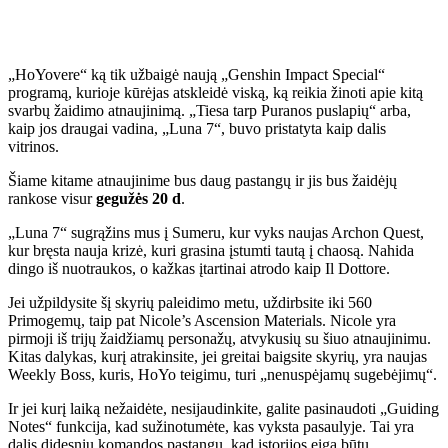
„HoYovere“ ką tik užbaigė naują „Genshin Impact Special“
programą, kurioje kūrėjas atskleidė viską, ką reikia žinoti apie kitą
svarbų žaidimo atnaujinimą. „Tiesa tarp Puranos puslapių“ arba,
kaip jos draugai vadina, „Luna 7“, buvo pristatyta kaip dalis
vitrinos.
Šiame kitame atnaujinime bus daug pastangų ir jis bus žaidėjų
rankose visur
gegužės 20 d
.
„Luna 7“ sugrąžins mus į Sumeru, kur vyks naujas Archon Quest,
kur bręsta nauja krizė, kuri grasina įstumti tautą į chaosą. Nahida
dingo iš nuotraukos, o kažkas įtartinai atrodo kaip Il Dottore.
Jei užpildysite šį skyrių paleidimo metu, uždirbsite iki 560
Primogemų, taip pat Nicole’s Ascension Materials. Nicole yra
pirmoji iš trijų žaidžiamų personažų, atvykusių su šiuo atnaujinimu.
Kitas dalykas, kurį atrakinsite, jei greitai baigsite skyrių, yra naujas
Weekly Boss, kuris, HoYo teigimu, turi „nenuspėjamų sugebėjimų“.
Ir jei kurį laiką nežaidėte, nesijaudinkite, galite pasinaudoti „Guiding
Notes“ funkcija, kad sužinotumėte, kas vyksta pasaulyje. Tai yra
dalis didesnių komandos pastangų, kad istorijos eiga būtų