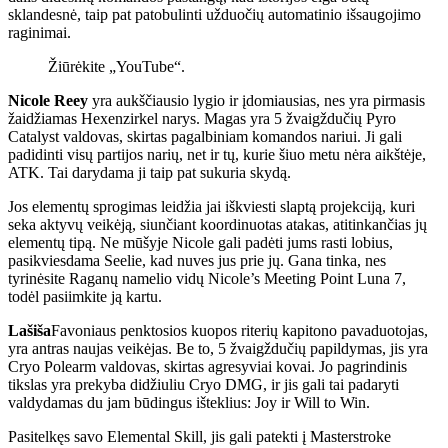
sklandesnė, taip pat patobulinti užduočių automatinio išsaugojimo
raginimai.
Žiūrėkite „YouTube“.
Nicole Reey
yra aukščiausio lygio ir įdomiausias, nes yra pirmasis
žaidžiamas Hexenzirkel narys. Magas yra 5 žvaigždučių Pyro
Catalyst valdovas, skirtas pagalbiniam komandos nariui. Ji gali
padidinti visų partijos narių, net ir tų, kurie šiuo metu nėra aikštėje,
ATK. Tai darydama ji taip pat sukuria skydą.
Jos elementų sprogimas leidžia jai iškviesti slaptą projekciją, kuri
seka aktyvų veikėją, siunčiant koordinuotas atakas, atitinkančias jų
elementų tipą. Ne mūšyje Nicole gali padėti jums rasti lobius,
pasikviesdama Seelie, kad nuves jus prie jų. Gana tinka, nes
tyrinėsite Raganų namelio vidų Nicole’s Meeting Point Luna 7,
todėl pasiimkite ją kartu.
Lašiša
Favoniaus penktosios kuopos riterių kapitono pavaduotojas,
yra antras naujas veikėjas. Be to, 5 žvaigždučių papildymas, jis yra
Cryo Polearm valdovas, skirtas agresyviai kovai. Jo pagrindinis
tikslas yra prekyba didžiuliu Cryo DMG, ir jis gali tai padaryti
valdydamas du jam būdingus išteklius: Joy ir Will to Win.
Pasitelkęs savo Elemental Skill, jis gali patekti į Masterstroke