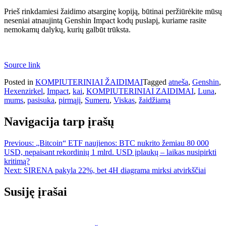
Prieš rinkdamiesi žaidimo atsarginę kopiją, būtinai peržiūrėkite mūsų
neseniai atnaujintą Genshin Impact kodų puslapį, kuriame rasite
nemokamų dalykų, kurių galbūt trūksta.
Source link
Posted in
KOMPIUTERINIAI ŽAIDIMAI
Tagged
atneša
,
Genshin
,
Hexenzirkel
,
Impact
,
kai
,
KOMPIUTERINIAI ZAIDIMAI
,
Luna
,
mums
,
pasisuka
,
pirmąjį
,
Sumeru
,
Viskas
,
žaidžiamą
Navigacija tarp įrašų
Previous:
„Bitcoin“ ETF naujienos: BTC nukrito žemiau 80 000
USD, nepaisant rekordinių 1 mlrd. USD įplaukų – laikas nusipirkti
kritimą?
Next:
SIRENA pakyla 22%, bet 4H diagrama mirksi atvirkščiai
Susiję įrašai