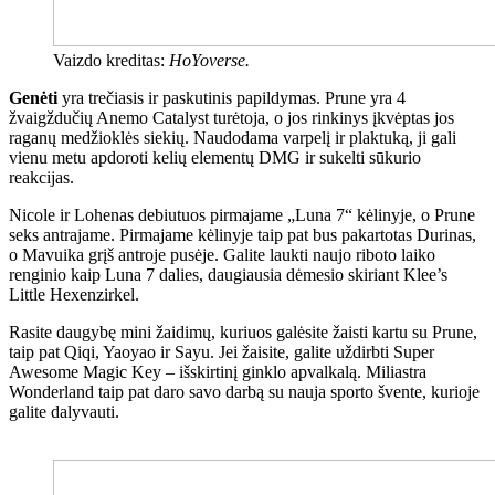
Vaizdo kreditas:
HoYoverse.
Genėti
yra trečiasis ir paskutinis papildymas. Prune yra 4
žvaigždučių Anemo Catalyst turėtoja, o jos rinkinys įkvėptas jos
raganų medžioklės siekių. Naudodama varpelį ir plaktuką, ji gali
vienu metu apdoroti kelių elementų DMG ir sukelti sūkurio
reakcijas.
Nicole ir Lohenas debiutuos pirmajame „Luna 7“ kėlinyje, o Prune
seks antrajame. Pirmajame kėlinyje taip pat bus pakartotas Durinas,
o Mavuika grįš antroje pusėje. Galite laukti naujo riboto laiko
renginio kaip Luna 7 dalies, daugiausia dėmesio skiriant Klee’s
Little Hexenzirkel.
Rasite daugybę mini žaidimų, kuriuos galėsite žaisti kartu su Prune,
taip pat Qiqi, Yaoyao ir Sayu. Jei žaisite, galite uždirbti Super
Awesome Magic Key – išskirtinį ginklo apvalkalą. Miliastra
Wonderland taip pat daro savo darbą su nauja sporto švente, kurioje
galite dalyvauti.