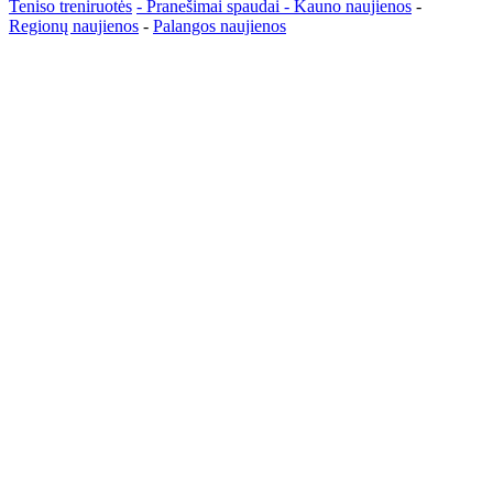
Teniso treniruotės
- Pranešimai spaudai -
Kauno naujienos
-
Regionų naujienos
-
Palangos naujienos