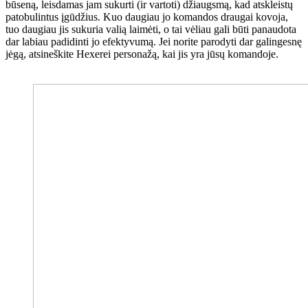
būseną, leisdamas jam sukurti (ir vartoti) džiaugsmą, kad atskleistų
patobulintus įgūdžius. Kuo daugiau jo komandos draugai kovoja,
tuo daugiau jis sukuria valią laimėti, o tai vėliau gali būti panaudota
dar labiau padidinti jo efektyvumą. Jei norite parodyti dar galingesnę
jėgą, atsineškite Hexerei personažą, kai jis yra jūsų komandoje.