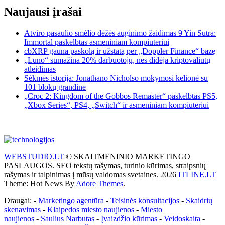
Naujausi įrašai
Atviro pasaulio smėlio dėžės auginimo žaidimas 9 Yin Sutra:
Immortal paskelbtas asmeniniam kompiuteriui
cbXRP gauna paskolą ir užstatą per „Doppler Finance“ bazę
„Luno“ sumažina 20% darbuotojų, nes didėja kriptovaliutų
atleidimas
Sėkmės istorija: Jonathano Nicholso mokymosi kelionė su
101 blokų grandine
„Croc 2: Kingdom of the Gobbos Remaster“ paskelbtas PS5,
„Xbox Series“, PS4, „Switch“ ir asmeniniam kompiuteriui
WEBSTUDIO.LT
© SKAITMENINIO MARKETINGO
PASLAUGOS. SEO tekstų rašymas, turinio kūrimas, straipsnių
rašymas ir talpinimas į mūsų valdomas svetaines. 2026
ITLINE.LT
Theme: Hot News By
Adore Themes
.
Draugai: -
Marketingo agentūra
-
Teisinės konsultacijos
-
Skaidrių
skenavimas
-
Klaipedos miesto naujienos
-
Miesto
naujienos
-
Saulius Narbutas
-
Įvaizdžio kūrimas
-
Veidoskaita
-