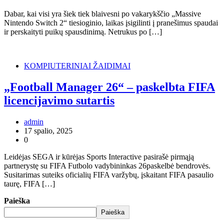
Dabar, kai visi yra šiek tiek blaivesni po vakarykščio „Massive
Nintendo Switch 2“ tiesioginio, laikas įsigilinti į pranešimus spaudai
ir perskaityti puikų spausdinimą. Netrukus po […]
KOMPIUTERINIAI ŽAIDIMAI
„Football Manager 26“ – paskelbta FIFA
licencijavimo sutartis
admin
17 spalio, 2025
0
Leidėjas SEGA ir kūrėjas Sports Interactive pasirašė pirmąją
partnerystę su FIFA Futbolo vadybininkas 26paskelbė bendrovės.
Susitarimas suteiks oficialių FIFA varžybų, įskaitant FIFA pasaulio
taurę, FIFA […]
Paieška
Paieška