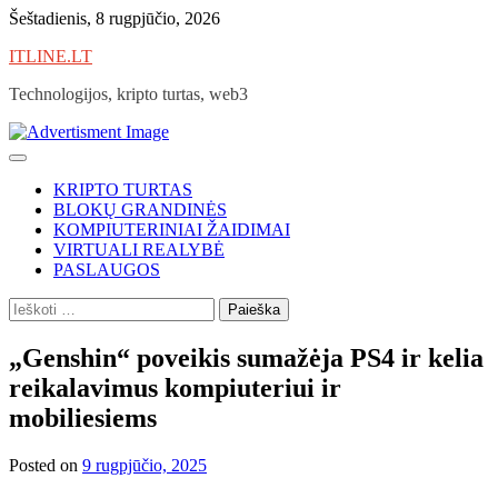
Skip
Šeštadienis, 8 rugpjūčio, 2026
to
ITLINE.LT
content
Technologijos, kripto turtas, web3
KRIPTO TURTAS
BLOKŲ GRANDINĖS
KOMPIUTERINIAI ŽAIDIMAI
VIRTUALI REALYBĖ
PASLAUGOS
Ieškoti:
„Genshin“ poveikis sumažėja PS4 ir kelia
reikalavimus kompiuteriui ir
mobiliesiems
Posted on
9 rugpjūčio, 2025