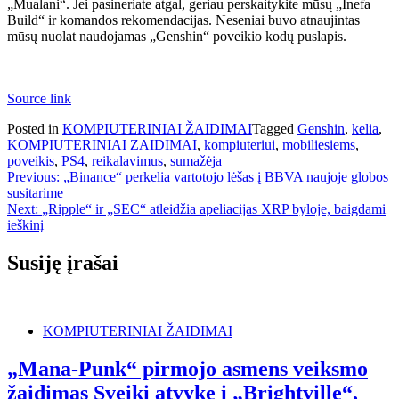
„Mualani“. Jei pasineriate atgal, geriau perskaitykite mūsų „Inefa
Build“ ir komandos rekomendacijas. Neseniai buvo atnaujintas
mūsų nuolat naudojamas „Genshin“ poveikio kodų puslapis.
Source link
Posted in
KOMPIUTERINIAI ŽAIDIMAI
Tagged
Genshin
,
kelia
,
KOMPIUTERINIAI ZAIDIMAI
,
kompiuteriui
,
mobiliesiems
,
poveikis
,
PS4
,
reikalavimus
,
sumažėja
Navigacija
Previous:
„Binance“ perkelia vartotojo lėšas į BBVA naujoje globos
susitarime
tarp
Next:
„Ripple“ ir „SEC“ atleidžia apeliacijas XRP byloje, baigdami
įrašų
ieškinį
Susiję įrašai
KOMPIUTERINIAI ŽAIDIMAI
„Mana-Punk“ pirmojo asmens veiksmo
žaidimas Sveiki atvykę į „Brightville“,