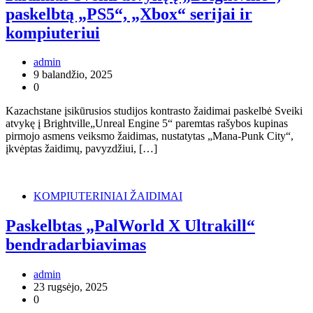
paskelbtą „PS5“, „Xbox“ serijai ir
kompiuteriui
admin
9 balandžio, 2025
0
Kazachstane įsikūrusios studijos kontrasto žaidimai paskelbė Sveiki
atvykę į Brightville„Unreal Engine 5“ paremtas rašybos kupinas
pirmojo asmens veiksmo žaidimas, nustatytas „Mana-Punk City“,
įkvėptas žaidimų, pavyzdžiui, […]
KOMPIUTERINIAI ŽAIDIMAI
Paskelbtas „PalWorld X Ultrakill“
bendradarbiavimas
admin
23 rugsėjo, 2025
0