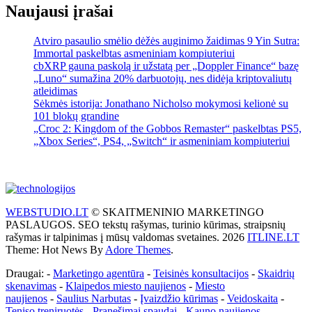
Naujausi įrašai
Atviro pasaulio smėlio dėžės auginimo žaidimas 9 Yin Sutra:
Immortal paskelbtas asmeniniam kompiuteriui
cbXRP gauna paskolą ir užstatą per „Doppler Finance“ bazę
„Luno“ sumažina 20% darbuotojų, nes didėja kriptovaliutų
atleidimas
Sėkmės istorija: Jonathano Nicholso mokymosi kelionė su
101 blokų grandine
„Croc 2: Kingdom of the Gobbos Remaster“ paskelbtas PS5,
„Xbox Series“, PS4, „Switch“ ir asmeniniam kompiuteriui
WEBSTUDIO.LT
© SKAITMENINIO MARKETINGO
PASLAUGOS. SEO tekstų rašymas, turinio kūrimas, straipsnių
rašymas ir talpinimas į mūsų valdomas svetaines. 2026
ITLINE.LT
Theme: Hot News By
Adore Themes
.
Draugai: -
Marketingo agentūra
-
Teisinės konsultacijos
-
Skaidrių
skenavimas
-
Klaipedos miesto naujienos
-
Miesto
naujienos
-
Saulius Narbutas
-
Įvaizdžio kūrimas
-
Veidoskaita
-
Teniso treniruotės
- Pranešimai spaudai -
Kauno naujienos
-