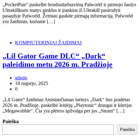
„PocketPair“ paskelbė bendradarbiavimą Palworld ir pirmojo šaulys
Ultrakillkuris matys ginklus ir įrankius iš Ultrakill pasirodyti
pasaulyje Palworld. Žemiau gaukite pirmąją informaciją. Palworld
yra žaidimas, kuriame […]
KOMPIUTERINIAI ŽAIDIMAI
„Lil Gator Game DLC“ „Dark“
paleidimo metu 2026 m. Pradžioje
admin
18 rugsėjo, 2025
0
„Lil Gator“ žaidimas Atsisiunčiamas turinys „Dark“ bus pradėtas
2026 m. Pradžioje, paskelbė leidėjų „Playtonic“ draugai ir kūrėjas
„Megawobble“. Čia yra plėtros apžvalga per jos „Steam“ […]
Paieška
Paieška