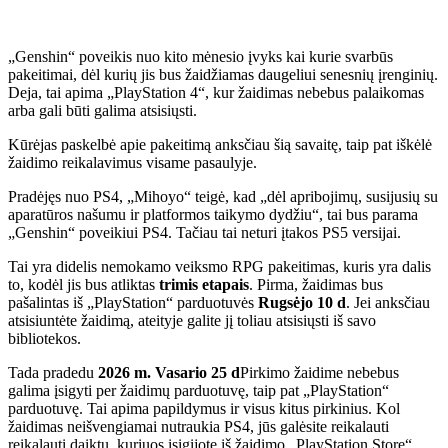
„Genshin“ poveikis nuo kito mėnesio įvyks kai kurie svarbūs
pakeitimai, dėl kurių jis bus žaidžiamas daugeliui senesnių įrenginių.
Deja, tai apima „PlayStation 4“, kur žaidimas nebebus palaikomas
arba gali būti galima atsisiųsti.
Kūrėjas paskelbė apie pakeitimą anksčiau šią savaitę, taip pat iškėlė
žaidimo reikalavimus visame pasaulyje.
Pradėjęs nuo PS4, „Mihoyo“ teigė, kad „dėl apribojimų, susijusių su
aparatūros našumu ir platformos taikymo dydžiu“, tai bus parama
„Genshin“ poveikiui PS4. Tačiau tai neturi įtakos PS5 versijai.
Tai yra didelis nemokamo veiksmo RPG pakeitimas, kuris yra dalis
to, kodėl jis bus atliktas
trimis etapais
. Pirma, žaidimas bus
pašalintas iš „PlayStation“ parduotuvės
Rugsėjo 10 d
. Jei anksčiau
atsisiuntėte žaidimą, ateityje galite jį toliau atsisiųsti iš savo
bibliotekos.
Tada pradedu
2026 m. Vasario 25 d
Pirkimo žaidime nebebus
galima įsigyti per žaidimų parduotuvę, taip pat „PlayStation“
parduotuvę. Tai apima papildymus ir visus kitus pirkinius. Kol
žaidimas neišvengiamai nutraukia PS4, jūs galėsite reikalauti
reikalauti daiktų, kuriuos įsigijote iš žaidimo „PlayStation Store“.