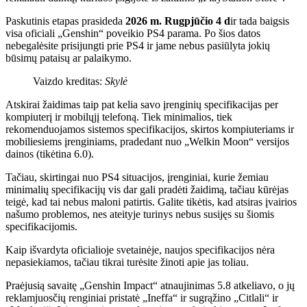
Paskutinis etapas prasideda
2026 m. Rugpjūčio 4 d
ir tada baigsis
visa oficiali „Genshin“ poveikio PS4 parama. Po šios datos
nebegalėsite prisijungti prie PS4 ir jame nebus pasiūlyta jokių
būsimų pataisų ar palaikymo.
Vaizdo kreditas:
Skylė
Atskirai žaidimas taip pat kelia savo įrenginių specifikacijas per
kompiuterį ir mobilųjį telefoną. Tiek minimalios, tiek
rekomenduojamos sistemos specifikacijos, skirtos kompiuteriams ir
mobiliesiems įrenginiams, pradedant nuo „Welkin Moon“ versijos
dainos (tikėtina 6.0).
Tačiau, skirtingai nuo PS4 situacijos, įrenginiai, kurie žemiau
minimalių specifikacijų vis dar gali pradėti žaidimą, tačiau kūrėjas
teigė, kad tai nebus maloni patirtis. Galite tikėtis, kad atsiras įvairios
našumo problemos, nes ateityje turinys nebus susijęs su šiomis
specifikacijomis.
Kaip išvardyta oficialioje svetainėje, naujos specifikacijos nėra
nepasiekiamos, tačiau tikrai turėsite žinoti apie jas toliau.
Praėjusią savaitę „Genshin Impact“ atnaujinimas 5.8 atkeliavo, o jų
reklamjuosčių renginiai pristatė „Ineffa“ ir sugrąžino „Citlali“ ir