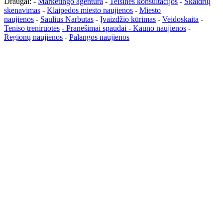
Draugai: -
Marketingo agentūra
-
Teisinės konsultacijos
-
Skaidrių
skenavimas
-
Klaipedos miesto naujienos
-
Miesto
naujienos
-
Saulius Narbutas
-
Įvaizdžio kūrimas
-
Veidoskaita
-
Teniso treniruotės
- Pranešimai spaudai -
Kauno naujienos
-
Regionų naujienos
-
Palangos naujienos