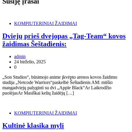
Susiję įrašai
KOMPIUTERINIAI ŽAIDIMAI
Dviejų prieš dvejopas „Tag-Team“ kovos
žaidimas Šeštadienis:
admin
24 birželio, 2025
0
„Son Studios“, būsimojo anime įkvėpto arenos kovos žaidimo
studija „Netcode Warriors“paskelbė Šeštadienis AM: mūšio
mangadviejų palyginti su dvi „Apple Black“Ar Laikrodžio
puolėjasAr Masiškai kelių žaidėjų […]
KOMPIUTERINIAI ŽAIDIMAI
Kultinė klasika myli