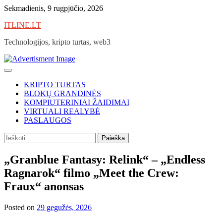
Skip
Sekmadienis, 9 rugpjūčio, 2026
to
ITLINE.LT
content
Technologijos, kripto turtas, web3
KRIPTO TURTAS
BLOKŲ GRANDINĖS
KOMPIUTERINIAI ŽAIDIMAI
VIRTUALI REALYBĖ
PASLAUGOS
Ieškoti:
„Granblue Fantasy: Relink“ – „Endless
Ragnarok“ filmo „Meet the Crew:
Fraux“ anonsas
Posted on
29 gegužės, 2026