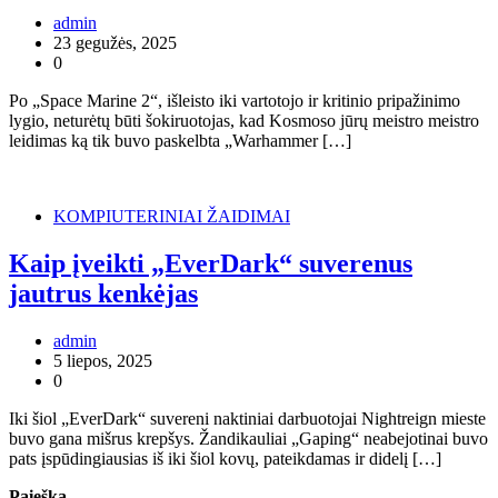
admin
23 gegužės, 2025
0
Po „Space Marine 2“, išleisto iki vartotojo ir kritinio pripažinimo
lygio, neturėtų būti šokiruotojas, kad Kosmoso jūrų meistro meistro
leidimas ką tik buvo paskelbta „Warhammer […]
KOMPIUTERINIAI ŽAIDIMAI
Kaip įveikti „EverDark“ suverenus
jautrus kenkėjas
admin
5 liepos, 2025
0
Iki šiol „EverDark“ suvereni naktiniai darbuotojai Nightreign mieste
buvo gana mišrus krepšys. Žandikauliai „Gaping“ neabejotinai buvo
pats įspūdingiausias iš iki šiol kovų, pateikdamas ir didelį […]
Paieška