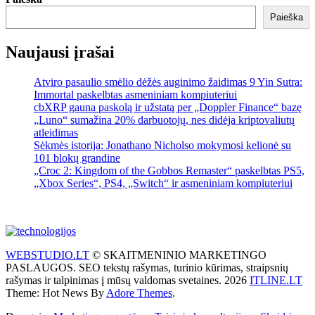
Paieška
Naujausi įrašai
Atviro pasaulio smėlio dėžės auginimo žaidimas 9 Yin Sutra:
Immortal paskelbtas asmeniniam kompiuteriui
cbXRP gauna paskolą ir užstatą per „Doppler Finance“ bazę
„Luno“ sumažina 20% darbuotojų, nes didėja kriptovaliutų
atleidimas
Sėkmės istorija: Jonathano Nicholso mokymosi kelionė su
101 blokų grandine
„Croc 2: Kingdom of the Gobbos Remaster“ paskelbtas PS5,
„Xbox Series“, PS4, „Switch“ ir asmeniniam kompiuteriui
WEBSTUDIO.LT
© SKAITMENINIO MARKETINGO
PASLAUGOS. SEO tekstų rašymas, turinio kūrimas, straipsnių
rašymas ir talpinimas į mūsų valdomas svetaines. 2026
ITLINE.LT
Theme: Hot News By
Adore Themes
.