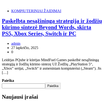
KOMPIUTERINIAI ŽAIDIMAI
Paskelbta nesąžininga strategija ir žodžių
kūrimo sintezė Beyond Words, skirta
PS5, Xbox Series, Switch ir PC
admin
27 lapkričio, 2025
0
Leidėjas PQube ir kūrėjas MindFuel Games paskelbė nesąžiningą
strategiją ir žodžių kūrimo sintezę Už Žodžių „PlayStation 5“,
„Xbox“ serijai, „Switch“ ir asmeniniam kompiuteriui („Steam“). Jis
[…]
Paieška
Paieška
Naujausi įrašai