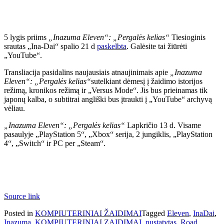
5 lygis priims
„Inazuma Eleven“: „Pergalės kelias“
Tiesioginis
srautas „Ina-Dai“ spalio 21 d
paskelbta
. Galėsite tai žiūrėti
„YouTube“.
Transliacija pasidalins naujausiais atnaujinimais apie
„Inazuma
Eleven“: „Pergalės kelias“
sutelkiant dėmesį į žaidimo istorijos
režimą, kronikos režimą ir „Versus Mode“. Jis bus prieinamas tik
japonų kalba, o subtitrai angliški bus įtraukti į „YouTube“ archyvą
vėliau.
„Inazuma Eleven“: „Pergalės kelias“
Lapkričio 13 d. Visame
pasaulyje „PlayStation 5“, „Xbox“ serija, 2 jungiklis, „PlayStation
4“, „Switch“ ir PC per „Steam“.
Source link
Posted in
KOMPIUTERINIAI ŽAIDIMAI
Tagged
Eleven
,
InaDai
,
Inazuma
,
KOMPIUTERINIAI ZAIDIMAI
,
nustatytas
,
Road
,