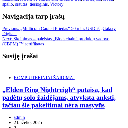
spalio
,
srautas
,
tiesioginis
,
Victory
Navigacija tarp įrašų
Previous:
„Multicoin Capital Priedas“ 50 mln. USD iš „Galaxy
Digital“
Next:
Skelbimas – paleistas „Blockchain“ produktų vadovo
(CBPM) ™ sertifikatas
Susiję įrašai
KOMPIUTERINIAI ŽAIDIMAI
„Elden Ring Nightreigh“ pataisa, kad
padėtų solo žaidėjams, atvyksta anksti,
tačiau šie pakeitimai nėra masyvūs
admin
2 birželio, 2025
0