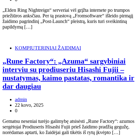
„Elden Ring Nightreign“ serveriai vėl grįžta internete po trumpos
priežiūros anksčiau. Per tą prastovą „Fromsoftware“ išleido pirmąjį
žaidimo pagrindinį „Post-Launch“ pleistrą, kuris turi sveikintiną
papildymą […]
KOMPIUTERINIAI ŽAIDIMAI
„Rune Factory“: „Azuma“ sargybiniai
interviu su prodiuseriu Hisashi Fujii –
nustatymas, kaimo pastatas, romantika ir
dar daugiau
admin
22 kovo, 2025
0
Gematsu neseniai turėjo galimybę atsisėsti „Rune Factory“: azumos
sergėtojai Prodiuseris Hisashi Fujii prieš žaidimo pradžią gegužę,
norėdamas aptarti, ko žaidėjai gali tikėtis iš rytų įkvėpto […]