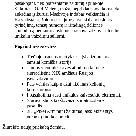
pasakojant, tiek platesniame žaidimų aplinkoje.
Sukurtas „Odd Meter“, maža, nepriklausoma komanda,
anksčiau įsikūrusi Maskvoje ir dabar veikiančia iš
Kazachstano, žaidimas sujungia gausiai atmosferos
tyrinėjimą, tamsų humorą ir išradingą dėlionės
sprendimą per siurrealistinius kraštovaizdžius, pateiktus
unikaliu vaizdiniu stiliumi.
Pagrindinės savybės
Trečiojo asmens nuotykis su įsivaizduojama,
tamsiai komiška istorija.
Jaunos vienuolės savęs atradimo kelionė
siurrealistine XIX amžiaus Rusijos
įsivaizdavimu.
Pats velnias kaip mažai tikėtinas kelionių
kompanionas.
Į pasakojimą austi unikalūs galvosūkių elementai.
Siurrealistinis kraštovaizdis ir atmosferos
pasaulis.
2D „Pixel Art“ mini žaidimai, atskleidžiantys
neramią Indikos praeitį.
Žiūrėkite naują priekabą žemiau.