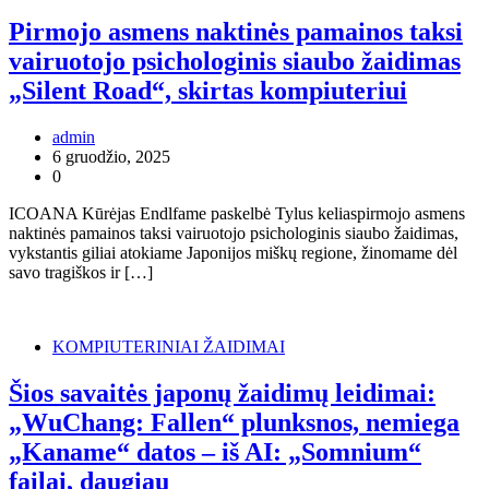
Pirmojo asmens naktinės pamainos taksi
vairuotojo psichologinis siaubo žaidimas
„Silent Road“, skirtas kompiuteriui
admin
6 gruodžio, 2025
0
ICOANA Kūrėjas Endlfame paskelbė Tylus keliaspirmojo asmens
naktinės pamainos taksi vairuotojo psichologinis siaubo žaidimas,
vykstantis giliai atokiame Japonijos miškų regione, žinomame dėl
savo tragiškos ir […]
KOMPIUTERINIAI ŽAIDIMAI
Šios savaitės japonų žaidimų leidimai:
„WuChang: Fallen“ plunksnos, nemiega
„Kaname“ datos – iš AI: „Somnium“
failai, daugiau