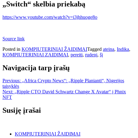
„Switch“ skelbia priekabą
https://www.youtube.com/watch?v=i3jhhuoge8o
Source link
Posted in
KOMPIUTERINIAI ŽAIDIMAI
Tagged
ateina
,
Indika
,
KOMPIUTERINIAI ZAIDIMAI
,
pereiti
,
rudenį
,
šį
Navigacija tarp įrašų
Previous:
„Africa Crypto News“: „Ripple Planianti“, Nigerijos
taisyklės
Next:
„Ripple CTO David Schwartz Change X Avatar“ į Phnix
NFT
Susiję įrašai
KOMPIUTERINIAI ŽAIDIMAI