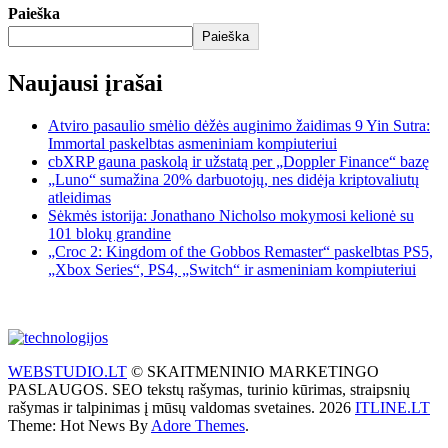
Paieška
Paieška
Naujausi įrašai
Atviro pasaulio smėlio dėžės auginimo žaidimas 9 Yin Sutra:
Immortal paskelbtas asmeniniam kompiuteriui
cbXRP gauna paskolą ir užstatą per „Doppler Finance“ bazę
„Luno“ sumažina 20% darbuotojų, nes didėja kriptovaliutų
atleidimas
Sėkmės istorija: Jonathano Nicholso mokymosi kelionė su
101 blokų grandine
„Croc 2: Kingdom of the Gobbos Remaster“ paskelbtas PS5,
„Xbox Series“, PS4, „Switch“ ir asmeniniam kompiuteriui
WEBSTUDIO.LT
© SKAITMENINIO MARKETINGO
PASLAUGOS. SEO tekstų rašymas, turinio kūrimas, straipsnių
rašymas ir talpinimas į mūsų valdomas svetaines. 2026
ITLINE.LT
Theme: Hot News By
Adore Themes
.