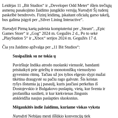
Leidėjas 11 „Bit Studios“ ir „Developer Odd Meter“ išleis trečiųjų
asmenų pasakojimo žaidimo jungiklio versiją
Nurodyti
Šį rudenį
paskelbė bendrovės. Fizinį leidimą, įskaitant oficialų garso takelį,
bus galima įsigyti per „Silver Lining Interactive“.
Nurodyti
Pirmą kartą paleista kompiuteriui per „Steam“, „Epic
Games Store“ ir „Gog“ 2024 m. Gegužės 2 d., Po to sekė
„PlayStation 5“ ir „Xbox“ serijos 2024 m. Gegužės 17 d.
Čia yra žaidimo apžvalga per „11 Bit Studios“:
Susipažink su ne tokia ų
Paviršiuje Indika atrodo nuolanki vienuolė, bandanti
prisitaikyti prie griežtų ir monotoniškų vienuolyno
gyvenimo ritmų. Tačiau už jos tylios elgesio slypi mažai
tikėtina draugystė su pačiu rago galvute. Šis keistas
ryšys išstumia ją į pasaulį, kuris jaučiasi perkeltas iš
Dostojevskio ir Bulgakovo puslapių, vietą, kur šventa ir
profaniška susilieti, ir kur kiekvienas žingsnis
atskleidžia naujus paslapties sluoksnius.
Mėgaukitės indie žaidimu, kuriame viskas vyksta
Nurodyti
Nebijau mesti iššūkio konvencijų tiek