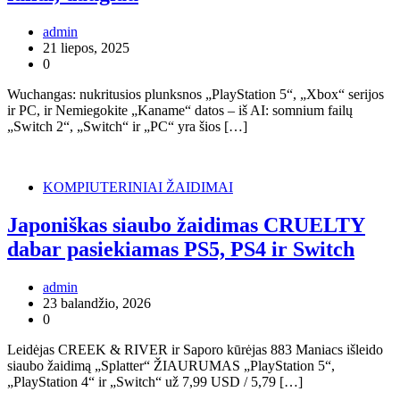
admin
21 liepos, 2025
0
Wuchangas: nukritusios plunksnos „PlayStation 5“, „Xbox“ serijos
ir PC, ir Nemiegokite „Kaname“ datos – iš AI: somnium failų
„Switch 2“, „Switch“ ir „PC“ yra šios […]
KOMPIUTERINIAI ŽAIDIMAI
Japoniškas siaubo žaidimas CRUELTY
dabar pasiekiamas PS5, PS4 ir Switch
admin
23 balandžio, 2026
0
Leidėjas CREEK & RIVER ir Saporo kūrėjas 883 Maniacs išleido
siaubo žaidimą „Splatter“ ŽIAURUMAS „PlayStation 5“,
„PlayStation 4“ ir „Switch“ už 7,99 USD / 5,79 […]