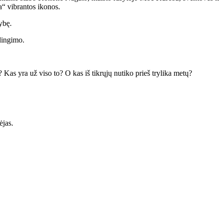
“ vibrantos ikonos.
lybę.
dingimo.
? Kas yra už viso to? O kas iš tikrųjų nutiko prieš trylika metų?
ėjas.