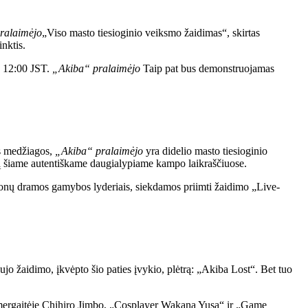
ralaimėjo
„Viso masto tiesioginio veiksmo žaidimas“, skirtas
nktis.
, 12:00 JST.
„Akiba“ pralaimėjo
Taip pat bus demonstruojamas
os medžiagos,
„Akiba“ pralaimėjo
yra didelio masto tiesioginio
esą šiame autentiškame daugialypiame kampo laikraščiuose.
ų dramos gamybos lyderiais, siekdamos priimti žaidimo „Live-
jo žaidimo, įkvėpto šio paties įvykio, plėtrą: „Akiba Lost“. Bet tuo
 mergaitėje Chihiro Jimbo, „Cosplayer Wakana Yusa“ ir „Game