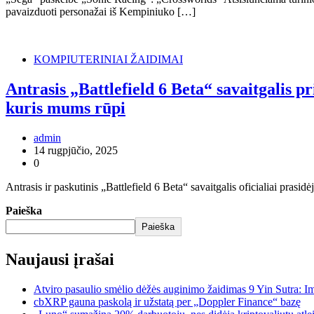
pavaizduoti personažai iš Kempiniuko […]
KOMPIUTERINIAI ŽAIDIMAI
Antrasis „Battlefield 6 Beta“ savaitgalis p
kuris mums rūpi
admin
14 rugpjūčio, 2025
0
Antrasis ir paskutinis „Battlefield 6 Beta“ savaitgalis oficialiai pra
Paieška
Paieška
Naujausi įrašai
Atviro pasaulio smėlio dėžės auginimo žaidimas 9 Yin Sutra: I
cbXRP gauna paskolą ir užstatą per „Doppler Finance“ bazę