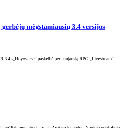
gerbėjų mėgstamiausių 3.4 versijos
a HSR 3.4,-„Hoyoverse“ paskelbė per naujausią RPG „Livestream“.
 vėžliai: mutantų chaosasir Avataro legendos. Naujoje priekaboje