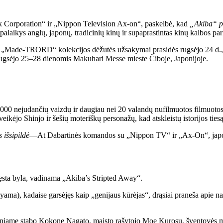
 Corporation“ ir „Nippon Television Ax-on“, paskelbė, kad
„Akiba“ p
laikys anglų, japonų, tradicinių kinų ir supaprastintas kinų kalbos pari
 eilės „Made-TRORD“ kolekcijos dėžutės užsakymai prasidės rugsėjo 24 d.
rugsėjo 25–28 dienomis Makuhari Messe mieste Čiboje, Japonijoje.
000 nejudančių vaizdų ir daugiau nei 20 valandų nufilmuotos filmuot
ikėjo Shinjo ir šešių moteriškų personažų, kad atskleistų istorijos ti
s išsipildė
—At Dabartinės komandos su „Nippon TV“ ir „Ax-On“, japon
ręsta byla, vadinama „Akiba’s Stripted Away“.
a), kadaise garsėjęs kaip „genijaus kūrėjas“, drąsiai praneša apie nau
žeminiame stabo Kokone Nagato, maisto rašytojo Moe Kurosu, šventovės