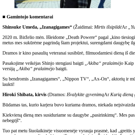
■ Gamintojo komentarai
Shinsuke Umeda, „Izanagigames“
(Žaidimai:
Mirtis išsipildė
Ar
„Yu
2020 m. Birželio mėn. Išleidome „Death Powere“ pagal „kino tiesiogi
metus mes sukūrėme pagrindą šiam projektui, surengdami daugybę ilg
Dramos ir kino pasaulių veteranai susibūrė, filmuodamiesi dieną iš di
Pasakojime veikėjas Shinjo stengiasi baigti
„Akiba“ pralaimėjo
Kaip ž
versiją
„Akiba“ pralaimėjo
baigti.
Su bendromis „Izanagigames“, „Nippon TV“, „Ax-On“, aktorių ir mūsų
laukti!
Hiroki Shibata, kirvis
(Dramos:
Išvalykite gyvenimą
Ar
Kurią dieną
Būdamas tas, kurio karjera buvo kuriama dramos, niekada neįsivaizdav
Kiekvieną dieną mes susiduriame su daugybe „pasirinkimų“. Mes pasir
nebegrįš“.
Tuo pat metu šiuolaikinėje visuomenėje vyrauja prasmė, kad „greitis yra 