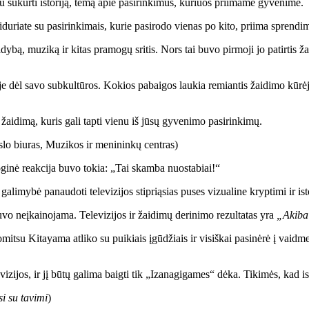
u sukurti istoriją, temą apie pasirinkimus, kuriuos priimame gyvenime.
uriate su pasirinkimais, kurie pasirodo vienas po kito, priima sprendimus
ybą, muziką ir kitas pramogų sritis. Nors tai buvo pirmoji jo patirtis ž
je dėl savo subkultūros. Kokios pabaigos laukia remiantis žaidimo kūrėjo 
i žaidimą, kuris gali tapti vienu iš jūsų gyvenimo pasirinkimų.
rslo biuras, Muzikos ir menininkų centras)
oginė reakcija buvo tokia: „Tai skamba nuostabiai!“
alimybė panaudoti televizijos stipriąsias puses vizualine kryptimi ir isto
o neįkainojama. Televizijos ir žaidimų derinimo rezultatas yra
„Akiba
itsu Kitayama atliko su puikiais įgūdžiais ir visiškai pasinėrė į vaid
evizijos, ir jį būtų galima baigti tik „Izanagigames“ dėka. Tikimės, kad is
i su tavimi
)