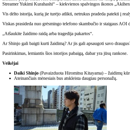
Streamer Yukimi Kurahashi“ – kiekvienos spalvingos ikonos „Akihera
Vis dėlto istorija, kurią jie turėjo atlikti, netrukus pradeda patekti į rea
Viskas prasideda nuo grėsmingo telefono skambučio ir staigaus AOI 
„Atšaukite žaidimo raidą arba tragedija pakartos“.
Ar Shinjo gali baigti kurti žaidimą? Ar jis gali apsaugoti savo draugus
Pasirinkimas, lemiantis šios istorijos pabaigą, dabar yra jūsų rankose.
Veikėjai
Daiki Shinjo
(Pavaizduota Hiromitsu Kitayama) – žaidimų kūr
Ateinančiais mėnesiais bus atskleista daugiau personažų.