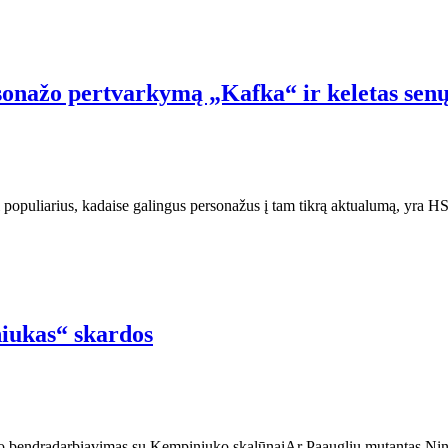
onažo pertvarkymą „Kafka“ ir keletas senų 
ti populiarius, kadaise galingus personažus į tam tikrą aktualumą, yr
iukas“ skardos
o bendradarbiavimas su Kempiniuko skalūnaiAr Paauglių mutantas Ninja