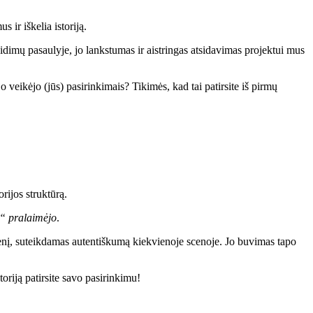
 ir iškelia istoriją.
aidimų pasaulyje, jo lankstumas ir aistringas atsidavimas projektui mus
veikėjo (jūs) pasirinkimais? Tikimės, kad tai patirsite iš pirmų
rijos struktūrą.
“ pralaimėjo
.
menį, suteikdamas autentiškumą kiekvienoje scenoje. Jo buvimas tapo
toriją patirsite savo pasirinkimu!