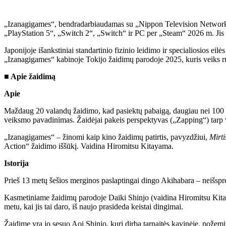
„Izanagigames“, bendradarbiaudamas su „Nippon Television Network
„PlayStation 5“, „Switch 2“, „Switch“ ir PC per „Steam“ 2026 m. Jis pa
Japonijoje išankstiniai standartinio fizinio leidimo ir specialiosios
„Izanagigames“ kabinoje Tokijo žaidimų parodoje 2025, kuris veiks 
■ Apie žaidimą
Apie
Maždaug 20 valandų žaidimo, kad pasiektų pabaigą, daugiau nei 100 
veiksmo pavadinimas. Žaidėjai pakeis perspektyvas („Zapping“) tarp ve
„Izanagigames“ – žinomi kaip kino žaidimų patirtis, pavyzdžiui,
Mirti
Action“ žaidimo iššūkį. Vaidina Hiromitsu Kitayama.
Istorija
Prieš 13 metų šešios merginos paslaptingai dingo Akihabara – neišsp
Kasmetiniame žaidimų parodoje Daiki Shinjo (vaidina Hiromitsu Kitayam
metu, kai jis tai daro, iš naujo prasideda keistai dingimai.
Žaidime yra jo sesuo Aoi Shinjo, kuri dirba tarnaitės kavinėje, po