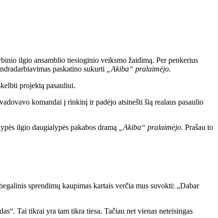
inio ilgio ansamblio tiesioginio veiksmo žaidimą. Per penkerius
endradarbiavimas paskatino sukurti
„Akiba“ pralaimėjo
.
elbti projektą pasauliui.
adovavo komandai į rinkinį ir padėjo atsinešti šią realaus pasaulio
lypės ilgio daugialypės pakabos dramą
„Akiba“ pralaimėjo
. Prašau to
 begalinis sprendimų kaupimas kartais verčia mus suvokti: „Dabar
as“. Tai tikrai yra tam tikra tiesa. Tačiau net vienas neteisingas