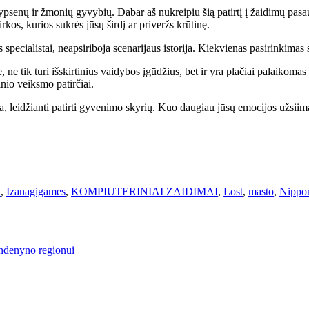
senų ir žmonių gyvybių. Dabar aš nukreipiu šią patirtį į žaidimų pasaulį
irkos, kurios sukrės jūsų širdį ar priveržs krūtinę.
pecialistai, neapsiriboja scenarijaus istorija. Kiekvienas pasirinkimas 
ne tik turi išskirtinius vaidybos įgūdžius, bet ir yra plačiai palaikoma
inio veiksmo patirčiai.
rija, leidžianti patirti gyvenimo skyrių. Kuo daugiau jūsų emocijos užsiim
n
,
Izanagigames
,
KOMPIUTERINIAI ZAIDIMAI
,
Lost
,
masto
,
Nippo
andenyno regionui