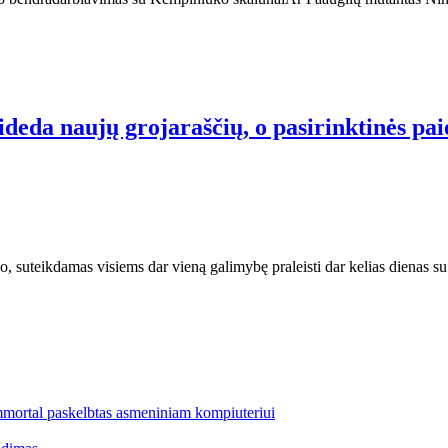
rideda naujų grojaraščių, o pasirinktinės pai
sidėjo, suteikdamas visiems dar vieną galimybę praleisti dar kelias dien
mmortal paskelbtas asmeniniam kompiuteriui