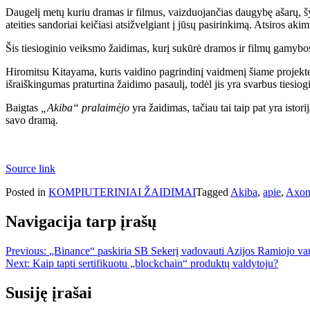
Daugelį metų kuriu dramas ir filmus, vaizduojančias daugybę ašarų, šyp
ateities sandoriai keičiasi atsižvelgiant į jūsų pasirinkimą. Atsiros akim
Šis tiesioginio veiksmo žaidimas, kurį sukūrė dramos ir filmų gamybos s
Hiromitsu Kitayama, kuris vaidino pagrindinį vaidmenį šiame projekte, 
išraiškingumas praturtina žaidimo pasaulį, todėl jis yra svarbus tiesiog
Baigtas
„Akiba“ pralaimėjo
yra žaidimas, tačiau tai taip pat yra isto
savo dramą.
Source link
Posted in
KOMPIUTERINIAI ŽAIDIMAI
Tagged
Akiba
,
apie
,
Axo
Navigacija tarp įrašų
Previous:
„Binance“ paskiria SB Sekerį vadovauti Azijos Ramiojo v
Next:
Kaip tapti sertifikuotu „blockchain“ produktų valdytoju?
Susiję įrašai