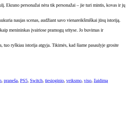
. Ekrano personažai nėra tik personažai – jie turi mintis, kovas ir jų
sukuria naujas scenas, audžiant savo vienareikšmiškai jūsų istoriją.
s kaip menininkas įvairiose pramogų srityse. Jo buvimas ir
a, tuo ryškiau istorija atgyja. Tikimės, kad šiame pasaulyje grosite
n
,
praneša
,
PS5
,
Switch
,
tiesioginio
,
veiksmo
,
viso
,
žaidimą