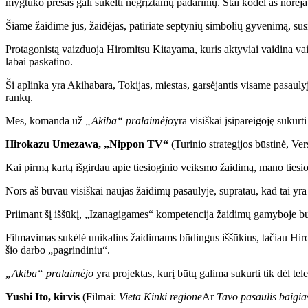
mygtuko presas gali sukelti negrįžtamų padarinių. Štai kodėl aš norėja
Šiame žaidime jūs, žaidėjas, patiriate septynių simbolių gyvenimą, susid
Protagonistą vaizduoja Hiromitsu Kitayama, kuris aktyviai vaidina vaid
labai paskatino.
Ši aplinka yra Akihabara, Tokijas, miestas, garsėjantis visame pasauly
rankų.
Mes, komanda už
„Akiba“ pralaimėjo
yra visiškai įsipareigoję sukurt
Hirokazu Umezawa, „Nippon TV“
(Turinio strategijos būstinė, Ve
Kai pirmą kartą išgirdau apie tiesioginio veiksmo žaidimą, mano tiesi
Nors aš buvau visiškai naujas žaidimų pasaulyje, supratau, kad tai yra g
Priimant šį iššūkį, „Izanagigames“ kompetencija žaidimų gamyboje buv
Filmavimas sukėlė unikalius žaidimams būdingus iššūkius, tačiau Hirom
šio darbo „pagrindiniu“.
„Akiba“ pralaimėjo
yra projektas, kurį būtų galima sukurti tik dėl tel
Yushi Ito, kirvis
(Filmai:
Vieta Kinki regione
Ar
Tavo pasaulis baigias