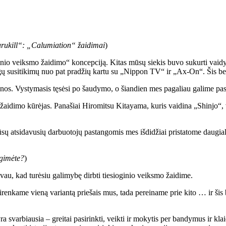
rukill“: „Calumiation“ žaidimai
)
nio veiksmo žaidimo“ koncepciją. Kitas mūsų siekis buvo sukurti vaidyb
ų susitikimų nuo pat pradžių kartu su „Nippon TV“ ir „Ax-On“. Šis b
enos. Vystymasis tęsėsi po šaudymo, o šiandien mes pagaliau galime pask
aidimo kūrėjas. Panašiai Hiromitsu Kitayama, kuris vaidina „Shinjo“, v
 atsidavusių darbuotojų pastangomis mes išdidžiai pristatome daugia
 gimėte?
)
au, kad turėsiu galimybę dirbti tiesioginio veiksmo žaidime.
enkame vieną variantą priešais mus, tada pereiname prie kito … ir šis
svarbiausia – greitai pasirinkti, veikti ir mokytis per bandymus ir klaid