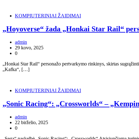
KOMPIUTERINIAI ŽAIDIMAI
„Hoyoverse“ žada „Honkai Star Rail“ pers
admin
29 kovo, 2025
0
„Honkai Star Rail“ personažo pertvarkymo rinkinys, skirtas sugrąžin
„Kafka“, […]
KOMPIUTERINIAI ŽAIDIMAI
„Sonic Racing“: „Crossworlds“ – „Kempin
admin
22 birželio, 2025
0
„Sega“ paskelbė „Sonic Racing“: „Crossworlds“ Atsisiunčiama turini