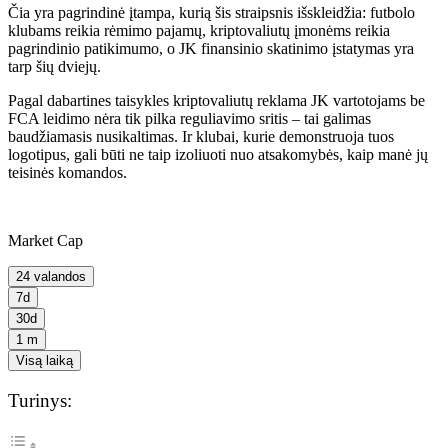
Čia yra pagrindinė įtampa, kurią šis straipsnis išskleidžia: futbolo
klubams reikia rėmimo pajamų, kriptovaliutų įmonėms reikia
pagrindinio patikimumo, o JK finansinio skatinimo įstatymas yra
tarp šių dviejų.
Pagal dabartines taisykles kriptovaliutų reklama JK vartotojams be
FCA leidimo nėra tik pilka reguliavimo sritis – tai galimas
baudžiamasis nusikaltimas. Ir klubai, kurie demonstruoja tuos
logotipus, gali būti ne taip izoliuoti nuo atsakomybės, kaip manė jų
teisinės komandos.
Market Cap
24 valandos
7d
30d
1 m
Visą laiką
Turinys: