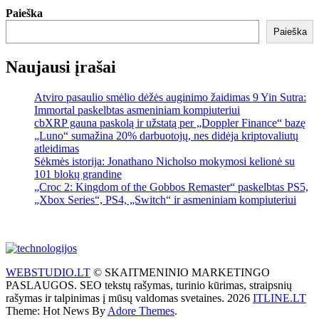
Paieška
Paieška
Naujausi įrašai
Atviro pasaulio smėlio dėžės auginimo žaidimas 9 Yin Sutra:
Immortal paskelbtas asmeniniam kompiuteriui
cbXRP gauna paskolą ir užstatą per „Doppler Finance“ bazę
„Luno“ sumažina 20% darbuotojų, nes didėja kriptovaliutų
atleidimas
Sėkmės istorija: Jonathano Nicholso mokymosi kelionė su
101 blokų grandine
„Croc 2: Kingdom of the Gobbos Remaster“ paskelbtas PS5,
„Xbox Series“, PS4, „Switch“ ir asmeniniam kompiuteriui
WEBSTUDIO.LT
© SKAITMENINIO MARKETINGO
PASLAUGOS. SEO tekstų rašymas, turinio kūrimas, straipsnių
rašymas ir talpinimas į mūsų valdomas svetaines. 2026
ITLINE.LT
Theme: Hot News By
Adore Themes
.