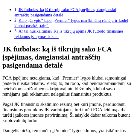
JK futbolas: ką iš tikrųjų sako FCA įspėjimas, daugiausiai
antraščių pasigendama detalė
Kaip „Crypto“ tapo „Premier“ lygos marškinėlių rėmėju ir kodėl
klubai pasakė „taip“.
Ar tai nusikaltimas? Ką iš tikrųjų apima JK futbolo finansinės
reklamos įstatymas ir kam
JK futbolas: ką iš tikrųjų sako FCA
įspėjimas, daugiausiai antraščių
pasigendama detalė
FCA įspėjime neteigiama, kad „Premier“ lygos klubai sąmoningai
padeda nusikaltėliams. Vietoj to, tai rodo, kad bendradarbiaudami su
neteisėtomis ofšorinėmis kriptovaliutų biržomis, klubai savo
rėmėjams gali reklamuoti nelegalius finansinius produktus.
Pagal JK finansinio skatinimo režimą bet kuri įmonė, parduodanti
finansinius produktus JK vartotojams, turi turėti FCA leidimą arba
turėti įgaliotos įmonės patvirtinimą. Ši taisyklė dabar taikoma būtent
kriptovaliutų turtui.
Daugelis biržų, remiančių „Premier“ lygos klubus, yra įsikūrusios