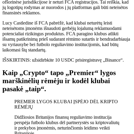
ofšorinėse jurisdikcijose ir neturi FCA registracijos. Tai reiškia, kad
jų logotipų rodymas ar nuorodos į jų platformas gali būti neteisėtos
finansinės reklamos.
Lucy Castledine iš FCA pabrėžė, kad klubai neturėtų leisti
neteisėtoms įmonėms išnaudoti gerbėjų lojalumą reklamuodami
potencialiai rizikingus produktus. FCA paragino klubus atlikti
išsamų patikrinimą prieš sudarant rėmimo sutartis ir bendradarbiauja
su vyriausybe bei futbolo reguliavimo institucijomis, kad būtų
laikomasi šių standartų.
IŠSKIRTINIS: užsidirbkite 10 USDC prisiregistravę „Binance“.
Kaip „Crypto“ tapo „Premier“ lygos
marškinėlių rėmėju ir kodėl klubai
pasakė „taip“.
PREMIER LYGOS KLUBAI ĮSPĖJO DĖL KRIPTO
RĖMĖJŲ
Didžiosios Britanijos finansų reguliavimo institucija
perspėja futbolo klubus dėl partnerystės su kriptovaliutų
ir prekybos įmonėmis, neturinčiomis leidimo veikti
Britanijoje.