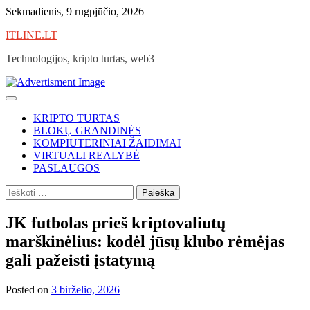
Skip
Sekmadienis, 9 rugpjūčio, 2026
to
ITLINE.LT
content
Technologijos, kripto turtas, web3
KRIPTO TURTAS
BLOKŲ GRANDINĖS
KOMPIUTERINIAI ŽAIDIMAI
VIRTUALI REALYBĖ
PASLAUGOS
Ieškoti:
JK futbolas prieš kriptovaliutų
marškinėlius: kodėl jūsų klubo rėmėjas
gali pažeisti įstatymą
Posted on
3 birželio, 2026