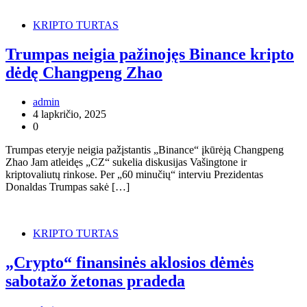
KRIPTO TURTAS
Trumpas neigia pažinojęs Binance kripto
dėdę Changpeng Zhao
admin
4 lapkričio, 2025
0
Trumpas eteryje neigia pažįstantis „Binance“ įkūrėją Changpeng
Zhao Jam atleidęs „CZ“ sukelia diskusijas Vašingtone ir
kriptovaliutų rinkose. Per „60 minučių“ interviu Prezidentas
Donaldas Trumpas sakė […]
KRIPTO TURTAS
„Crypto“ finansinės aklosios dėmės
sabotažo žetonas pradeda