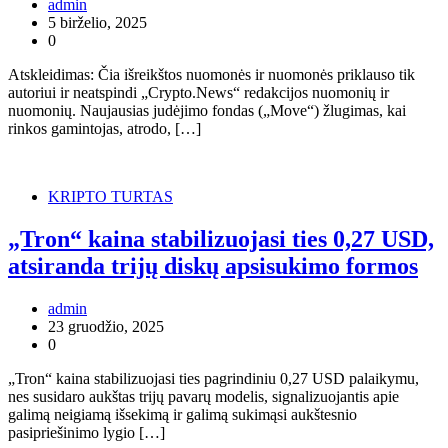
admin
5 birželio, 2025
0
Atskleidimas: Čia išreikštos nuomonės ir nuomonės priklauso tik
autoriui ir neatspindi „Crypto.News“ redakcijos nuomonių ir
nuomonių. Naujausias judėjimo fondas („Move“) žlugimas, kai
rinkos gamintojas, atrodo, […]
KRIPTO TURTAS
„Tron“ kaina stabilizuojasi ties 0,27 USD,
atsiranda trijų diskų apsisukimo formos
admin
23 gruodžio, 2025
0
„Tron“ kaina stabilizuojasi ties pagrindiniu 0,27 USD palaikymu,
nes susidaro aukštas trijų pavarų modelis, signalizuojantis apie
galimą neigiamą išsekimą ir galimą sukimąsi aukštesnio
pasipriešinimo lygio […]