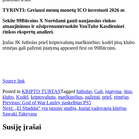
TYRINTI: Geriausi memų monetų ICO investuoti 2026 m
Sekite 99Bitcoins
X
Norėdami gauti naujausius rinkos
atnaujinimus ir užsiprenumeruokite
YouTube
Kasdieninei
rinkos ekspertų analizei.
Įrašas JK futbolas prieš kriptovaliutų marškinėlius: kodėl jūsų klubo
rėmėjas gali pažeisti įstatymą appeared first on 99Bitcoins.
Source link
Posted in
KRIPTO TURTAS
Tagged
futbolas
,
Gali
,
įstatymą
,
jūsų
,
klubo
,
Kodėl
,
kriptovaliutų
,
marškinėlius
,
pažeisti
,
prieš
,
rėmėjas
Navigacija
Previous:
God of War Laufey paskelbtas PS5
Next:
„El Shaddai“ yra japonų studija, kuriai vadovauja kūrėjas
tarp
Sawaki Takeyasu
įrašų
Susiję įrašai