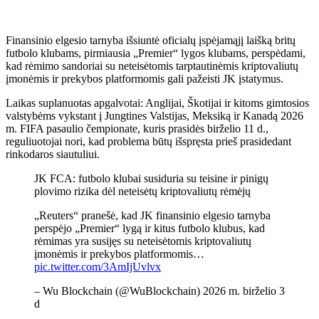
Finansinio elgesio tarnyba išsiuntė oficialų įspėjamąjį laišką britų
futbolo klubams, pirmiausia „Premier“ lygos klubams, perspėdami,
kad rėmimo sandoriai su neteisėtomis tarptautinėmis kriptovaliutų
įmonėmis ir prekybos platformomis gali pažeisti JK įstatymus.
Laikas suplanuotas apgalvotai: Anglijai, Škotijai ir kitoms gimtosios
valstybėms vykstant į Jungtines Valstijas, Meksiką ir Kanadą 2026
m. FIFA pasaulio čempionate, kuris prasidės birželio 11 d.,
reguliuotojai nori, kad problema būtų išspręsta prieš prasidedant
rinkodaros siautuliui.
JK FCA: futbolo klubai susiduria su teisine ir pinigų
plovimo rizika dėl neteisėtų kriptovaliutų rėmėjų
„Reuters“ pranešė, kad JK finansinio elgesio tarnyba
perspėjo „Premier“ lygą ir kitus futbolo klubus, kad
rėmimas yra susijęs su neteisėtomis kriptovaliutų
įmonėmis ir prekybos platformomis…
pic.twitter.com/3AmIjUvlvx
– Wu Blockchain (@WuBlockchain) 2026 m. birželio 3
d