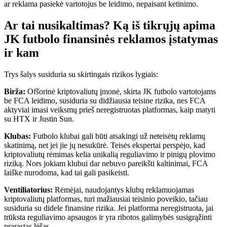
ar reklama pasiekė vartotojus be leidimo, nepaisant ketinimo.
Ar tai nusikaltimas? Ką iš tikrųjų apima
JK futbolo finansinės reklamos įstatymas
ir kam
Trys šalys susiduria su skirtingais rizikos lygiais:
Birža:
Ofšorinė kriptovaliutų įmonė, skirta JK futbolo vartotojams
be FCA leidimo, susiduria su didžiausia teisine rizika, nes FCA
aktyviai imasi veiksmų prieš neregistruotas platformas, kaip matyti
su HTX ir Justin Sun.
Klubas:
Futbolo klubai gali būti atsakingi už neteisėtų reklamų
skatinimą, net jei jie jų nesukūrė. Teisės ekspertai perspėjo, kad
kriptovaliutų rėmimas kelia unikalią reguliavimo ir pinigų plovimo
riziką. Nors jokiam klubui dar nebuvo pareikšti kaltinimai, FCA
laiške nurodoma, kad tai gali pasikeisti.
Ventiliatorius:
Rėmėjai, naudojantys klubų reklamuojamas
kriptovaliutų platformas, turi mažiausiai teisinio poveikio, tačiau
susiduria su didele finansine rizika. Jei platforma neregistruota, jai
trūksta reguliavimo apsaugos ir yra ribotos galimybės susigrąžinti
prarastas lėšas.