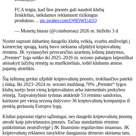
FCA teigia, kad šios įmonės gali naudoti klubų
ženklelius, siekdamos reklamuoti rizikingus
produktus…
pic.twitter.com/Oj9l5WU41Q
— Monetų biuras (@coinbureau) 2026 m. birželio 3 d
Norint suprasti dabartinę daugelio klubų veiklą, svarbu atsižvelgti į
komercinę spragą, kurią buvo siekiama užpildyti kriptovaliutų
rėmimu. JK vyriausybei persvarsčius azartinių lošimų įstatymus,
„Premier“ lyga sutiko iki 2025–2026 m. sezono pabaigos laipsniškai
atsisakyti lažybų rėmėjų su marškinėliais, todėl klubams atsiras
pajamų atotrūkis.
Šią tuštumą greitai užpildė kriptovaliutų įmonės, trokštančios patekti
į rinką. Iki 2023–2024 m. sezono maždaug 70% „Premier“ lygos
klubų turėjo bent vieną kriptovaliutos arba internetinės prekybos
rėmėją. Tarpvalstybinis tyrimas atskleidė 53 rėmimo sandorius,
kuriuose per vieną sezoną dalyvavo 36 kriptovaliutų kompanijos iš
penkių geriausių Europos lygų.
Klubai paprastai elgėsi sąžiningai, nes daugelis kriptovaliutų įmonių
atrodė kaip įsitvirtinusios įmonės. Tačiau standartinis rėmimo
patikrinimas neatsižvelgė į JK finansinio reguliavimo niuansus. JK
kriptovaliutų reklamos taisyklėse daugiausia dėmesio skiriama tam,