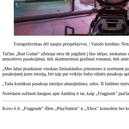
Fotografavimas dėl naujos perspektyvos. |
Vaizdo kreditas:
Net
Tačiau „Bad Guitar“ užmojai nėra tik įsigilinti į šias idėjas, mokamas u
atmosferos pasakojimai, tiek skaitmeniniai grafiniai romanai, tiek anim
„Mes labai įtraukiame visokias žiniasklaidos priemones ir norėtume pan
pasakojantį jums istoriją, bet taip pat veikėjo balso eilutės pasakoja apie
„Tada komiksai pasakoja istorijos atnaujinimus, odos. Iš žaidimo turė
Norėdami sužinoti daugiau apie žaidimą ir tai, kaip „Fragpunk“ jaučias
Kovo 6 d. „Fragpunk“ išleis „PlayStation“ ir „Xbox“ konsolėse bei k