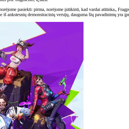
ome pasiekti: pirma, norėjome įsitikinti, kad vardai atitinka„ Fragpunk 
te iš ankstesnių demonstracinių versijų, dauguma šių pavadinimų yra įp