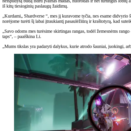
neišpildytą būdą ištirti įvairias madas, nuorodas ir net turtingus lobi
iš kitų tiesioginių paslaugų žaidimų.
„Kurdami„ Shardverse “, mes jį kuravome tyčia, nes esame didvyrio ša
norėjome turėti šį labai įtraukiantį pasaulėžiūrą ir kraštotyrą, kad sute
„Savo odoms mes turėsime skirtingas rangas, todėl žemesnėms rango o
taps“, – paaiškina Li.
„Mums tikslas yra padaryti dalykus, kurie atrodo šauniai, juokingi, arba 