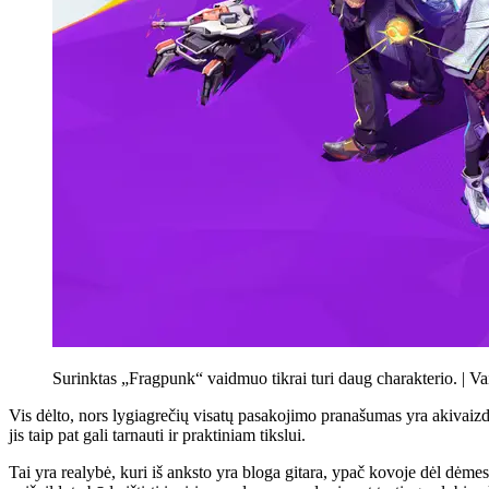
Surinktas „Fragpunk“ vaidmuo tikrai turi daug charakterio. |
Va
Vis dėlto, nors lygiagrečių visatų pasakojimo pranašumas yra akivaizd
jis taip pat gali tarnauti ir praktiniam tikslui.
Tai yra realybė, kuri iš anksto yra bloga gitara, ypač kovoje dėl dėme