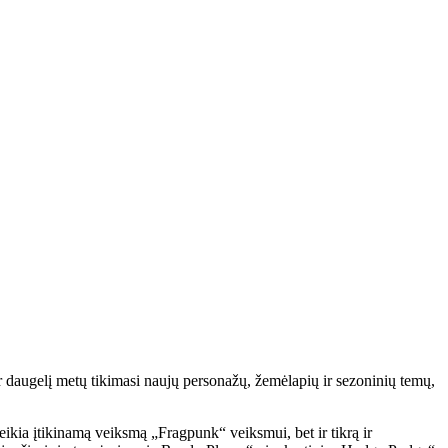
er daugelį metų tikimasi naujų personažų, žemėlapių ir sezoninių temų,
eikia įtikinamą veiksmą „Fragpunk“ veiksmui, bet ir tikrą ir