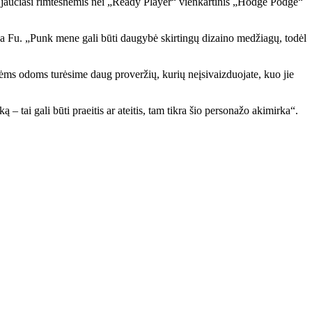
 dar jaučiasi rimtesnėmis nei „Ready Player“ vienkartinis „Hodge Podge“
na Fu. „Punk mene gali būti daugybė skirtingų dizaino medžiagų, todėl
ėms odoms turėsime daug proveržių, kurių neįsivaizduojate, kuo jie
 – tai gali būti praeitis ar ateitis, tam tikra šio personažo akimirka“.