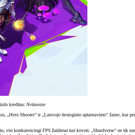
izdo kreditas:
Netasease
us, ​​„Hero Shooter“ ir „Laisvojo tiesioginio aptarnavimo“ žanre, kur p
sio, visi konkurencingi FPS žaidimai turi kovoti. „Shardverse“ ne tik sut