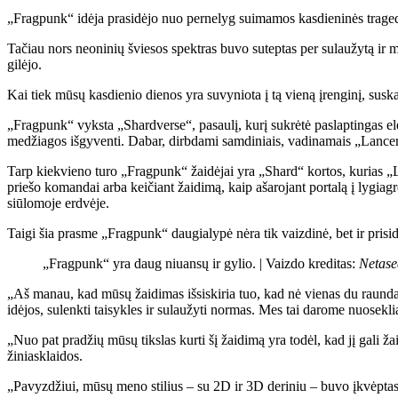
„Fragpunk“ idėja prasidėjo nuo pernelyg suimamos kasdieninės tragedij
Tačiau nors neoninių šviesos spektras buvo suteptas per sulaužytą ir 
gilėjo.
Kai tiek mūsų kasdienio dienos yra suvyniota į tą vieną įrenginį, suskai
„Fragpunk“ vyksta „Shardverse“, pasaulį, kurį sukrėtė paslaptingas e
medžiagos išgyventi. Dabar, dirbdami samdiniais, vadinamais „Lancers“, j
Tarp kiekvieno turo „Fragpunk“ žaidėjai yra „Shard“ kortos, kurias „La
priešo komandai arba keičiant žaidimą, kaip ašarojant portalą į lygiag
siūlomoje erdvėje.
Taigi šia prasme „Fragpunk“ daugialypė nėra tik vaizdinė, bet ir prisi
„Fragpunk“ yra daug niuansų ir gylio. |
Vaizdo kreditas:
Netase
„Aš manau, kad mūsų žaidimas išsiskiria tuo, kad nė vienas du raund
idėjos, sulenkti taisykles ir sulaužyti normas. Mes tai darome nuosekl
„Nuo pat pradžių mūsų tikslas kurti šį žaidimą yra todėl, kad jį gali ž
žiniasklaidos.
„Pavyzdžiui, mūsų meno stilius – su 2D ir 3D deriniu – buvo įkvėptas