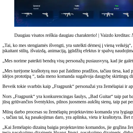
Daugiau visatos reiškia daugiau charakterio! |
Vaizdo kreditas:
„Tai, ko mes stengiamės išvengti, yra sutelkti dėmesį į vieną veikėją“
įskaitant stilių, išvaizdą, animaciją, įgūdžių efektus ir spalvų naudojim
„Mes norime pateikti bendrą visų personažų pusiausvyrą, kad jie galėtų
„Mes turėjome kraštotyrą nuo pat žaidimo pradžios, tačiau tiesa, kad 
idėjos prototipą “, tada meno komanda sugalvoja daugybę skirtingų diz
Beveik tokie svarbūs kaip „Fragpunk“ personažai yra žemėlapiai ir apl
Nors „Fragpunk“ yra konkurencingas šaulys, „Bad Guitar“ taip pat bandė
jūsų griūvančios šventyklos, pilnos juosmens aukštų sienų, taip pat perš
Mūsų darbo procesas su žemėlapių projektavimo komanda yra lygiagreči
-, tačiau tai, ką pasakojimas daro, yra aplinka, vieta ir kraštotyra. B
„Kai žemėlapio dizainą baigia projektavimo komandos, jie grąžina žemėl
tęsia pasakojimo dizaineris Huang Jingsi, pasakojimo dizaineris, dirban