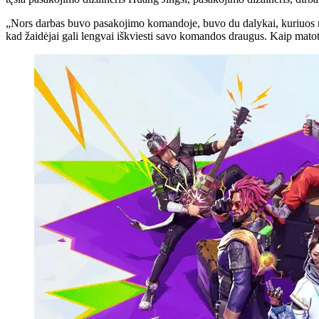
„Nors darbas buvo pasakojimo komandoje, buvo du dalykai, kuriuos norėj
kad žaidėjai gali lengvai iškviesti savo komandos draugus. Kaip mato