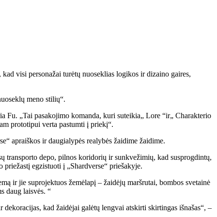
kad visi personažai turėtų nuoseklias logikos ir dizaino gaires,
nuoseklų meno stilių“.
ria Fu. „Tai pasakojimo komanda, kuri suteikia„ Lore “ir„ Charakterio
 prototipui verta pastumti į priekį“.
se“ apraiškos ir daugialypės realybės žaidime žaidime.
sų transporto depo, pilnos koridorių ir sunkvežimių, kad susprogdintų,
o priežastį egzistuoti į „Shardverse“ priešakyje.
mą ir jie suprojektuos žemėlapį – žaidėjų maršrutai, bombos svetainė
ms daug laisvės. “
ekoracijas, kad žaidėjai galėtų lengvai atskirti skirtingas išnašas“, –