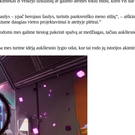
ų akimirkas iš veikėjo užkulisių ar galimo ateities tokiu būdu, kuris vis
ulys – ypač herojaus šaulys, turintis pankreniško meno stilių“, – aiški
iktume daugiau vietos projektavimui ir ateityje plėtrai.“
doms mes galime tiesiog pakeisti spalvą ar medžiagas, tačiau aukštesn
mes turime idėją aukštesnio lygio odai, kur tai rodo jų istorijos akimirką