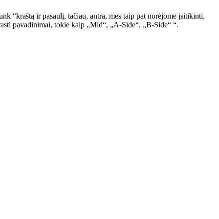
“kraštą ir pasaulį, tačiau, antra, mes taip pat norėjome įsitikinti,
rasti pavadinimai, tokie kaip „Mid“, „A-Side“, „B-Side“ “.