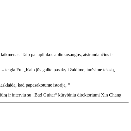
as laikmenas. Taip pat aplinkos aplinkosaugos, atsirandančios ir
 teigia Fu. „Kaip jūs galite pasakyti žaidime, turėsime tekstą,
asklaidą, kad papasakotume istoriją. “
ržiūrą ir interviu su „Bad Guitar“ kūrybiniu direktoriumi Xin Chang.