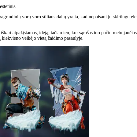
stetinis.
š pagrindinių vorų voro stiliaus dalių yra ta, kad nepaisant jų skirtingų 
škart atpažįstamas, idėją, tačiau ten, kur sąrašas tuo pačiu metu jaučias
į kiekvieno veikėjo vietą žaidimo pasaulyje.