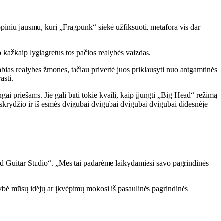
opiniu jausmu, kurį „Fragpunk“ siekė užfiksuoti, metafora vis dar
to kažkaip lygiagretus tos pačios realybės vaizdas.
ias realybės žmones, tačiau privertė juos priklausyti nuo antgamtinės
asti.
ai priešams. Jie gali būti tokie kvaili, kaip įjungti „Big Head“ režimą
p skrydžio ir iš esmės dvigubai dvigubai dvigubai dvigubai didesnėje
ad Guitar Studio“. „Mes tai padarėme laikydamiesi savo pagrindinės
daugybė mūsų idėjų ar įkvėpimų mokosi iš pasaulinės pagrindinės