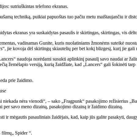
os: sutriuškintas telefono ekranas.
mušamą techniką, puikiai papuoštas tuo pačiu metu maištaujančiu ir dist
dytas ekranas yra suskaidytas pasaulis ir skirtingas, skirtingas, vis dėl
lementas, vadinamas Gunite, kuris nuolatiniams žmonėms suteikė nuostab
ie kovoja dėl skirtingų skiautelių per bet kokį blizgesį, kurį jie gali r
ncers“ naudoja norėdami susukti aplinkinį pasaulį savo naudai ar žaling
rečią žemėlapio versiją, kurią žaidžiate, kad „Lancers“ gali šokinėti tar
deda prie žaidimo.
ase
ai niekada nėra vienodi“, – sako „Fragpunk“ pasakojimo režisierius „B
iai per savo meno dizainą, pasakojimo dizainą ir žaidimo dizainą.
aisti ir mėgautis pasauliniais žaidėjais, kad, kaip jūs galite pasakyti, 
 filmų„ Spider “.