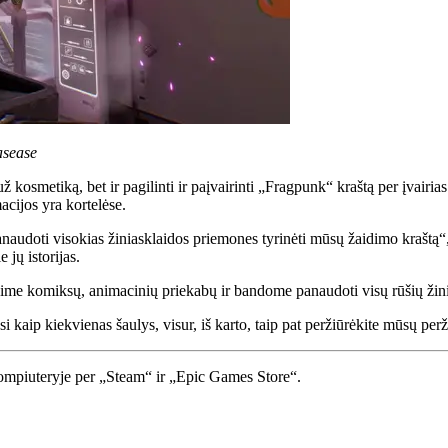
asease
ž kosmetiką, bet ir pagilinti ir paįvairinti „Fragpunk“ kraštą per įvairi
acijos yra kortelėse.
audoti visokias žiniasklaidos priemones tyrinėti mūsų žaidimo kraštą“, –
 jų istorijas.
sime komiksų, animacinių priekabų ir bandome panaudoti visų rūšių žini
i kaip kiekvienas šaulys, visur, iš karto, taip pat peržiūrėkite mūsų pe
ompiuteryje per „Steam“ ir „Epic Games Store“.