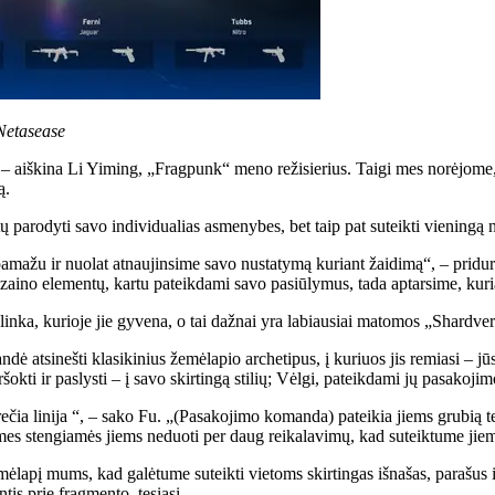
Netasease
, – aiškina Li Yiming, „Fragpunk“ meno režisierius. Taigi mes norėjome, 
ą.
 parodyti savo individualias asmenybes, bet taip pat suteikti vieningą 
pamažu ir nuolat atnaujinsime savo nustatymą kuriant žaidimą“, – pridu
aino elementų, kartu pateikdami savo pasiūlymus, tada aptarsime, kuriam
inka, kurioje jie gyvena, o tai dažnai yra labiausiai matomos „Shardver
 atsinešti klasikinius žemėlapio archetipus, į kuriuos jis remiasi – jū
okti ir paslysti – į savo skirtingą stilių; Vėlgi, pateikdami jų pasakojim
a linija “, – sako Fu. „(Pasakojimo komanda) pateikia jiems grubią te
et mes stengiamės jiems neduoti per daug reikalavimų, kad suteiktume jie
apį mums, kad galėtume suteikti vietoms skirtingas išnašas, parašus ir d
tis prie fragmento, tęsiasi.