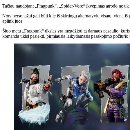
Tačiau naudojant „Fragpunk“, „Spider-Vore“ įkvėpimas atrodo ne tik e
Nors personažai gali būti kilę iš skirtingų alternatyvių visatų, viena i
aplink juos.
Šiuo metu „Fragpunk“ tikslas yra mėgdžioti tą darnaus pasaulio, kuris i
komanda tikisi pasiekti, pirmiausia laikydamasis pasakojimo požiūrio 