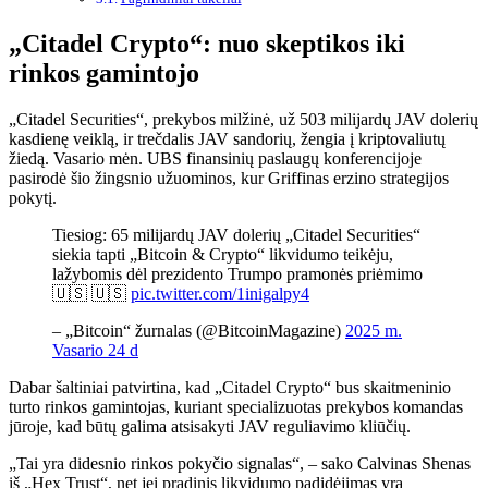
„Citadel Crypto“: nuo skeptikos iki
rinkos gamintojo
„Citadel Securities“, prekybos milžinė, už 503 milijardų JAV dolerių
kasdienę veiklą, ir trečdalis JAV sandorių, žengia į kriptovaliutų
žiedą. Vasario mėn. UBS finansinių paslaugų konferencijoje
pasirodė šio žingsnio užuominos, kur Griffinas erzino strategijos
pokytį.
Tiesiog: 65 milijardų JAV dolerių „Citadel Securities“
siekia tapti „Bitcoin & Crypto“ likvidumo teikėju,
lažybomis dėl prezidento Trumpo pramonės priėmimo
🇺🇸 🇺🇸
pic.twitter.com/1inigalpy4
– „Bitcoin“ žurnalas (@BitcoinMagazine)
2025 m.
Vasario 24 d
Dabar šaltiniai patvirtina, kad „Citadel Crypto“ bus skaitmeninio
turto rinkos gamintojas, kuriant specializuotas prekybos komandas
jūroje, kad būtų galima atsisakyti JAV reguliavimo kliūčių.
„Tai yra didesnio rinkos pokyčio signalas“, – sako Calvinas Shenas
iš „Hex Trust“, net jei pradinis likvidumo padidėjimas yra