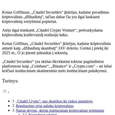
Kenas Griffinsas, „Citadel Securities“ įkūrėjas, kadaise pavadintas
kriptovaliuta „džihadistų“, tačiau dabar čia yra ilgai laukiami
kriptovaliutų vertybiniai popieriai.
Atėjo ilgai trunkanti „Citadel Crypto Venture“, pertvarkydama
kriptovaliutų kraštovaizdį realiuoju laiku.
Kenas Griffinas, „Citadel Securities“ įkūrėjas, kadaise kriptovaliuta
atmetė kaip „džihadistų skambutį“ JAV doleriu. Greitai į priekį iki
2025 m., O jo įmonė įsitraukia į sektorių.
„Citadel Securities“ yra skirtas likvidumui tokiose pagrindinėse
platformose kaip „Coinbase“, „Binance“ ir „Crypto.com“ – tai labai
keičiasi instituciniam skaitmeninio turto instituciniam palaikymui.
Turinys:
„Citadel Crypto“: nuo skeptikos iki rinkos gamintojo
Reguliavimo vėjai palaiko kriptovaliutą
Naujas skyrius, skirtas instituciniam kriptovaliutų priėmimui
Pagrindiniai takeliai