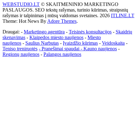
WEBSTUDIO.LT
© SKAITMENINIO MARKETINGO
PASLAUGOS. SEO tekstų rašymas, turinio kūrimas, straipsnių
rašymas ir talpinimas į mūsų valdomas svetaines. 2026
ITLINE.LT
Theme: Hot News By
Adore Themes
.
Draugai: -
Marketingo agentūra
-
Teisinės konsultacijos
-
Skaidrių
skenavimas
-
Klaipedos miesto naujienos
-
Miesto
naujienos
-
Saulius Narbutas
-
Įvaizdžio kūrimas
-
Veidoskaita
-
Teniso treniruotės
- Pranešimai spaudai -
Kauno naujienos
-
Regionų naujienos
-
Palangos naujienos