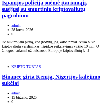
Ispanijos policija suėmė įtariamąjį,
susijusį su smurtiniu kriptovaliutų
pagrobimu
admin
28 kovo, 2026
0
Jie nukirto jam pirštą, kad įrodytų, jog kalba rimtai. Auka buvo
kriptovaliutų verslininkas. Išpirkos reikalavimas viršijo 10 mln. O
žmogus, tariamai už baisiausio Europoje kriptovaliutų […]
KRIPTO TURTAS
Binance giria Keniją, Nigerijos kalėjimo
sukčiai
admin
15 birželio, 2025
0