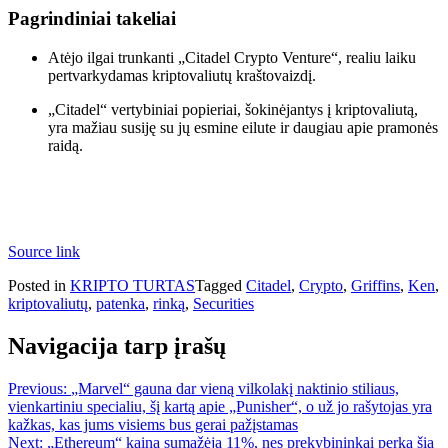
Pagrindiniai takeliai
Atėjo ilgai trunkanti „Citadel Crypto Venture“, realiu laiku
pertvarkydamas kriptovaliutų kraštovaizdį.
„Citadel“ vertybiniai popieriai, šokinėjantys į kriptovaliutą,
yra mažiau susiję su jų esmine eilute ir daugiau apie pramonės
raidą.
Source link
Posted in
KRIPTO TURTAS
Tagged
Citadel
,
Crypto
,
Griffins
,
Ken
,
kriptovaliutų
,
patenka
,
rinką
,
Securities
Navigacija tarp įrašų
Previous:
„Marvel“ gauna dar vieną vilkolakį naktinio stiliaus,
vienkartiniu specialiu, šį kartą apie „Punisher“, o už jo rašytojas yra
kažkas, kas jums visiems bus gerai pažįstamas
Next:
„Ethereum“ kaina sumažėja 11%, nes prekybininkai perka šią