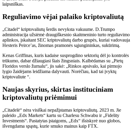
laipsniškas.
Reguliavimo vėjai palaiko kriptovaliutą
„Citadel“ kriptovaliutų šerdis nevyksta vakuume. D.Trumpo
administracija užsiėmė draugiškesnio skaitmeninio turto reguliavimo
aplinkos, įskaitant SEC kriptovaliutų darbo grupės, kuriai vadovauja
Hesteris Peirce’as, žinomas pramonės sąjungininkas, sukūrimą.
Kenas Griffinas, kuris kadaise susprogdino sektorių dėl jo kontrolės
trūkumo, dabar džiaugiasi šiais žingsniais. Kalbėdamas su „Pietų
Floridos verslo žurnalu“, jis sakė: „Rinkos apsivalo, kai pirmojo
lygio žaidėjams leidžiama dalyvauti. Norėčiau, kad tai įvyktų
kriptovaliute “.
Naujas skyrius, skirtas instituciniam
kriptovaliutų priėmimui
„Citadelė“ nėra visiškai nepažįstamas kriptovaliutų. 2023 m. Jie
paleido „Edx Markets“ kartu su Charlesu Schwabu ir „Fidelity
Investments“. Pastatytas įstaigoms, „Edx“ išsiskyrė nuo globos,
išvengdama spąstų, kurie smuko mainus kaip FTX.