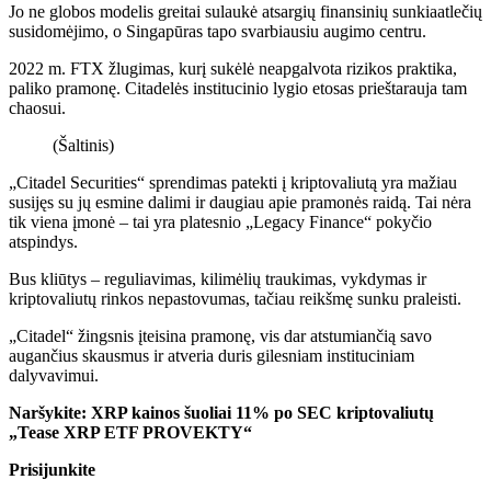
Jo ne globos modelis greitai sulaukė atsargių finansinių sunkiaatlečių
susidomėjimo, o Singapūras tapo svarbiausiu augimo centru.
2022 m. FTX žlugimas, kurį sukėlė neapgalvota rizikos praktika,
paliko pramonę. Citadelės institucinio lygio etosas prieštarauja tam
chaosui.
(Šaltinis)
„Citadel Securities“ sprendimas patekti į kriptovaliutą yra mažiau
susijęs su jų esmine dalimi ir daugiau apie pramonės raidą. Tai nėra
tik viena įmonė – tai yra platesnio „Legacy Finance“ pokyčio
atspindys.
Bus kliūtys – reguliavimas, kilimėlių traukimas, vykdymas ir
kriptovaliutų rinkos nepastovumas, tačiau reikšmę sunku praleisti.
„Citadel“ žingsnis įteisina pramonę, vis dar atstumiančią savo
augančius skausmus ir atveria duris gilesniam instituciniam
dalyvavimui.
Naršykite: XRP kainos šuoliai 11% po SEC kriptovaliutų
„Tease XRP ETF PROVEKTY“
Prisijunkite