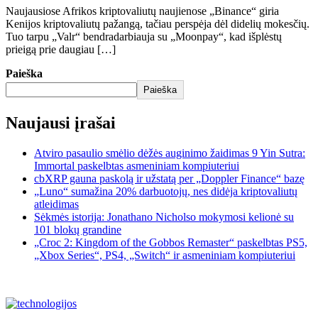
Naujausiose Afrikos kriptovaliutų naujienose „Binance“ giria
Kenijos kriptovaliutų pažangą, tačiau perspėja dėl didelių mokesčių.
Tuo tarpu „Valr“ bendradarbiauja su „Moonpay“, kad išplėstų
prieigą prie daugiau […]
Paieška
Paieška
Naujausi įrašai
Atviro pasaulio smėlio dėžės auginimo žaidimas 9 Yin Sutra:
Immortal paskelbtas asmeniniam kompiuteriui
cbXRP gauna paskolą ir užstatą per „Doppler Finance“ bazę
„Luno“ sumažina 20% darbuotojų, nes didėja kriptovaliutų
atleidimas
Sėkmės istorija: Jonathano Nicholso mokymosi kelionė su
101 blokų grandine
„Croc 2: Kingdom of the Gobbos Remaster“ paskelbtas PS5,
„Xbox Series“, PS4, „Switch“ ir asmeniniam kompiuteriui