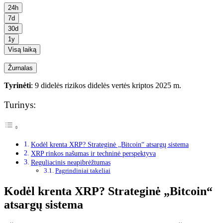
24h
7d
30d
1y
Visą laiką
Žurnalas
Tyrinėti
: 9 didelės rizikos didelės vertės kriptos 2025 m.
Turinys:
Kodėl krenta XRP? Strateginė „Bitcoin“ atsargų sistema
XRP rinkos našumas ir techninė perspektyva
Reguliacinis neapibrėžtumas
Pagrindiniai takeliai
Kodėl krenta XRP? Strateginė „Bitcoin“
atsargų sistema