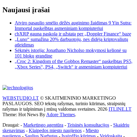
Naujausi įrašai
Atviro pasaulio smėlio dėžės auginimo žaidimas 9 Yin Sutra:
Immortal paskelbtas asmeniniam kompiuteriui
cbXRP gauna paskolą ir užstatą per „Doppler Finance“ bazę
„Luno“ sumažina 20% darbuotojų, nes didėja kriptovaliutų
atleidimas
Sėkmės istorija: Jonathano Nicholso mokymosi kelionė su
101 blokų grandine
„Croc 2: Kingdom of the Gobbos Remaster“ paskelbtas PS5,
„Xbox Series“, PS4, „Switch“ ir asmeniniam kompiuteriui
WEBSTUDIO.LT
© SKAITMENINIO MARKETINGO
PASLAUGOS. SEO tekstų rašymas, turinio kūrimas, straipsnių
rašymas ir talpinimas į mūsų valdomas svetaines. 2026
ITLINE.LT
Theme: Hot News By
Adore Themes
.
Draugai: -
Marketingo agentūra
-
Teisinės konsultacijos
-
Skaidrių
skenavimas
-
Klaipedos miesto naujienos
-
Miesto
naujienos
-
Saulius Narbutas
-
Įvaizdžio kūrimas
-
Veidoskaita
-