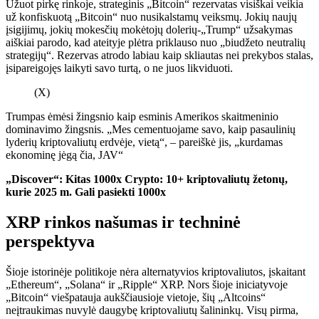
Užuot pirkę rinkoje, strateginis „Bitcoin“ rezervatas visiškai veikia
už konfiskuotą „Bitcoin“ nuo nusikalstamų veiksmų. Jokių naujų
įsigijimų, jokių mokesčių mokėtojų dolerių-„Trump“ užsakymas
aiškiai parodo, kad ateityje plėtra priklauso nuo „biudžeto neutralių
strategijų“. Rezervas atrodo labiau kaip skliautas nei prekybos stalas,
įsipareigojęs laikyti savo turtą, o ne juos likviduoti.
(X)
Trumpas ėmėsi žingsnio kaip esminis Amerikos skaitmeninio
dominavimo žingsnis. „Mes cementuojame savo, kaip pasaulinių
lyderių kriptovaliutų erdvėje, vietą“, – pareiškė jis, „kurdamas
ekonominę jėgą čia, JAV“
„Discover“: Kitas 1000x Crypto: 10+ kriptovaliutų žetonų,
kurie 2025 m. Gali pasiekti 1000x
XRP rinkos našumas ir techninė
perspektyva
Šioje istorinėje politikoje nėra alternatyvios kriptovaliutos, įskaitant
„Ethereum“, „Solana“ ir „Ripple“ XRP. Nors šioje iniciatyvoje
„Bitcoin“ viešpatauja aukščiausioje vietoje, šių „Altcoins“
neįtraukimas nuvylė daugybę kriptovaliutų šalininkų. Visų pirma,