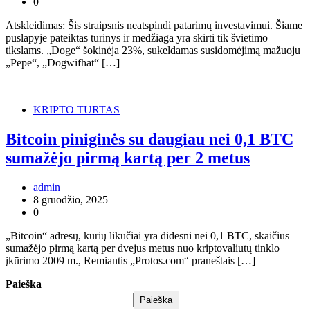
0
Atskleidimas: Šis straipsnis neatspindi patarimų investavimui. Šiame
puslapyje pateiktas turinys ir medžiaga yra skirti tik švietimo
tikslams. „Doge“ šokinėja 23%, sukeldamas susidomėjimą mažuoju
„Pepe“, „Dogwifhat“ […]
KRIPTO TURTAS
Bitcoin piniginės su daugiau nei 0,1 BTC
sumažėjo pirmą kartą per 2 metus
admin
8 gruodžio, 2025
0
„Bitcoin“ adresų, kurių likučiai yra didesni nei 0,1 BTC, skaičius
sumažėjo pirmą kartą per dvejus metus nuo kriptovaliutų tinklo
įkūrimo 2009 m., Remiantis „Protos.com“ praneštais […]
Paieška
Paieška