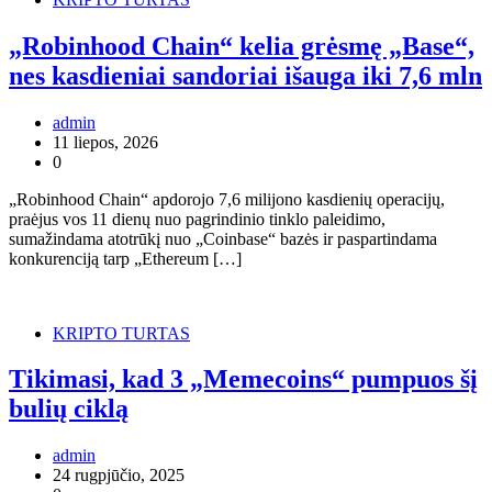
„Robinhood Chain“ kelia grėsmę „Base“,
nes kasdieniai sandoriai išauga iki 7,6 mln
admin
11 liepos, 2026
0
„Robinhood Chain“ apdorojo 7,6 milijono kasdienių operacijų,
praėjus vos 11 dienų nuo pagrindinio tinklo paleidimo,
sumažindama atotrūkį nuo „Coinbase“ bazės ir paspartindama
konkurenciją tarp „Ethereum […]
KRIPTO TURTAS
Tikimasi, kad 3 „Memecoins“ pumpuos šį
bulių ciklą
admin
24 rugpjūčio, 2025