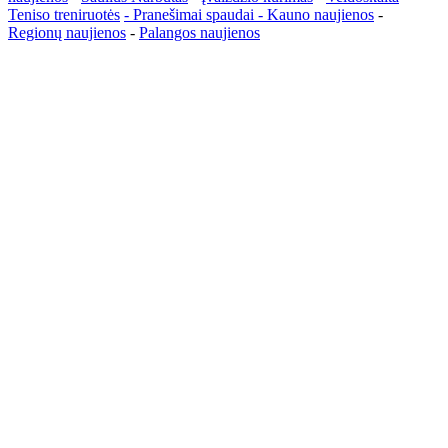
Teniso treniruotės
- Pranešimai spaudai -
Kauno naujienos
-
Regionų naujienos
-
Palangos naujienos