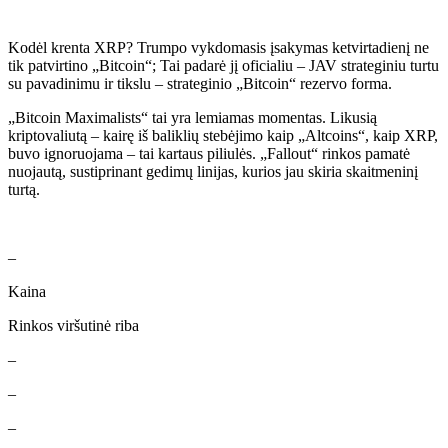
Kodėl krenta XRP? Trumpo vykdomasis įsakymas ketvirtadienį ne
tik patvirtino „Bitcoin“; Tai padarė jį oficialiu – JAV strateginiu turtu
su pavadinimu ir tikslu – strateginio „Bitcoin“ rezervo forma.
„Bitcoin Maximalists“ tai yra lemiamas momentas. Likusią
kriptovaliutą – kairę iš baliklių stebėjimo kaip „Altcoins“, kaip XRP,
buvo ignoruojama – tai kartaus piliulės. „Fallout“ rinkos pamatė
nuojautą, sustiprinant gedimų linijas, kurios jau skiria skaitmeninį
turtą.
–
Kaina
Rinkos viršutinė riba
–
–
–