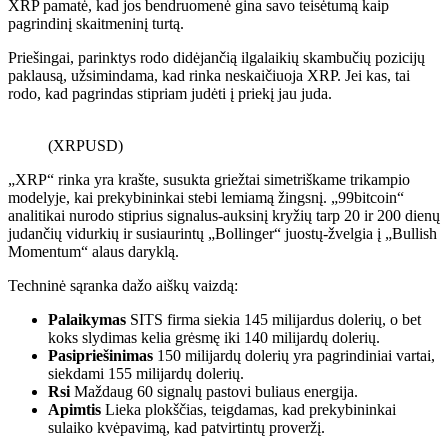
XRP pamatė, kad jos bendruomenė gina savo teisėtumą kaip
pagrindinį skaitmeninį turtą.
Priešingai, parinktys rodo didėjančią ilgalaikių skambučių pozicijų
paklausą, užsimindama, kad rinka neskaičiuoja XRP. Jei kas, tai
rodo, kad pagrindas stipriam judėti į priekį jau juda.
(XRPUSD)
„XRP“ rinka yra krašte, susukta griežtai simetriškame trikampio
modelyje, kai prekybininkai stebi lemiamą žingsnį. „99bitcoin“
analitikai nurodo stiprius signalus-auksinį kryžių tarp 20 ir 200 dienų
judančių vidurkių ir susiaurintų „Bollinger“ juostų-žvelgia į „Bullish
Momentum“ alaus daryklą.
Techninė sąranka dažo aiškų vaizdą:
Palaikymas
SITS firma siekia 145 milijardus dolerių, o bet
koks slydimas kelia grėsmę iki 140 milijardų dolerių.
Pasipriešinimas
150 milijardų dolerių yra pagrindiniai vartai,
siekdami 155 milijardų dolerių.
Rsi
Maždaug 60 signalų pastovi buliaus energija.
Apimtis
Lieka plokščias, teigdamas, kad prekybininkai
sulaiko kvėpavimą, kad patvirtintų proveržį.