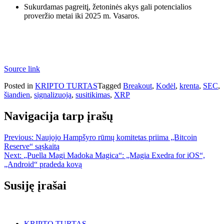
Sukurdamas pagreitį, žetoninės akys gali potencialios
proveržio metai iki 2025 m. Vasaros.
Source link
Posted in
KRIPTO TURTAS
Tagged
Breakout
,
Kodėl
,
krenta
,
SEC
,
šiandien
,
signalizuoja
,
susitikimas
,
XRP
Navigacija tarp įrašų
Previous:
Naujojo Hampšyro rūmų komitetas priima „Bitcoin
Reserve“ sąskaitą
Next:
„Puella Magi Madoka Magica“: „Magia Exedra for iOS“,
„Android“ pradeda kovą
Susiję įrašai
KRIPTO TURTAS