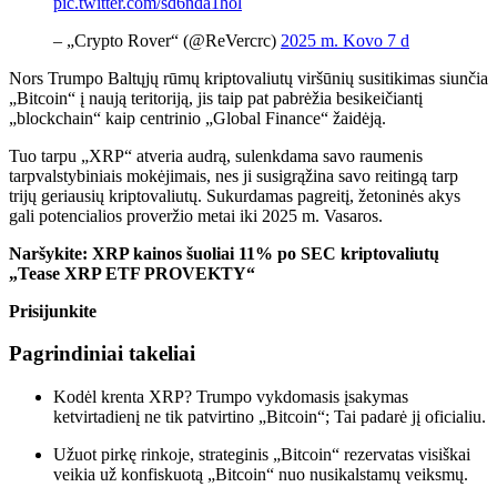
pic.twitter.com/sd6nda1hol
– „Crypto Rover“ (@ReVercrc)
2025 m. Kovo 7 d
Nors Trumpo Baltųjų rūmų kriptovaliutų viršūnių susitikimas siunčia
„Bitcoin“ į naują teritoriją, jis taip pat pabrėžia besikeičiantį
„blockchain“ kaip centrinio „Global Finance“ žaidėją.
Tuo tarpu „XRP“ atveria audrą, sulenkdama savo raumenis
tarpvalstybiniais mokėjimais, nes ji susigrąžina savo reitingą tarp
trijų geriausių kriptovaliutų. Sukurdamas pagreitį, žetoninės akys
gali potencialios proveržio metai iki 2025 m. Vasaros.
Naršykite: XRP kainos šuoliai 11% po SEC kriptovaliutų
„Tease XRP ETF PROVEKTY“
Prisijunkite
Pagrindiniai takeliai
Kodėl krenta XRP? Trumpo vykdomasis įsakymas
ketvirtadienį ne tik patvirtino „Bitcoin“; Tai padarė jį oficialiu.
Užuot pirkę rinkoje, strateginis „Bitcoin“ rezervatas visiškai
veikia už konfiskuotą „Bitcoin“ nuo nusikalstamų veiksmų.