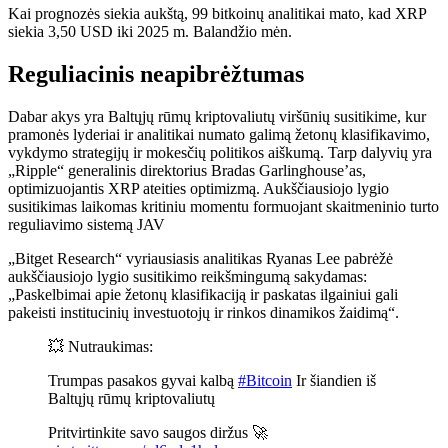
Kai prognozės siekia aukštą, 99 bitkoinų analitikai mato, kad XRP
siekia 3,50 USD iki 2025 m. Balandžio mėn.
Reguliacinis neapibrėžtumas
Dabar akys yra Baltųjų rūmų kriptovaliutų viršūnių susitikime, kur
pramonės lyderiai ir analitikai numato galimą žetonų klasifikavimo,
vykdymo strategijų ir mokesčių politikos aiškumą. Tarp dalyvių yra
„Ripple“ generalinis direktorius Bradas Garlinghouse’as,
optimizuojantis XRP ateities optimizmą. Aukščiausiojo lygio
susitikimas laikomas kritiniu momentu formuojant skaitmeninio turto
reguliavimo sistemą JAV
„Bitget Research“ vyriausiasis analitikas Ryanas Lee pabrėžė
aukščiausiojo lygio susitikimo reikšmingumą sakydamas:
„Paskelbimai apie žetonų klasifikaciją ir paskatas ilgainiui gali
pakeisti institucinių investuotojų ir rinkos dinamikos žaidimą“.
💥 Nutraukimas:
Trumpas pasakos gyvai kalbą
#Bitcoin
Ir šiandien iš
Baltųjų rūmų kriptovaliutų
Pritvirtinkite savo saugos diržus 🚀