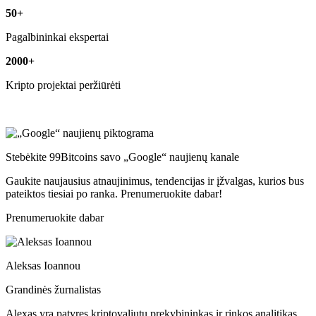
50+
Pagalbininkai ekspertai
2000+
Kripto projektai peržiūrėti
Stebėkite 99Bitcoins savo „Google“ naujienų kanale
Gaukite naujausius atnaujinimus, tendencijas ir įžvalgas, kurios bus
pateiktos tiesiai po ranka. Prenumeruokite dabar!
Prenumeruokite dabar
Aleksas Ioannou
Grandinės žurnalistas
Alexas yra patyręs kriptovaliutų prekybininkas ir rinkos analitikas,