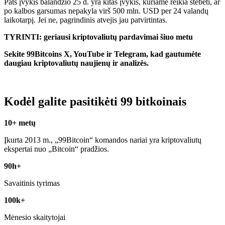
Pats įvykis balandžio 25 d. yra kitas įvykis, kuriame reikia stebėti, ar
po kalbos garsumas nepakyla virš 500 mln. USD per 24 valandų
laikotarpį. Jei ne, pagrindinis atvejis jau patvirtintas.
TYRINTI: geriausi kriptovaliutų pardavimai šiuo metu
Sekite 99Bitcoins X, YouTube ir Telegram, kad gautumėte
daugiau kriptovaliutų naujienų ir analizės.
Kodėl galite pasitikėti 99 bitkoinais
10+ metų
Įkurta 2013 m., „99Bitcoin“ komandos nariai yra kriptovaliutų
ekspertai nuo „Bitcoin“ pradžios.
90h+
Savaitinis tyrimas
100k+
Mėnesio skaitytojai