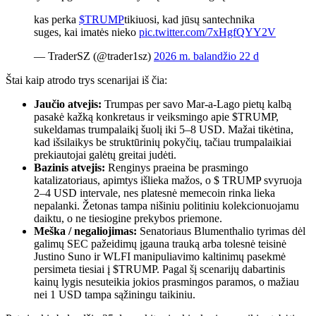
kas perka
$TRUMP
tikiuosi, kad jūsų santechnika
suges, kai imatės nieko
pic.twitter.com/7xHgfQYY2V
— TraderSZ (@trader1sz)
2026 m. balandžio 22 d
Štai kaip atrodo trys scenarijai iš čia:
Jaučio atvejis:
Trumpas per savo Mar-a-Lago pietų kalbą
pasakė kažką konkretaus ir veiksmingo apie $TRUMP,
sukeldamas trumpalaikį šuolį iki 5–8 USD. Mažai tikėtina,
kad išsilaikys be struktūrinių pokyčių, tačiau trumpalaikiai
prekiautojai galėtų greitai judėti.
Bazinis atvejis:
Renginys praeina be prasmingo
katalizatoriaus, apimtys išlieka mažos, o $ TRUMP svyruoja
2–4 ​​USD intervale, nes platesnė memecoin rinka lieka
nepalanki. Žetonas tampa nišiniu politiniu kolekcionuojamu
daiktu, o ne tiesiogine prekybos priemone.
Meška / negaliojimas:
Senatoriaus Blumenthalio tyrimas dėl
galimų SEC pažeidimų įgauna trauką arba tolesnė teisinė
Justino Suno ir WLFI manipuliavimo kaltinimų pasekmė
persimeta tiesiai į $TRUMP. Pagal šį scenarijų dabartinis
kainų lygis nesuteikia jokios prasmingos paramos, o mažiau
nei 1 USD tampa sąžiningu taikiniu.