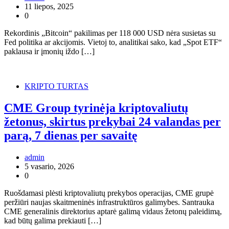
11 liepos, 2025
0
Rekordinis „Bitcoin“ pakilimas per 118 000 USD nėra susietas su
Fed politika ar akcijomis. Vietoj to, analitikai sako, kad „Spot ETF“
paklausa ir įmonių iždo […]
KRIPTO TURTAS
CME Group tyrinėja kriptovaliutų
žetonus, skirtus prekybai 24 valandas per
parą, 7 dienas per savaitę
admin
5 vasario, 2026
0
Ruošdamasi plėsti kriptovaliutų prekybos operacijas, CME grupė
peržiūri naujas skaitmeninės infrastruktūros galimybes. Santrauka
CME generalinis direktorius aptarė galimą vidaus žetonų paleidimą,
kad būtų galima prekiauti […]