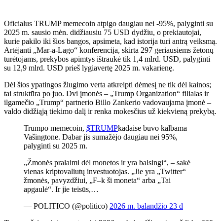
Oficialus TRUMP memecoin atpigo daugiau nei -95%, palyginti su
2025 m. sausio mėn. didžiausiu 75 USD dydžiu, o prekiautojai,
kurie pakilo iki šios bangos, apsimeta, kad istorija turi antrą veiksmą.
Artėjanti „Mar-a-Lago“ konferencija, skirta 297 geriausiems žetonų
turėtojams, prekybos apimtys ištraukė tik 1,4 mlrd. USD, palyginti
su 12,9 mlrd. USD prieš lygiavertę 2025 m. vakarienę.
Dėl šios ypatingos žlugimo verta atkreipti dėmesį ne tik dėl kainos;
tai struktūra po juo. Dvi įmonės – „Trump Organization“ filialas ir
ilgamečio „Trump“ partnerio Billo Zankerio vadovaujama įmonė –
valdo didžiąją tiekimo dalį ir renka mokesčius už kiekvieną prekybą.
Trumpo memecoin,
$TRUMP
kadaise buvo kalbama
Vašingtone. Dabar jis sumažėjo daugiau nei 95%,
palyginti su 2025 m.
„Žmonės pralaimi dėl monetos ir yra balsingi“, – sakė
vienas kriptovaliutų investuotojas. „Jie yra „Twitter“
žmonės, pavyzdžiui, „F–k ši moneta“ arba „Tai
apgaulė“. Ir jie teisūs,…
— POLITICO (@politico)
2026 m. balandžio 23 d