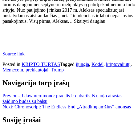
turintis daugiau nei septynerių metų aktyvią patirtį skaitmeninio turto
srityje. Nuo pat įėjimo į rinkas 2017 m. Aleksas specializuojasi
nustatydamas atsirandančias „meta“ tendencijas ir labai nepastovius
pasakojimus. Visų pirma, Aleksas… Skaityti daugiau
Source link
Posted in
KRIPTO TURTAS
Tagged
įjungia
,
Kodėl
,
kriptovaliutų
,
Memecoin
,
prekiautojai
,
Trump
Navigacija tarp įrašų
Previous:
Utawarerumono: praeitis ir dabartis Iš naujo atrastas
žaidimo būdas su balsu
Next:
Chronoscript: The Endless End „Atradimų amžius“ anonsas
Susiję įrašai