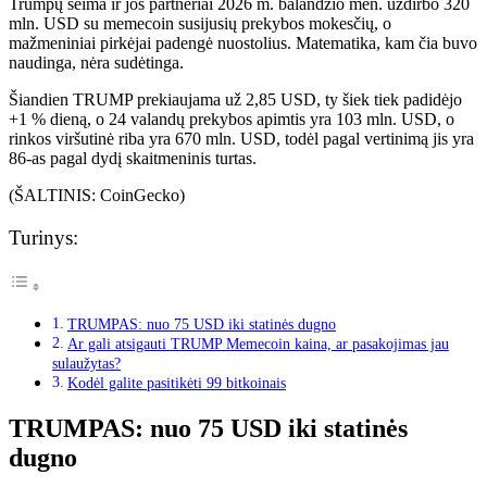
Trumpų šeima ir jos partneriai 2026 m. balandžio mėn. uždirbo 320
mln. USD su memecoin susijusių prekybos mokesčių, o
mažmeniniai pirkėjai padengė nuostolius. Matematika, kam čia buvo
naudinga, nėra sudėtinga.
Šiandien TRUMP prekiaujama už 2,85 USD, ty šiek tiek padidėjo
+1 % dieną, o 24 valandų prekybos apimtis yra 103 mln. USD, o
rinkos viršutinė riba yra 670 mln. USD, todėl pagal vertinimą jis yra
86-as pagal dydį skaitmeninis turtas.
(ŠALTINIS: CoinGecko)
Turinys:
TRUMPAS: nuo 75 USD iki statinės dugno
Ar gali atsigauti TRUMP Memecoin kaina, ar pasakojimas jau
sulaužytas?
Kodėl galite pasitikėti 99 bitkoinais
TRUMPAS: nuo 75 USD iki statinės
dugno