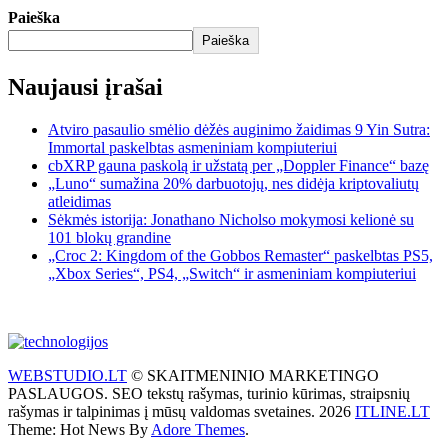
Paieška
Paieška
Naujausi įrašai
Atviro pasaulio smėlio dėžės auginimo žaidimas 9 Yin Sutra:
Immortal paskelbtas asmeniniam kompiuteriui
cbXRP gauna paskolą ir užstatą per „Doppler Finance“ bazę
„Luno“ sumažina 20% darbuotojų, nes didėja kriptovaliutų
atleidimas
Sėkmės istorija: Jonathano Nicholso mokymosi kelionė su
101 blokų grandine
„Croc 2: Kingdom of the Gobbos Remaster“ paskelbtas PS5,
„Xbox Series“, PS4, „Switch“ ir asmeniniam kompiuteriui
WEBSTUDIO.LT
© SKAITMENINIO MARKETINGO
PASLAUGOS. SEO tekstų rašymas, turinio kūrimas, straipsnių
rašymas ir talpinimas į mūsų valdomas svetaines. 2026
ITLINE.LT
Theme: Hot News By
Adore Themes
.