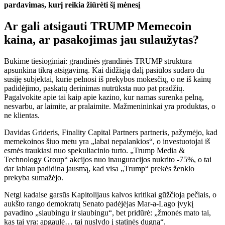
pardavimas, kurį reikia žiūrėti šį mėnesį
Ar gali atsigauti TRUMP Memecoin
kaina, ar pasakojimas jau sulaužytas?
Būkime tiesioginiai: grandinės grandinės TRUMP struktūra
apsunkina tikrą atsigavimą. Kai didžiąją dalį pasiūlos sudaro du
susiję subjektai, kurie pelnosi iš prekybos mokesčių, o ne iš kainų
padidėjimo, paskatų derinimas nutrūksta nuo pat pradžių.
Pagalvokite apie tai kaip apie kazino, kur namas surenka pelną,
nesvarbu, ar laimite, ar pralaimite. Mažmenininkai yra produktas, o
ne klientas.
Davidas Grideris, Finality Capital Partners partneris, pažymėjo, kad
memekoinos šiuo metu yra „labai nepalankios“, o investuotojai iš
esmės traukiasi nuo spekuliacinio turto. „Trump Media &
Technology Group“ akcijos nuo inauguracijos nukrito -75%, o tai
dar labiau padidina jausmą, kad visa „Trump“ prekės ženklo
prekyba sumažėjo.
Netgi kadaise garsūs Kapitolijaus kalvos kritikai gūžčioja pečiais, o
aukšto rango demokratų Senato padėjėjas Mar-a-Lago įvykį
pavadino „siaubingu ir siaubingu“, bet pridūrė: „žmonės mato tai,
kas tai yra: apgaulė… tai nuslydo į statinės dugną“.