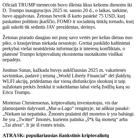
Oficiali TRUMP memecoin buvo išleista likus kelioms dienoms iki
D. Trumpo inauguracijos 2025 m. sausio 20 d., o laikas, tarkime,
buvo apgalvotas. Žetonas beveik iš karto pasiekė 75 USD, kurį
paskatino politinio įkarščio, FOMO ir socialinių tinklų tornado, kurį
gali sukelti tik sėdintis JAV prezidentas, derinys.
Žetonas prarado daugiau nei pusę savo vertės per kelias dienas nuo
piko, o kraujavimas niekada nesustojo. Greitai pasklido kaltinimai
prekybai viešai neatskleista informacija ir interesų konfliktais, o
platesnė Trumpo kriptovaliutų ekosistema nuotaikoms visiškai
nepadėjo.
Justinas Sunas, kažkada buvęs aukščiausias 2025 m. vakarienės
savininkas, padavė į teismą „World Liberty Financial“ dėl įšaldytų
WLFI akcijų, pridėdamas dar vieną disfunkcijos sluoksnį ir taip
sužalotam prekės ženklui ir sukeldamas labai viešą žodžių karą su
Ericu Trumpu.
Mortenas Christensenas, kriptovaliutų investuotojas, vis dar
planuojantis dalyvauti „Mar-a-Lago“ renginyje, tai aiškiai pasakė:
„Niekam tai nepatinka. Žmonės pralaimi dėl monetos ir yra balsingi.
Jie yra „Twitter“ žmonės, kuriems patinka „š*k šią monetą“ arba
„Tai afera“. Ir jie iš esmės teisūs.
ATRASK: populiariausias išankstinis kriptovaliutų