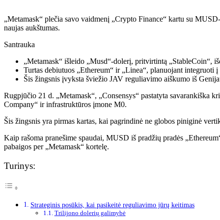
„Metamask“ plečia savo vaidmenį „Crypto Finance“ kartu su MUSD-„Brid
naujas aukštumas.
Santrauka
„Metamask“ išleido „Musd“-dolerį, pritvirtintą „StableCoin“, i
Turtas debiutuos „Ethereum“ ir „Linea“, planuojant integruoti 
Šis žingsnis įvyksta šviežio JAV reguliavimo aiškumo iš Genija
Rugpjūčio 21 d. „Metamask“, „Consensys“ pastatyta savarankiška kri
Company“ ir infrastruktūros įmone M0.
Šis žingsnis yra pirmas kartas, kai pagrindinė ne globos piniginė vertik
Kaip rašoma pranešime spaudai, MUSD iš pradžių pradės „Ethereum“ ir 
pabaigos per „Metamask“ kortelę.
Turinys:
Strateginis posūkis, kai pasikeitė reguliavimo jūrų keitimas
Trilijono dolerių galimybė