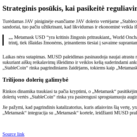
Strateginis posūkis, kai pasikeitė reguliav
Turėdamas JAV piniginėje esančiame JAV dolerio vertėjame „Stablecoin
sandoriai, tuo pačiu užtikrinant, kad likvidumas ir ekonominė veikla iš
„„ Metamask USD “yra kritinis žingsnis pritraukiant„ World Onchai
trintį, tiek išlaidas žmonėms, įeinantiems tiesiai į savaime supranta
Laikas nėra sutapimas. MUSD paleidimas pasinaudoja naujai atrastu r
sukuriant aiškų reikalavimų išleidimo ir veiklos kelią suderindami anksč
„StableCoin“ rinka pagrindiniams žaidėjams, tokiems kaip „Metamask“ 
Trilijono dolerių galimybė
Rinkos dinamika traukiasi ta pačia kryptimi, o „Metamask“ pasitikėjim
dolerių vertės „StableCoin“ rinka yra pasirengusi sprogstamuoju augim
Jie pažymi, kad pagrindinis katalizatorius, kuris atlaisvins šią vertę, y
„Metamask“ integracija su „Metamask“ kortele, leidžianti MUSD prale
Source link