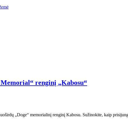
žemė
e Memorial“ renginį „Kabosu“
oširdų „Doge“ memorialinį renginį Kabosu. Sužinokite, kaip prisijungti