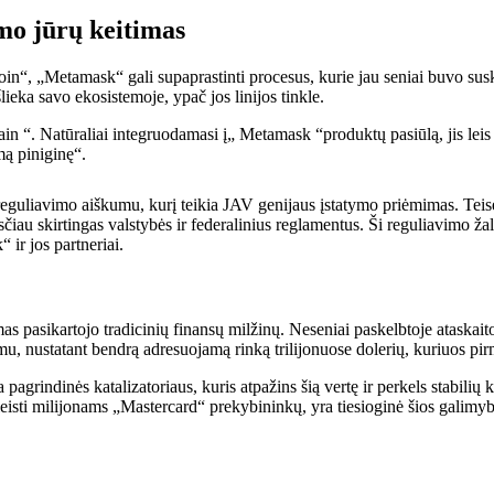
imo jūrų keitimas
“, „Metamask“ gali supaprastinti procesus, kurie jau seniai buvo suskai
lieka savo ekosistemoje, ypač jos linijos tinkle.
n “. Natūraliai integruodamasi į„ Metamask “produktų pasiūlą, jis leis 
mą piniginę“.
eguliavimo aiškumu, kurį teikia JAV genijaus įstatymo priėmimas. Teisė
iau skirtingas valstybės ir federalinius reglamentus. Ši reguliavimo žali
ir jos partneriai.
as pasikartojo tradicinių finansų milžinų. Neseniai paskelbtoje ataskait
u, nustatant bendrą adresuojamą rinką trilijonuose dolerių, kuriuos pir
ra pagrindinės katalizatoriaus, kuris atpažins šią vertę ir perkels stabili
isti milijonams „Mastercard“ prekybininkų, yra tiesioginė šios galimyb