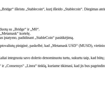
ge“ išleistu „Stablecoin“, kurį išleido „Stablecoin“. Diegimas ateina
šduotą su „Bridge“ ir „M0“.
į „Metamask“ kortelę.
us įstatymo, padidinant „StableCoin“ pasitikėjimą.
ptovaliutų piniginė, paskelbė, kad „Metamask USD“ (MUSD), vietinio „
aliai integruota savo dolerio denominuotu turtu, sukurtu taip, kad būtų g
„Consensys“ „Linea“ tinklą, kuriame tikimasi, kad jis bus pagrindinis