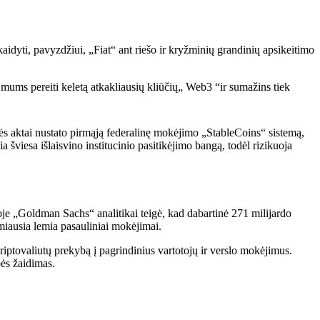
dyti, pavyzdžiui, „Fiat“ ant riešo ir kryžminių grandinių apsikeitimo
mums pereiti keletą atkakliausių kliūčių„ Web3 “ir sumažins tiek
s aktai nustato pirmąją federalinę mokėjimo „StableCoins“ sistemą,
a šviesa išlaisvino institucinio pasitikėjimo bangą, todėl rizikuoja
oje „Goldman Sachs“ analitikai teigė, kad dabartinė 271 milijardo
miausia lemia pasauliniai mokėjimai.
ų kriptovaliutų prekybą į pagrindinius vartotojų ir verslo mokėjimus.
ės žaidimas.