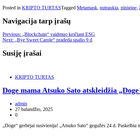
Posted in
KRIPTO TURTAS
Tagged
Metamask
,
nutraukia
,
piniginę
,
Navigacija tarp įrašų
Previous:
„Blockchain“ vaidmuo keičiant ESG
Next:
„Bye Sweet Carole“ pradeda spalio 9 d
Susiję įrašai
KRIPTO TURTAS
Doge mama Atsuko Sato atskleidžia „Dog
admin
27 balandžio, 2025
0
„Doge“ gerbėjai susivienija! „Atsuko Sato“ gegužės 24 d. Paskelbia nu