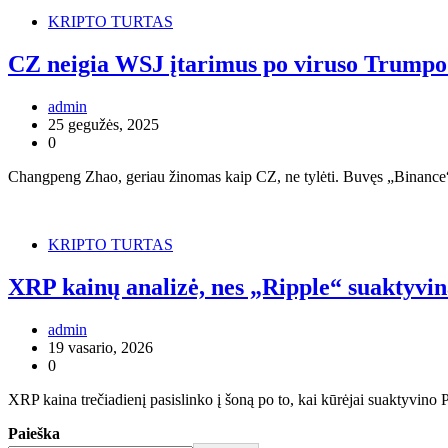
KRIPTO TURTAS
CZ neigia WSJ įtarimus po viruso Trumpo 
admin
25 gegužės, 2025
0
Changpeng Zhao, geriau žinomas kaip CZ, ne tylėti. Buvęs „Binance“ ge
KRIPTO TURTAS
XRP kainų analizė, nes „Ripple“ suaktyvin
admin
19 vasario, 2026
0
XRP kaina trečiadienį pasislinko į šoną po to, kai kūrėjai suaktyvin
Paieška