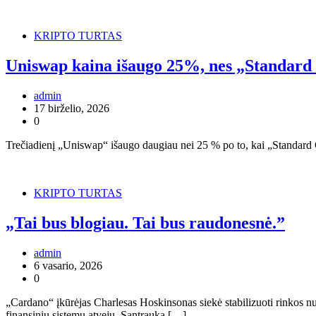
KRIPTO TURTAS
Uniswap kaina išaugo 25%, nes „Standard
admin
17 birželio, 2026
0
Trečiadienį „Uniswap“ išaugo daugiau nei 25 % po to, kai „Standard C
KRIPTO TURTAS
„Tai bus blogiau. Tai bus raudonesnė.”
admin
6 vasario, 2026
0
„Cardano“ įkūrėjas Charlesas Hoskinsonas siekė stabilizuoti rinkos n
finansinių sistemų atveju. Santrauka […]