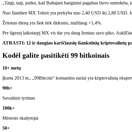
„Taigi, taip, puiku, kad Baltajam banginiui pagaliau buvo sumokėta, tač
Nuo šiandien MX Token yra
prekyba
nuo 2,40 USD iki 2,80 USD. Jo 
Žetonas dieną yra šiek tiek didesnis, maždaug +1,4%.
Per ilgesnį laikotarpį MX vis dar yra daug žemiau savo piko. Aukščia
ATRASTI:
12 ir daugiau karščiausių išankstinių kriptovaliutų p
Kodėl galite pasitikėti 99 bitkoinais
10+ metų
Įkurta 2013 m., „99Bitcoin“ komandos nariai yra kriptovaliutų eksper
90h+
Savaitinis tyrimas
100k+
Mėnesio skaitytojai
50+