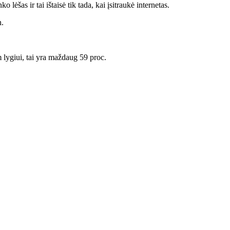
šas ir tai ištaisė tik tada, kai įsitraukė internetas.
n.
 lygiui, tai yra maždaug 59 proc.