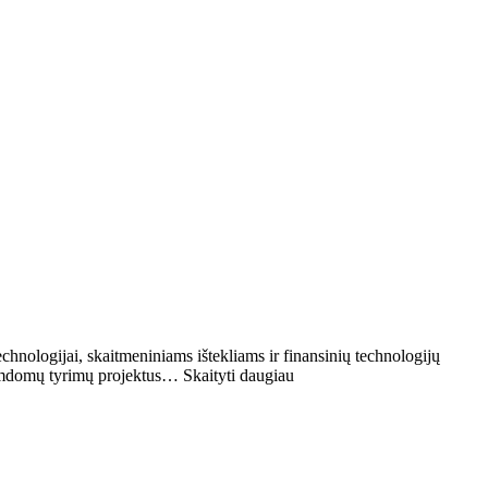
echnologijai, skaitmeniniams ištekliams ir finansinių technologijų
amdomų tyrimų projektus… Skaityti daugiau