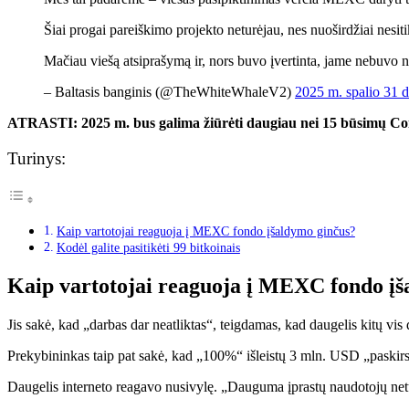
Šiai progai pareiškimo projekto neturėjau, nes nuoširdžiai nesiti
Mačiau viešą atsiprašymą ir, nors buvo įvertinta, jame nebuvo n
– Baltasis banginis (@TheWhiteWhaleV2)
2025 m. spalio 31 d
ATRASTI:
2025 m. bus galima žiūrėti daugiau nei 15 būsimų Co
Turinys:
Kaip vartotojai reaguoja į MEXC fondo įšaldymo ginčus?
Kodėl galite pasitikėti 99 bitkoinais
Kaip vartotojai reaguoja į MEXC fondo įš
Jis sakė, kad „darbas dar neatliktas“, teigdamas, kad daugelis kitų vis 
Prekybininkas taip pat sakė, kad „100%“ išleistų 3 mln. USD „paskirs
Daugelis interneto reagavo nusivylę. „Dauguma įprastų naudotojų netu