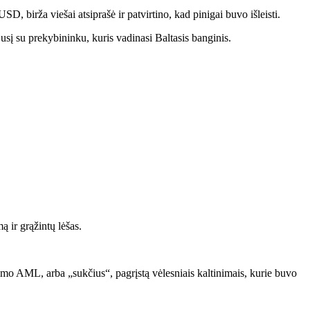
 birža viešai atsiprašė ir patvirtino, kad pinigai buvo išleisti.
sį su prekybininku, kuris vadinasi Baltasis banginis.
ą ir grąžintų lėšas.
pinimo AML, arba „sukčius“, pagrįstą vėlesniais kaltinimais, kurie buvo