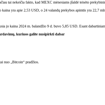
iau tai nekeičia fakto, kad MEXC mėnesiams įšaldė teisėto prekybininko lė
kaina yra apie 2,53 USD, o 24 valandų prekybos apimtis yra 22,7 ml
usia jo kaina 2024 m. balandžio 9 d. buvo 5,85 USD. Esant dabartiniam
ardavimų, kuriuos galite nusipirkti dabar
tai nuo „Bitcoin“ pradžios.