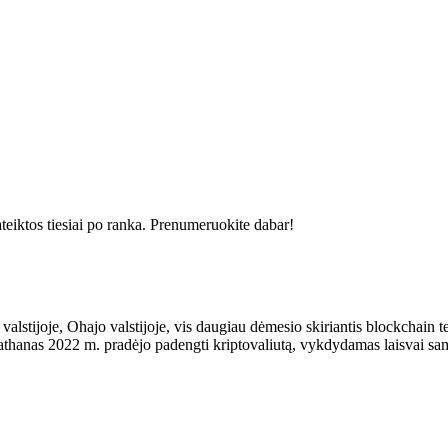
ateiktos tiesiai po ranka. Prenumeruokite dabar!
alstijoje, Ohajo valstijoje, vis daugiau dėmesio skiriantis blockchain t
thanas 2022 m. pradėjo padengti kriptovaliutą, vykdydamas laisvai s