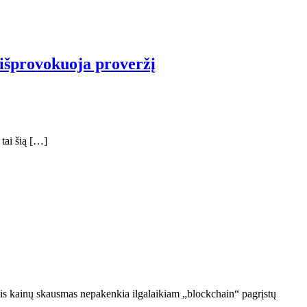
išprovokuoja proveržį
tai šią […]
ikis kainų skausmas nepakenkia ilgalaikiam „blockchain“ pagrįstų