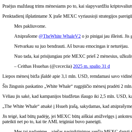
Praėjus maždaug trims mėnesiams po to, kai slapyvardžiu kriptovaliutų
Penktadienį išplatintame X įraše MEXC vyriausioji strategijos pareigū
Mes pakliuvome.
Atsiprašome
@TheWhite WhaleV2
o jo pinigai jau išleisti. Jis 
Netvarkau su juo bendrauti. Aš buvau emocingas ir neturėjau.
Nuo tada, kai prisijungiau prie MEXC prieš 2 mėnesius, užk
– Ceithas Hsuehas (@cececiia)
2025 m. spalio 31 d
Liepos mėnesį birža įšaldė apie 3,1 mln. USD, remdamasi savo vidinėm
Šis žingsnis paskatino „White Whale“ rugpjūčio mėnesį pradėti 2 ml
Vėliau jis sakė, kad kampanijos biudžetas išaugo iki 2,5 mln. USD, kai 
„The White Whale“ atsakė į Hsueh įrašą, sakydamas, kad atsiprašyme 
Jis teigė, kad būtų padėję, jei MEXC būtų aiškiai atsižvelgęs į ankstes
pateikti net po to, kai tie AML teiginiai buvo paneigti.
Mes tai padarėme – viešas pasipiktinimas verčia MEXC daryti t