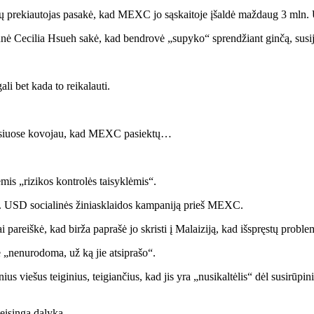
 prekiautojas pasakė, kad MEXC jo sąskaitoje įšaldė maždaug 3 mln. USD,
nė Cecilia Hsueh sakė, kad bendrovė „supyko“ sprendžiant ginčą, susiju
gali bet kada to reikalauti.
ulisiuose kovojau, kad MEXC pasiektų…
is „rizikos kontrolės taisyklėmis“.
n. USD socialinės žiniasklaidos kampaniją prieš MEXC.
pareiškė, kad birža paprašė jo skristi į Malaiziją, kad išspręstų problem
„nenurodoma, už ką jie atsiprašo“.
nius viešus teiginius, teigiančius, kad jis yra „nusikaltėlis“ dėl susirū
eisingą dalyką