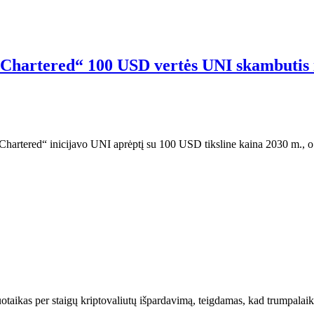
 Chartered“ 100 USD vertės UNI skambutis 
hartered“ inicijavo UNI aprėptį su 100 USD tiksline kaina 2030 m., o 
uotaikas per staigų kriptovaliutų išpardavimą, teigdamas, kad trumpala