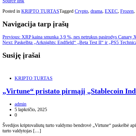
Source link
Posted in
KRIPTO TURTAS
Tagged
Crypto
,
drama
,
EXEC
,
Frozen
,
Navigacija tarp įrašų
Previous:
XRP kaina smunka 3,9 %, nes netrukus pasirodys Canary
Next:
Paskelbta „Arknights: Endfield“ „Beta Test II“ ir „PS5 Technica
Susiję įrašai
KRIPTO TURTAS
„Virtune“ pristato pirmąjį „Stablecoin I
admin
5 lapkričio, 2025
0
Švedijos kriptovaliutų turto valdymo bendrovė „Virtune“ paskelbė a
turto valdytojas […]