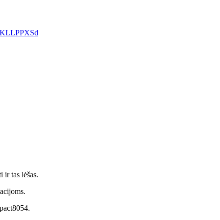
/5qKLLPPXSd
ir tas lėšas.
zacijoms.
mpact8054.