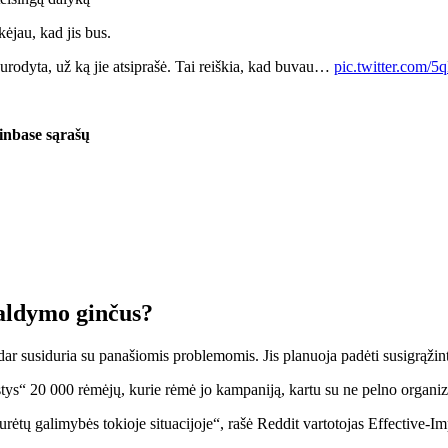
kėjau, kad jis bus.
urodyta, už ką jie atsiprašė. Tai reiškia, kad buvau…
pic.twitter.com
inbase sąrašų
aldymo ginčus?
dar susiduria su panašiomis problemomis. Jis planuoja padėti susigrąžinti 
tys“ 20 000 rėmėjų, kurie rėmė jo kampaniją, kartu su ne pelno organi
rėtų galimybės tokioje situacijoje“,
rašė
Reddit vartotojas Effective-I