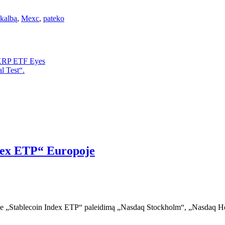
kalbą
,
Mexc
,
pateko
 XRP ETF Eyes
l Test“.
ndex ETP“ Europoje
pie „Stablecoin Index ETP“ paleidimą „Nasdaq Stockholm“, „Nasdaq Hel