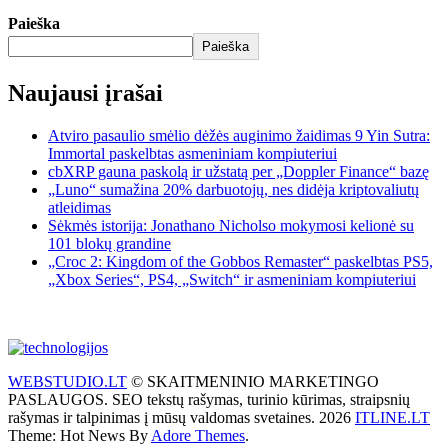
Paieška
Paieška
Naujausi įrašai
Atviro pasaulio smėlio dėžės auginimo žaidimas 9 Yin Sutra:
Immortal paskelbtas asmeniniam kompiuteriui
cbXRP gauna paskolą ir užstatą per „Doppler Finance“ bazę
„Luno“ sumažina 20% darbuotojų, nes didėja kriptovaliutų
atleidimas
Sėkmės istorija: Jonathano Nicholso mokymosi kelionė su
101 blokų grandine
„Croc 2: Kingdom of the Gobbos Remaster“ paskelbtas PS5,
„Xbox Series“, PS4, „Switch“ ir asmeniniam kompiuteriui
WEBSTUDIO.LT
© SKAITMENINIO MARKETINGO
PASLAUGOS. SEO tekstų rašymas, turinio kūrimas, straipsnių
rašymas ir talpinimas į mūsų valdomas svetaines. 2026
ITLINE.LT
Theme: Hot News By
Adore Themes
.