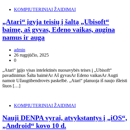
KOMPIUTERINIAI ŽAIDIMAI
„Atari“ įgyja teisių į šaltą „Ubisoft“
baimę, aš gyvas, Edeno vaikas, augina
namus ir auga
admin
26 rugpjūčio, 2025
0
„Atari“ įgijo visas intelektinės nuosavybės teises į „Ubisoft“
pavadinimus Šalta baimėAr Aš gyvasAr Edeno vaikasAr Augti
namoir Užaugtibendrovės paskelbė. „Atari“ planuoja iš naujo išleisti
šiuos […]
KOMPIUTERINIAI ŽAIDIMAI
Nauji DENPA vyrai, atvykstantys į „iOS“,
„Android“ kovo 10 d.