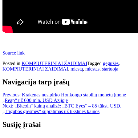
Source link
Posted in
KOMPIUTERINIAI ŽAIDIMAI
Tagged
gegužės
,
KOMPIUTERINIAI ZAIDIMAI
,
miestą
,
miestas
,
startuoja
Navigacija tarp įrašų
Previous:
Krakenas nusipirko Honkongo stabilių monetų įmonę
„Reap“ už 600 mln. USD Azijoje
Next:
„Bitcoin“ kainų analizė: „BTC Eyes“ – 85 tūkst. USD,
„Trigubos grėsmės“ supratimas už tikslinės kainos
Susiję įrašai