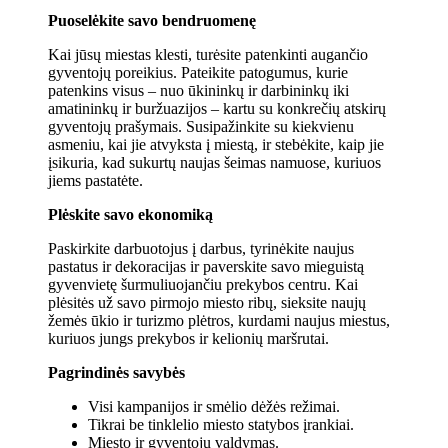
Puoselėkite savo bendruomenę
Kai jūsų miestas klesti, turėsite patenkinti augančio
gyventojų poreikius. Pateikite patogumus, kurie
patenkins visus – nuo ​​ūkininkų ir darbininkų iki
amatininkų ir buržuazijos – kartu su konkrečių atskirų
gyventojų prašymais. Susipažinkite su kiekvienu
asmeniu, kai jie atvyksta į miestą, ir stebėkite, kaip jie
įsikuria, kad sukurtų naujas šeimas namuose, kuriuos
jiems pastatėte.
Plėskite savo ekonomiką
Paskirkite darbuotojus į darbus, tyrinėkite naujus
pastatus ir dekoracijas ir paverskite savo mieguistą
gyvenvietę šurmuliuojančiu prekybos centru. Kai
plėsitės už savo pirmojo miesto ribų, sieksite naujų
žemės ūkio ir turizmo plėtros, kurdami naujus miestus,
kuriuos jungs prekybos ir kelionių maršrutai.
Pagrindinės savybės
Visi kampanijos ir smėlio dėžės režimai.
Tikrai be tinklelio miesto statybos įrankiai.
Miesto ir gyventojų valdymas.