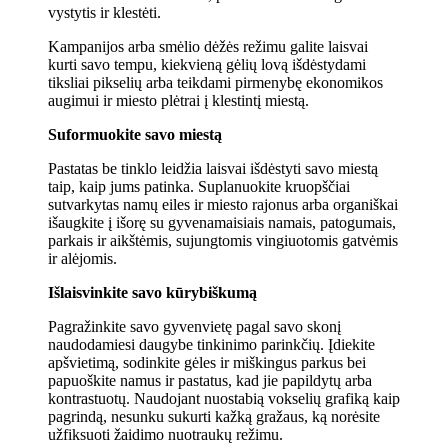
vystytis ir klestėti.
Kampanijos arba smėlio dėžės režimu galite laisvai
kurti savo tempu, kiekvieną gėlių lovą išdėstydami
tiksliai pikselių arba teikdami pirmenybę ekonomikos
augimui ir miesto plėtrai į klestintį miestą.
Suformuokite savo miestą
Pastatas be tinklo leidžia laisvai išdėstyti savo miestą
taip, kaip jums patinka. Suplanuokite kruopščiai
sutvarkytas namų eiles ir miesto rajonus arba organiškai
išaugkite į išorę su gyvenamaisiais namais, patogumais,
parkais ir aikštėmis, sujungtomis vingiuotomis gatvėmis
ir alėjomis.
Išlaisvinkite savo kūrybiškumą
Pagražinkite savo gyvenvietę pagal savo skonį
naudodamiesi daugybe tinkinimo parinkčių. Įdiekite
apšvietimą, sodinkite gėles ir miškingus parkus bei
papuoškite namus ir pastatus, kad jie papildytų arba
kontrastuotų. Naudojant nuostabią vokselių grafiką kaip
pagrindą, nesunku sukurti kažką gražaus, ką norėsite
užfiksuoti žaidimo nuotraukų režimu.