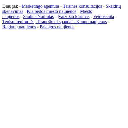
Draugai: -
Marketingo agentūra
-
Teisinės konsultacijos
-
Skaidrių
skenavimas
-
Klaipedos miesto naujienos
-
Miesto
naujienos
-
Saulius Narbutas
-
Įvaizdžio kūrimas
-
Veidoskaita
-
Teniso treniruotės
- Pranešimai spaudai -
Kauno naujienos
-
Regionų naujienos
-
Palangos naujienos