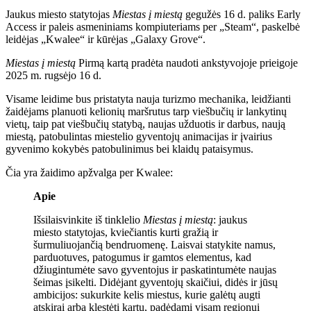
Jaukus miesto statytojas
Miestas į miestą
gegužės 16 d. paliks Early
Access ir paleis asmeniniams kompiuteriams per „Steam“, paskelbė
leidėjas „Kwalee“ ir kūrėjas „Galaxy Grove“.
Miestas į miestą
Pirmą kartą pradėta naudoti ankstyvojoje prieigoje
2025 m. rugsėjo 16 d.
Visame leidime bus pristatyta nauja turizmo mechanika, leidžianti
žaidėjams planuoti kelionių maršrutus tarp viešbučių ir lankytinų
vietų, taip pat viešbučių statybą, naujas užduotis ir darbus, naują
miestą, patobulintas miestelio gyventojų animacijas ir įvairius
gyvenimo kokybės patobulinimus bei klaidų pataisymus.
Čia yra žaidimo apžvalga per Kwalee:
Apie
Išsilaisvinkite iš tinklelio
Miestas į miestą
: jaukus
miesto statytojas, kviečiantis kurti gražią ir
šurmuliuojančią bendruomenę. Laisvai statykite namus,
parduotuves, patogumus ir gamtos elementus, kad
džiugintumėte savo gyventojus ir paskatintumėte naujas
šeimas įsikelti. Didėjant gyventojų skaičiui, didės ir jūsų
ambicijos: sukurkite kelis miestus, kurie galėtų augti
atskirai arba klestėti kartu, padėdami visam regionui