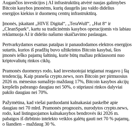
Augančios investicijos į AI infrastruktūrą atvėrė naujas galimybes
Bitcoin kasybos įmonėms, kurių daugelis jau valdo didelius
energijos kiekius ir duomenų centrų infrastruktūrą.
Įmonės, įskaitant „HIVE Digital“, „TeraWulf“, „Hut 8“ ir
„CleanSpark“, kartu su tradicinėmis kasybos operacijomis vis labiau
reklamuoja AI ir didelio našumo skaičiavimo paslaugas.
Pertvarkydamos esamas patalpas ir panaudodamos elektros energijos
sutartis, kurios iš pradžių buvo užtikrintos Bitcoin kasybai, šios
įmonės ieško pajamų šaltinių, kurie būtų mažiau priklausomi nuo
kriptovaliutų rinkos ciklų.
Pramonės duomenys rodo, kad investuotojai teigiamai reagavo į šią
tendenciją. Kaip praneša crypto.news, nors Bitcoin per pirmuosius
2026 m. mėnesius sumažėjo maždaug 17%, Bitcoin kasybos akcijų
krepšelis pabrango daugiau nei 50%, o stipriausi rinkos dalyviai
pakilo daugiau nei 70%.
Pažymėtina, kad viešai parduodami kalnakasiai paskelbė apie
daugiau nei 70 mlrd. Pramonės prognozės, nurodytos crypto.news,
rodo, kad listinguojamos kalnakasybos bendrovės iki 2026 m.
pabaigos iš dirbtinio intelekto veiklos galėtų gauti net 70 % pajamų,
o šiandien – maždaug 30 %.