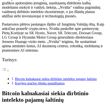
grafikos apdorojimo įrenginių, naudojamų dideliems kalbų
modeliams mokyti ir valdyti, tiekėja, „Nvidia“ vaidina pagrindinį
vaidmenį dirbtinio intelekto ekosistemoje, o jos išlaidų planus
atidžiai stebi investuotojai ir technologijų įmonės.
Pastarosios plėtros pastangos išplito už Jungtinių Valstijų ribų. Kaip
anksčiau pranešė crypto.news, Nvidia paskelbė apie partnerystę
Pietų Korėjoje su SK Hynix, Naver, SK Telecom, Doosan Group,
LG Group ir Hyundai Motor Group generalinio direktoriaus
Jenseno Huango vizito metu. „Nvidia“ teigimu, šie susitarimai
apima atminties lustus, AI duomenų centrus, robotiką, mobilumą ir
pramonines AI sistemas.
Turinys:
Bitcoin kalnakasiai siekia dirbtinio intelekto pajamų šaltinių
Kasybos maržos išlieka spaudžiamos
Bitcoin kalnakasiai siekia dirbtinio
intelekto pajamų šaltinių