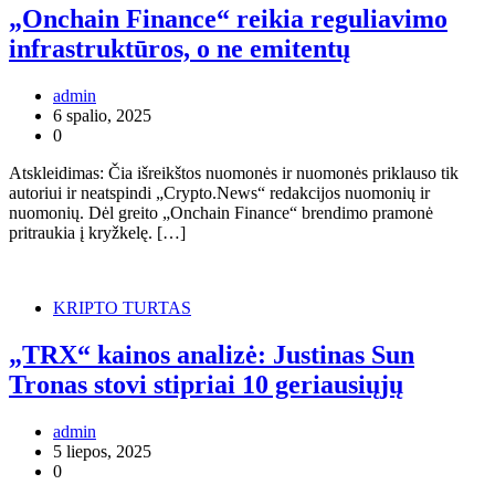
„Onchain Finance“ reikia reguliavimo
infrastruktūros, o ne emitentų
admin
6 spalio, 2025
0
Atskleidimas: Čia išreikštos nuomonės ir nuomonės priklauso tik
autoriui ir neatspindi „Crypto.News“ redakcijos nuomonių ir
nuomonių. Dėl greito „Onchain Finance“ brendimo pramonė
pritraukia į kryžkelę. […]
KRIPTO TURTAS
„TRX“ kainos analizė: Justinas Sun
Tronas stovi stipriai 10 geriausiųjų
admin
5 liepos, 2025
0