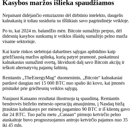
Kasybos maržos išlieka spaudžiamos
Nepaisant didėjančio entuziazmo dėl dirbtinio intelekto, daugelis
kalnakasių ir toliau susiduria su iššūkiais savo pagrindinėje veikloje.
Po to, kai 2024 m. balandžio mėn. Bitcoin sumažėjo perpus, dėl
didesnių kasybos sunkumų ir veiklos išlaidų sumažėjo pelno marža
visame sektoriuje.
Kai kurie rinkos stebėtojai dabartines sąlygas apibūdino kaip
griežčiausią maržos aplinką, kurią patyrė pramonė, paskatinusi
kalnakasius sumažinti svertą, likviduoti dalį savo Bitcoin akcijų ir
ieškoti alternatyvių pajamų šaltinių.
Remiantis „TheEnergyMag“ duomenimis, „Bitcoin“ kalnakasiai
pardavė daugiau nei 15 000 BTC nuo spalio iki kovo, kai įmonės
prisitaikė prie griežtesnių veiklos sąlygų.
Naujausi Kanaano rezultatai iliustruoja tą spaudimą. Remiantis
bendrovės birželio mėnesio operacijų atnaujinimu, į Nasdaq biržą
įtrauktas kalnakasys per mėnesį pagamino 90 BTC ir iš klientų gavo
dar 24 BTC. Tuo pačiu metu „Canaan“ pirmojo ketvirčio pelno
ataskaitoje buvo prognozuojamos antrojo ketvirčio pajamos nuo 35
iki 45 mln.