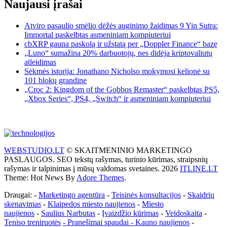
Naujausi įrašai
Atviro pasaulio smėlio dėžės auginimo žaidimas 9 Yin Sutra:
Immortal paskelbtas asmeniniam kompiuteriui
cbXRP gauna paskolą ir užstatą per „Doppler Finance“ bazę
„Luno“ sumažina 20% darbuotojų, nes didėja kriptovaliutų
atleidimas
Sėkmės istorija: Jonathano Nicholso mokymosi kelionė su
101 blokų grandine
„Croc 2: Kingdom of the Gobbos Remaster“ paskelbtas PS5,
„Xbox Series“, PS4, „Switch“ ir asmeniniam kompiuteriui
WEBSTUDIO.LT
© SKAITMENINIO MARKETINGO
PASLAUGOS. SEO tekstų rašymas, turinio kūrimas, straipsnių
rašymas ir talpinimas į mūsų valdomas svetaines. 2026
ITLINE.LT
Theme: Hot News By
Adore Themes
.
Draugai: -
Marketingo agentūra
-
Teisinės konsultacijos
-
Skaidrių
skenavimas
-
Klaipedos miesto naujienos
-
Miesto
naujienos
-
Saulius Narbutas
-
Įvaizdžio kūrimas
-
Veidoskaita
-
Teniso treniruotės
- Pranešimai spaudai -
Kauno naujienos
-