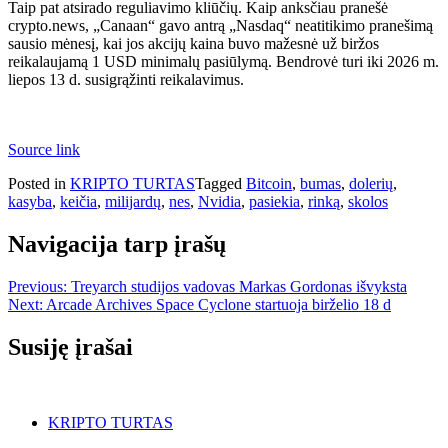
Taip pat atsirado reguliavimo kliūčių. Kaip anksčiau pranešė
crypto.news, „Canaan“ gavo antrą „Nasdaq“ neatitikimo pranešimą
sausio mėnesį, kai jos akcijų kaina buvo mažesnė už biržos
reikalaujamą 1 USD minimalų pasiūlymą. Bendrovė turi iki 2026 m.
liepos 13 d. susigrąžinti reikalavimus.
Source link
Posted in
KRIPTO TURTAS
Tagged
Bitcoin
,
bumas
,
dolerių
,
kasyba
,
keičia
,
milijardų
,
nes
,
Nvidia
,
pasiekia
,
rinką
,
skolos
Navigacija tarp įrašų
Previous:
Treyarch studijos vadovas Markas Gordonas išvyksta
Next:
Arcade Archives Space Cyclone startuoja birželio 18 d
Susiję įrašai
KRIPTO TURTAS