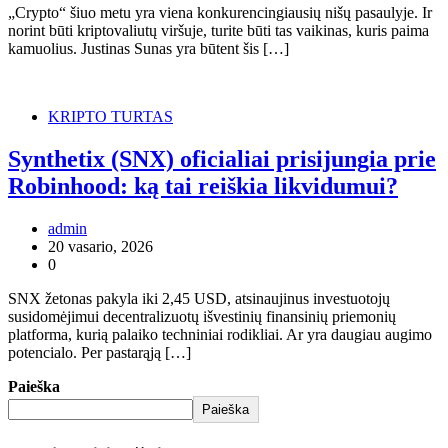
„Crypto“ šiuo metu yra viena konkurencingiausių nišų pasaulyje. Ir
norint būti kriptovaliutų viršuje, turite būti tas vaikinas, kuris paima
kamuolius. Justinas Sunas yra būtent šis […]
KRIPTO TURTAS
Synthetix (SNX) oficialiai prisijungia prie
Robinhood: ką tai reiškia likvidumui?
admin
20 vasario, 2026
0
SNX žetonas pakyla iki 2,45 USD, atsinaujinus investuotojų
susidomėjimui decentralizuotų išvestinių finansinių priemonių
platforma, kurią palaiko techniniai rodikliai. Ar yra daugiau augimo
potencialo. Per pastarąją […]
Paieška
Paieška