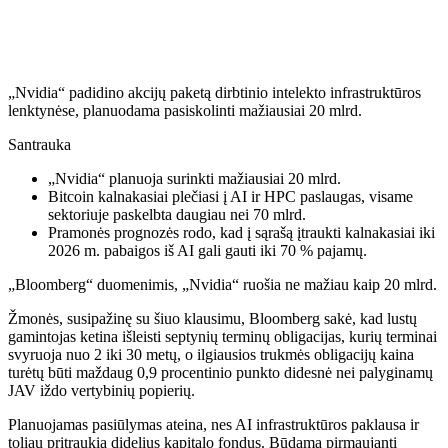
„Nvidia“ padidino akcijų paketą dirbtinio intelekto infrastruktūros
lenktynėse, planuodama pasiskolinti mažiausiai 20 mlrd.
Santrauka
„Nvidia“ planuoja surinkti mažiausiai 20 mlrd.
Bitcoin kalnakasiai plečiasi į AI ir HPC paslaugas, visame
sektoriuje paskelbta daugiau nei 70 mlrd.
Pramonės prognozės rodo, kad į sąrašą įtraukti kalnakasiai iki
2026 m. pabaigos iš AI gali gauti iki 70 % pajamų.
„Bloomberg“ duomenimis, „Nvidia“ ruošia ne mažiau kaip 20 mlrd.
Žmonės, susipažinę su šiuo klausimu, Bloomberg sakė, kad lustų
gamintojas ketina išleisti septynių terminų obligacijas, kurių terminai
svyruoja nuo 2 iki 30 metų, o ilgiausios trukmės obligacijų kaina
turėtų būti maždaug 0,9 procentinio punkto didesnė nei palyginamų
JAV iždo vertybinių popierių.
Planuojamas pasiūlymas ateina, nes AI infrastruktūros paklausa ir
toliau pritraukia didelius kapitalo fondus. Būdama pirmaujanti