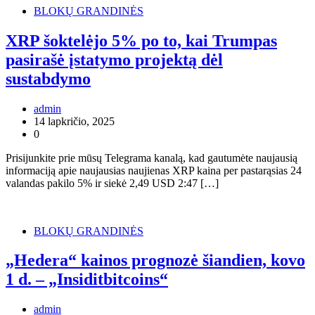
BLOKŲ GRANDINĖS
XRP šoktelėjo 5% po to, kai Trumpas
pasirašė įstatymo projektą dėl
sustabdymo
admin
14 lapkričio, 2025
0
Prisijunkite prie mūsų Telegrama kanalą, kad gautumėte naujausią
informaciją apie naujausias naujienas XRP kaina per pastarąsias 24
valandas pakilo 5% ir siekė 2,49 USD 2:47 […]
BLOKŲ GRANDINĖS
„Hedera“ kainos prognozė šiandien, kovo
1 d. – „Insiditbitcoins“
admin