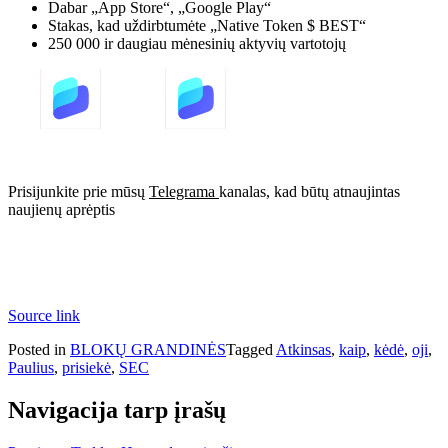
Dabar „App Store“, „Google Play“
Stakas, kad uždirbtumėte „Native Token $ BEST“
250 000 ir daugiau mėnesinių aktyvių vartotojų
Prisijunkite prie mūsų
Telegrama
kanalas, kad būtų atnaujintas
naujienų aprėptis
Source link
Posted in
BLOKŲ GRANDINĖS
Tagged
Atkinsas
,
kaip
,
kėdė
,
oji
,
Paulius
,
prisiekė
,
SEC
Navigacija tarp įrašų