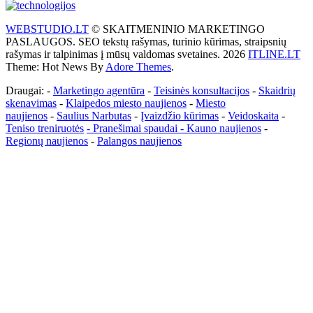
WEBSTUDIO.LT
© SKAITMENINIO MARKETINGO
PASLAUGOS. SEO tekstų rašymas, turinio kūrimas, straipsnių
rašymas ir talpinimas į mūsų valdomas svetaines. 2026
ITLINE.LT
Theme: Hot News By
Adore Themes
.
Draugai: -
Marketingo agentūra
-
Teisinės konsultacijos
-
Skaidrių
skenavimas
-
Klaipedos miesto naujienos
-
Miesto
naujienos
-
Saulius Narbutas
-
Įvaizdžio kūrimas
-
Veidoskaita
-
Teniso treniruotės
- Pranešimai spaudai -
Kauno naujienos
-
Regionų naujienos
-
Palangos naujienos