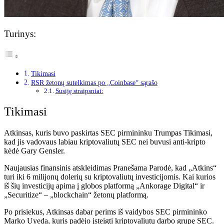
Turinys:
Tikimasi
RSR žetonų sutelkimas po „Coinbase“ sąrašo
Susiję straipsniai:
Tikimasi
Atkinsas, kuris buvo paskirtas SEC pirmininku
Trumpas
Tikimasi,
kad jis vadovaus labiau kriptovaliutų SEC nei buvusi anti-kripto
kėdė Gary Gensler.
Naujausias finansinis atskleidimas
Pranešama
Parodė, kad „Atkins“
turi iki 6 milijonų dolerių su kriptovaliutų investicijomis. Kai kurios
iš šių investicijų apima į globos platformą „Ankorage Digital“ ir
„Securitize“ – „blockchain“ žetonų platformą.
Po prisiekus, Atkinsas dabar perims iš vaidybos SEC pirmininko
Marko Uyeda, kuris padėjo įsteigti kriptovaliutų darbo grupę SEC.