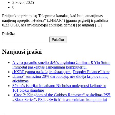
2 kovo, 2025
0
Prisijunkite prie mūsų Telegrama kanalas, kad būtų atnaujintas
naujienų aprėptis „Hedera“ („HBAR“) įgauna pagreitį ir padidina
0,23 USD, nes investuotojai atkreipia dėmesį į jo augantį […]
Paieška
Paieška
Naujausi įrašai
Atviro pasaulio smėlio dėžės auginimo žaidimas 9 Yin Sutra:
Immortal paskelbtas asmeniniam kompiuteriui
cbXRP gauna paskolą ir užstatą per „Doppler Finance“ bazę
„Luno“ sumažina 20% darbuotojų, nes didėja kriptovaliutų
atleidimas
Sėkmės istorija: Jonathano Nicholso mokymosi kelionė su
101 blokų grandine
„Croc 2: Kingdom of the Gobbos Remaster“ paskelbtas PS5,
„Xbox Series“, PS4, „Switch“ ir asmeniniam kompiuteriui