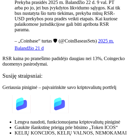
Prekyba prasidės 2025 m. Balandžio 22 d. 9 val. PT
arba po jo, jei bus įvykdytos likvidumo sąlygos. Kai tik
bus nustatyta šio turto tiekimas, prekyba mūsų RSR-
USD prekybos pora pradės veikti etapais. Kai kuriose
palaikomose jurisdikcijose gali būti apribota RSR
parama.
– „Coinbase“ turtas 🛡️ (@CoinBaseasSets)
2025 m.
Balandžio 21 d
RSR kaina po pranešimo padidėjo daugiau nei 13%, Coingecko
duomenys
pasirodymai.
Susiję straipsniai:
Geriausia piniginė – paįvairinkite savo kriptovaliutų portfelį
Lengva naudoti, funkcionuojama kriptovaliutų piniginė
Gaukite išankstinę prieigą prie būsimo „Token ICOS“
KELIŲ KONCIJOS, KELIŲ VALNOS, NEMOKAMAI