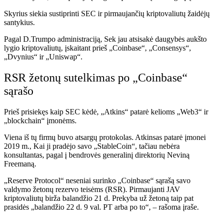
Skyrius siekia sustiprinti SEC ir pirmaujančių kriptovaliutų žaidėjų
santykius.
Pagal D.Trumpo administraciją,
Sek
jau atsisakė daugybės aukšto
lygio kriptovaliutų, įskaitant prieš „Coinbase“, „Consensys“,
„Dvynius“ ir „Uniswap“.
RSR žetonų sutelkimas po „Coinbase“
sąrašo
Prieš prisiekęs kaip SEC kėdė, „Atkins“ patarė kelioms „Web3“ ir
„blockchain“ įmonėms.
Viena iš tų firmų buvo atsargų protokolas. Atkinsas patarė įmonei
2019 m., Kai ji pradėjo savo „StableCoin“, tačiau nebėra
konsultantas,
pagal
į bendrovės generalinį direktorių Neviną
Freemaną.
„Reserve Protocol“ neseniai surinko „Coinbase“ sąrašą savo
valdymo žetonų rezervo teisėms (RSR). Pirmaujanti JAV
kriptovaliutų birža balandžio 21 d. Prekyba už žetoną taip pat
prasidės „balandžio 22 d. 9 val. PT arba po to“, – rašoma įraše.