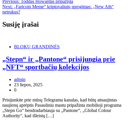
Previous:
Toddas Howardas pripažįsta
Next:
„Fartcoin Meme“ kriptovaliutų sprogimas: „New Ath“
netrukus?
Susiję įrašai
BLOKŲ GRANDINĖS
„Stepn“ ir „Pantone“ prisijungia prie
„NFT“ sportbačių kolekcijos
admin
23 liepos, 2025
0
Prisijunkite prie mūsų Telegrama kanalas, kad būtų atnaujintas
naujienų aprėptis Pasauliniu mastu pripažinta mobilioji programa
„Stepn Go“ bendradarbiauja su „Pantone“, „Global Colour
Authority“, kad išleistų […]