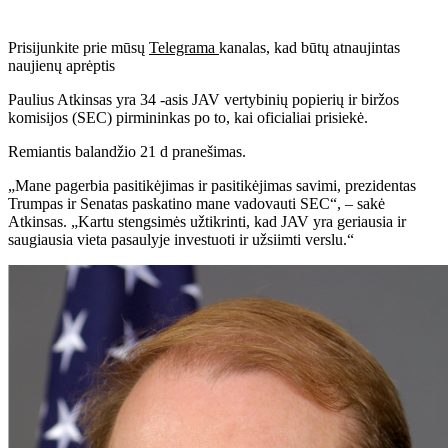
Prisijunkite prie mūsų
Telegrama
kanalas, kad būtų atnaujintas
naujienų aprėptis
Paulius Atkinsas yra 34 -asis JAV vertybinių popierių ir biržos
komisijos (SEC) pirmininkas po to, kai oficialiai prisiekė.
Remiantis balandžio 21 d
pranešimas
.
„Mane pagerbia pasitikėjimas ir pasitikėjimas savimi, prezidentas
Trumpas ir Senatas paskatino mane vadovauti SEC“, – sakė
Atkinsas. „Kartu stengsimės užtikrinti, kad JAV yra geriausia ir
saugiausia vieta pasaulyje investuoti ir užsiimti verslu.“