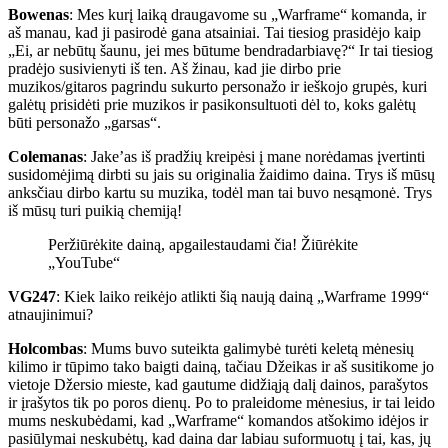
Bowenas
: Mes kurį laiką draugavome su „Warframe“ komanda, ir
aš manau, kad ji pasirodė gana atsainiai. Tai tiesiog prasidėjo kaip
„Ei, ar nebūtų šaunu, jei mes būtume bendradarbiavę?“ Ir tai tiesiog
pradėjo susivienyti iš ten. Aš žinau, kad jie dirbo prie
muzikos/gitaros pagrindu sukurto personažo ir ieškojo grupės, kuri
galėtų prisidėti prie muzikos ir pasikonsultuoti dėl to, koks galėtų
būti personažo „garsas“.
Colemanas
: Jake’as iš pradžių kreipėsi į mane norėdamas įvertinti
susidomėjimą dirbti su jais su originalia žaidimo daina. Trys iš mūsų
anksčiau dirbo kartu su muzika, todėl man tai buvo nesąmonė. Trys
iš mūsų turi puikią chemiją!
Peržiūrėkite dainą, apgailestaudami čia! Žiūrėkite
„YouTube“
VG247
: Kiek laiko reikėjo atlikti šią naują dainą „Warframe 1999“
atnaujinimui?
Holcombas
: Mums buvo suteikta galimybė turėti keletą mėnesių
kilimo ir tūpimo tako baigti dainą, tačiau Džeikas ir aš susitikome jo
vietoje Džersio mieste, kad gautume didžiąją dalį dainos, parašytos
ir įrašytos tik po poros dienų. Po to praleidome mėnesius, ir tai leido
mums neskubėdami, kad „Warframe“ komandos atšokimo idėjos ir
pasiūlymai neskubėtų, kad daina dar labiau suformuotų į tai, kas, jų