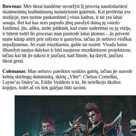
Bowenas
: Mes tikrai bandėme suvaržyti šį procesą naudodamiesi
skaitmeninių kraštutinumų nustatytomis gairėmis. Kai periferija yra
studijoje, mes turime paskambinti į visus kadrus, ir tai yra labai
smagu. Bet kai kas nors paprašo jūsų parašyti dainą jų vaizdo
žaidimui, jūs, aišku, turite įsitikinti, kad esate suderintas su jų vizija,
ir būtent todėl šis procesas man pasirodė labai įdomus – jis privertė
mane kitaip artėti prie rašymo ir gamybos, tačiau jis nebuvo visiškai
nepažįstamas. Jei esate muzikantas, galite tai susieti. Visada baisu
išbandyti naujus dalykus ir būti naujuose muzikiniuose projektuose,
tačiau kai tik jis sukosi ir jaučiasi, kad žinote, ką daryti, jaučiasi
tikrai gerai.
Colemanas
: Man nebuvo pateiktos sunkios gairių, tačiau jie nurodė
keletą skirtingų dainininkų, skirtų „Vibe“. Chrisas Cornellas,
Layne’as Staley’as, Eddie Vedderis ir kt. Jie neieškojo tikslios
kopijos, todėl aš vis tiek galėjau būti savimi.