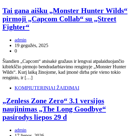
Tai gana aišku „Monster Hunter Wilds“
pirmoji „Capcom Collab“ su „Street
Fighter“
admin
19 gegužės, 2025
0
Šiandien „Capcom“ atsisakė gražaus ir lengvai atpalaiduojančio
kibirkščio pirmojo bendradarbiavimo renginyje „Monster Hunter
Wilds“. Kurį laiką žinojome, kad įmonė dirba prie vieno tokio
renginio, ir […]
KOMPIUTERINIAI ŽAIDIMAI
„Zenless Zone Zero“ 3.1 versijos
naujinimas „The Long Goodbye“
pasirodys liepos 29 d
admin
17 liepos, 2026