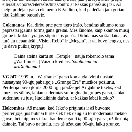
eilėraštis/choras/eilėraštis/tiltas/outro ar kažkas panašaus į tai. Aš
netgi pridėjau garso elementų iš žaidimo, kad padėčiau jam geriau
tikti žaidimo pasaulyje.
Colemanas
: Kai dirbu prie gero tigro įrašo, bendras albumo tonas
paprastai įgauna formą gana greitai. Mes žinome, kaip skamba mūsų
grupė ir kokios yra jos stipriosios pusės. Dirbdamas su šia daina, aš
turėjau nepamiršti „Vision Rebb“ ir „Megan“, ir tai buvo lengva, nes
jie davė puikią kryptį!
Daina ateina kartu su „Temple“, nauja rokenrolo tema
„Warframe“. |
Vaizdo kreditas:
Skaitmeniniai
kraštutinumai
VG247
: 1999 m. „Warframe“ garso komanda tvirtai nustatė
nustatymą 90-ųjų pabaigoje „Grunge Era“ muzikos požiūriu.
Periferija buvo įkurta 2000 -ųjų pradžioje! Ar galime tikėtis, kad
muzikos stilius, labiau suderintas su originaliu grupės garsu, labiau
suderintu su jūsų šiuolaikiniu darbu, ar kažkas labai kitokio?
Holcombas
: Aš manau, kad Jake’o prigimtis ir aš buvome
periferijoje, jūs būtinai turite šiek tiek daugiau to modernaus metalo
garso, bet taip, mes tikrai bandėme gauti tą 90 -ųjų garsą, užfiksuotą
dainoje. Tai buvo natūralu, nes aš užaugau 90-ųjų laikų grunge.