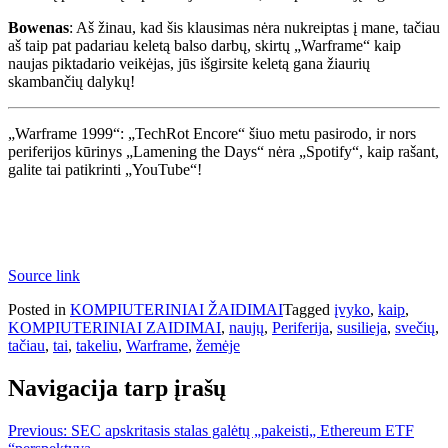
Bowenas
: Aš žinau, kad šis klausimas nėra nukreiptas į mane, tačiau
aš taip pat padariau keletą balso darbų, skirtų „Warframe“ kaip
naujas piktadario veikėjas, jūs išgirsite keletą gana žiaurių
skambančių dalykų!
„Warframe 1999“: „TechRot Encore“ šiuo metu pasirodo, ir nors
periferijos kūrinys „Lamening the Days“ nėra „Spotify“, kaip rašant,
galite tai patikrinti „YouTube“!
Source link
Posted in
KOMPIUTERINIAI ŽAIDIMAI
Tagged
įvyko
,
kaip
,
KOMPIUTERINIAI ZAIDIMAI
,
naujų
,
Periferija
,
susilieja
,
svečių
,
tačiau
,
tai
,
takeliu
,
Warframe
,
žemėje
Navigacija tarp įrašų
Previous:
SEC apskritasis stalas galėtų „pakeisti„ Ethereum ETF