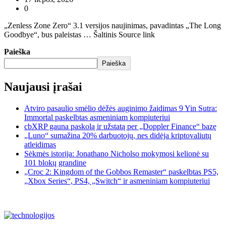
0
„Zenless Zone Zero“ 3.1 versijos naujinimas, pavadintas „The Long
Goodbye“, bus paleistas … Šaltinis Source link
Paieška
Paieška
Naujausi įrašai
Atviro pasaulio smėlio dėžės auginimo žaidimas 9 Yin Sutra:
Immortal paskelbtas asmeniniam kompiuteriui
cbXRP gauna paskolą ir užstatą per „Doppler Finance“ bazę
„Luno“ sumažina 20% darbuotojų, nes didėja kriptovaliutų
atleidimas
Sėkmės istorija: Jonathano Nicholso mokymosi kelionė su
101 blokų grandine
„Croc 2: Kingdom of the Gobbos Remaster“ paskelbtas PS5,
„Xbox Series“, PS4, „Switch“ ir asmeniniam kompiuteriui