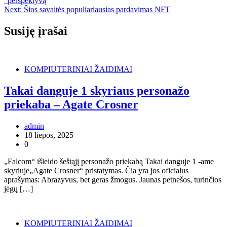
“perspektyvą
Next:
Šios savaitės populiariausias pardavimas NFT
Susiję įrašai
KOMPIUTERINIAI ŽAIDIMAI
Takai danguje 1 skyriaus personažo
priekaba – Agate Crosner
admin
18 liepos, 2025
0
„Falcom“ išleido šeštąjį personažo priekabą Takai danguje 1 -ame
skyriuje„Agate Crosner“ pristatymas. Čia yra jos oficialus
aprašymas: Abrazyvus, bet geras žmogus. Jaunas petnešos, turinčios
jėgų […]
KOMPIUTERINIAI ŽAIDIMAI