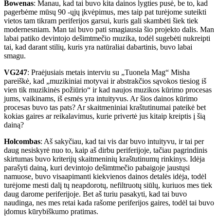
Bowenas
: Manau, kad tai buvo kita dainos lygties pusė, be to, kad
pagerbėme mūsų 90 -ųjų įkvėpimus, mes taip pat turėjome suteikti
vietos tam tikram periferijos garsui, kuris gali skambėti šiek tiek
modernesniam. Man tai buvo pati smagiausia šio projekto dalis. Man
labai patiko devintojo dešimtmečio muzika, todėl sugebėti nukreipti
tai, kad darant stilių, kuris yra natūraliai dabartinis, buvo labai
smagu.
VG247
: Praėjusiais metais interviu su „Tuonela Mag“ Misha
pareiškė, kad „muzikiniai motyvai ir abstrakčios sąvokos tiesiog iš
vien tik muzikinės požiūrio“ ir kad naujos muzikos kūrimo procesas
jums, vaikinams, iš esmės yra intuityvus. Ar šios dainos kūrimo
procesas buvo tas pats? Ar skaitmeniniai kraštutinumai pateikė bet
kokias gaires ar reikalavimus, kurie privertė jus kitaip kreiptis į šią
dainą?
Holcombas
: Aš sakyčiau, kad tai vis dar buvo intuityvu, ir tai per
daug nesiskyrė nuo to, kaip aš dirbu periferijoje, tačiau pagrindinis
skirtumas buvo kriterijų skaitmeninių kraštutinumų rinkinys. Idėja
parašyti dainą, kuri devintojo dešimtmečio pabaigoje jaustųsi
namuose, buvo visaapimanti kiekvienos dainos detalės idėja, todėl
turėjome mesti dalį tų neapdorotų, nefiltruotų siūlų, kuriuos mes tiek
daug darome periferijoje. Bet aš turiu pasakyti, kad tai buvo
naudinga, nes mes retai kada rašome periferijos gaires, todėl tai buvo
įdomus kūrybiškumo pratimas.