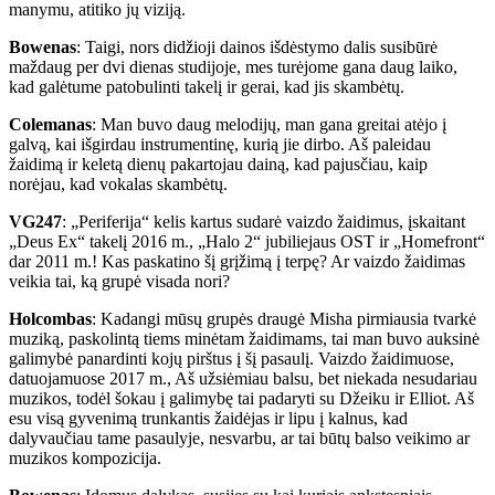
manymu, atitiko jų viziją.
Bowenas
: Taigi, nors didžioji dainos išdėstymo dalis susibūrė
maždaug per dvi dienas studijoje, mes turėjome gana daug laiko,
kad galėtume patobulinti takelį ir gerai, kad jis skambėtų.
Colemanas
: Man buvo daug melodijų, man gana greitai atėjo į
galvą, kai išgirdau instrumentinę, kurią jie dirbo. Aš paleidau
žaidimą ir keletą dienų pakartojau dainą, kad pajusčiau, kaip
norėjau, kad vokalas skambėtų.
VG247
: „Periferija“ kelis kartus sudarė vaizdo žaidimus, įskaitant
„Deus Ex“ takelį 2016 m., „Halo 2“ jubiliejaus OST ir „Homefront“
dar 2011 m.! Kas paskatino šį grįžimą į terpę? Ar vaizdo žaidimas
veikia tai, ką grupė visada nori?
Holcombas
: Kadangi mūsų grupės draugė Misha pirmiausia tvarkė
muziką, paskolintą tiems minėtam žaidimams, tai man buvo auksinė
galimybė panardinti kojų pirštus į šį pasaulį. Vaizdo žaidimuose,
datuojamuose 2017 m., Aš užsiėmiau balsu, bet niekada nesudariau
muzikos, todėl šokau į galimybę tai padaryti su Džeiku ir Elliot. Aš
esu visą gyvenimą trunkantis žaidėjas ir lipu į kalnus, kad
dalyvaučiau tame pasaulyje, nesvarbu, ar tai būtų balso veikimo ar
muzikos kompozicija.