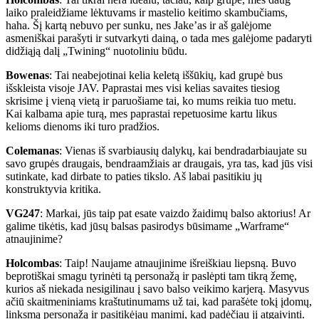
laiko praleidžiame lėktuvams ir mastelio keitimo skambučiams,
haha. Šį kartą nebuvo per sunku, nes Jake’as ir aš galėjome
asmeniškai parašyti ir sutvarkyti dainą, o tada mes galėjome padaryti
didžiąją dalį „Twining“ nuotoliniu būdu.
Bowenas
: Tai neabejotinai kelia keletą iššūkių, kad grupė bus
išskleista visoje JAV. Paprastai mes visi kelias savaites tiesiog
skrisime į vieną vietą ir paruošiame tai, ko mums reikia tuo metu.
Kai kalbama apie turą, mes paprastai repetuosime kartu likus
kelioms dienoms iki turo pradžios.
Colemanas
: Vienas iš svarbiausių dalykų, kai bendradarbiaujate su
savo grupės draugais, bendraamžiais ar draugais, yra tas, kad jūs visi
sutinkate, kad dirbate to paties tikslo. Aš labai pasitikiu jų
konstruktyvia kritika.
VG247
: Markai, jūs taip pat esate vaizdo žaidimų balso aktorius! Ar
galime tikėtis, kad jūsų balsas pasirodys būsimame „Warframe“
atnaujinime?
Holcombas
: Taip! Naujame atnaujinime išreiškiau liepsną. Buvo
beprotiškai smagu tyrinėti tą personažą ir paslėpti tam tikrą žemę,
kurios aš niekada nesigilinau į savo balso veikimo karjerą. Masyvus
ačiū skaitmeniniams kraštutinumams už tai, kad parašėte tokį įdomų,
linksmą personažą ir pasitikėjau manimi, kad padėčiau jį atgaivinti.