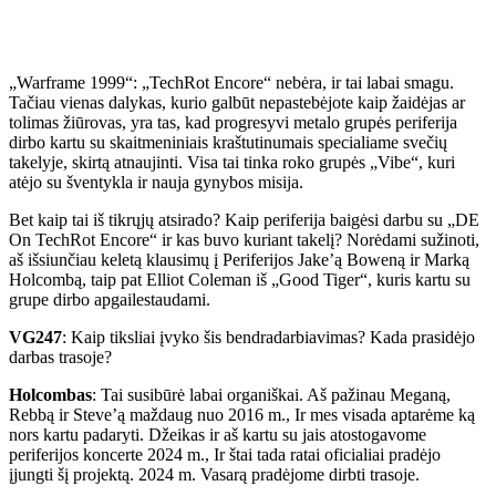
„Warframe 1999“: „TechRot Encore“ nebėra, ir tai labai smagu.
Tačiau vienas dalykas, kurio galbūt nepastebėjote kaip žaidėjas ar
tolimas žiūrovas, yra tas, kad progresyvi metalo grupės periferija
dirbo kartu su skaitmeniniais kraštutinumais specialiame svečių
takelyje, skirtą atnaujinti. Visa tai tinka roko grupės „Vibe“, kuri
atėjo su šventykla ir nauja gynybos misija.
Bet kaip tai iš tikrųjų atsirado? Kaip periferija baigėsi darbu su „DE
On TechRot Encore“ ir kas buvo kuriant takelį? Norėdami sužinoti,
aš išsiunčiau keletą klausimų į Periferijos Jake’ą Boweną ir Marką
Holcombą, taip pat Elliot Coleman iš „Good Tiger“, kuris kartu su
grupe dirbo apgailestaudami.
VG247
: Kaip tiksliai įvyko šis bendradarbiavimas? Kada prasidėjo
darbas trasoje?
Holcombas
: Tai susibūrė labai organiškai. Aš pažinau Meganą,
Rebbą ir Steve’ą maždaug nuo 2016 m., Ir mes visada aptarėme ką
nors kartu padaryti. Džeikas ir aš kartu su jais atostogavome
periferijos koncerte 2024 m., Ir štai tada ratai oficialiai pradėjo
įjungti šį projektą. 2024 m. Vasarą pradėjome dirbti trasoje.