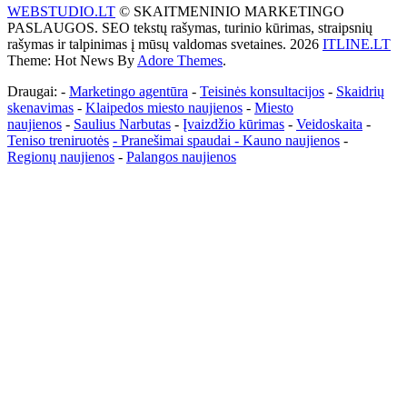
WEBSTUDIO.LT
© SKAITMENINIO MARKETINGO
PASLAUGOS. SEO tekstų rašymas, turinio kūrimas, straipsnių
rašymas ir talpinimas į mūsų valdomas svetaines. 2026
ITLINE.LT
Theme: Hot News By
Adore Themes
.
Draugai: -
Marketingo agentūra
-
Teisinės konsultacijos
-
Skaidrių
skenavimas
-
Klaipedos miesto naujienos
-
Miesto
naujienos
-
Saulius Narbutas
-
Įvaizdžio kūrimas
-
Veidoskaita
-
Teniso treniruotės
- Pranešimai spaudai -
Kauno naujienos
-
Regionų naujienos
-
Palangos naujienos