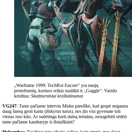
„Warframe 1999: TechRot Encore“ yra naujų
protoframių, kuriuos reikia susitikti ir „Gaggle“.
Vaizdo
kreditas:
Skaitmeniniai kraštutinumai
VG247
: Tame pačiame interviu Misha pareiškė, kad grupė negauna
daug šansų groti kartu (išskyrus turus), nes jūs visi gyvenate toli
vienas nuo kito. Ar sudėtinga kurti dainą terminu, nesugebėti sėdėti
tame pačiame kambaryje ir išsiaiškinti?
Holcombas
: Tai tikrai nėra idealu, tačiau, kaip grupė, mes daug