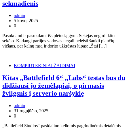
sekmadienis
admin
5 kovo, 2025
0
Pasukdami ir pasukdami išsiplėtusią gyrą. Sekėjas negirdi kito
sekėjo. Kadangi partijos vadovas negali neleisti šaukti plaučių
viršaus, per kalnų rasą ir dorito užkrėstas lūpas: „Štai […]
KOMPIUTERINIAI ŽAIDIMAI
Kitas „Battlefield 6“ „Labs“ testas bus du
didžiausi jo žemėlapiai, o pirmasis
žvilgsnis į serverio naršyklę
admin
31 rugpjūčio, 2025
0
„Battlefield Studios“ pasidalino keliomis pagrindinėmis detalėmis