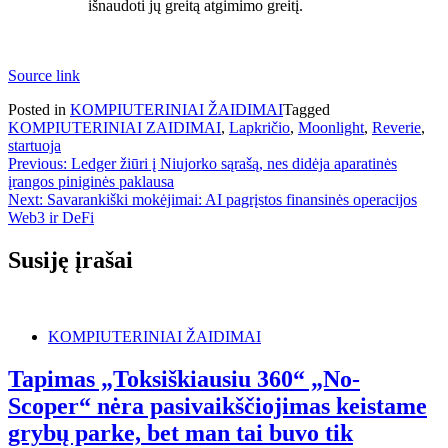
išnaudoti jų greitą atgimimo greitį.
Source link
Posted in
KOMPIUTERINIAI ŽAIDIMAI
Tagged
KOMPIUTERINIAI ZAIDIMAI
,
Lapkričio
,
Moonlight
,
Reverie
,
startuoja
Navigacija
Previous:
Ledger žiūri į Niujorko sąrašą, nes didėja aparatinės
įrangos piniginės paklausa
tarp
Next:
Savarankiški mokėjimai: AI pagrįstos finansinės operacijos
įrašų
Web3 ir DeFi
Susiję įrašai
KOMPIUTERINIAI ŽAIDIMAI
Tapimas „Toksiškiausiu 360“ „No-
Scoper“ nėra pasivaikščiojimas keistame
grybų parke, bet man tai buvo tik