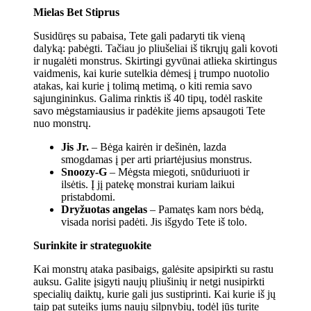
Mielas Bet Stiprus
Susidūręs su pabaisa, Tete gali padaryti tik vieną
dalyką: pabėgti. Tačiau jo pliušeliai iš tikrųjų gali kovoti
ir nugalėti monstrus. Skirtingi gyvūnai atlieka skirtingus
vaidmenis, kai kurie sutelkia dėmesį į trumpo nuotolio
atakas, kai kurie į tolimą metimą, o kiti remia savo
sąjungininkus. Galima rinktis iš 40 tipų, todėl raskite
savo mėgstamiausius ir padėkite jiems apsaugoti Tete
nuo monstrų.
Jis Jr.
– Bėga kairėn ir dešinėn, lazda
smogdamas į per arti priartėjusius monstrus.
Snoozy-G
– Mėgsta miegoti, snūduriuoti ir
ilsėtis. Į jį patekę monstrai kuriam laikui
pristabdomi.
Dryžuotas angelas
– Pamatęs kam nors bėdą,
visada norisi padėti. Jis išgydo Tete iš tolo.
Surinkite ir strateguokite
Kai monstrų ataka pasibaigs, galėsite apsipirkti su rastu
auksu. Galite įsigyti naujų pliušinių ir netgi nusipirkti
specialių daiktų, kurie gali jus sustiprinti. Kai kurie iš jų
taip pat suteiks jums naujų silpnybių, todėl jūs turite