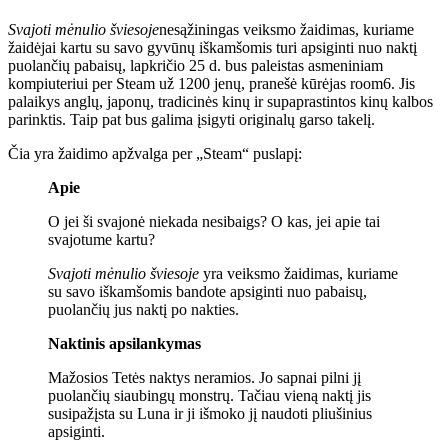
Svajoti mėnulio šviesoje
nesąžiningas veiksmo žaidimas, kuriame
žaidėjai kartu su savo gyvūnų iškamšomis turi apsiginti nuo naktį
puolančių pabaisų, lapkričio 25 d. bus paleistas asmeniniam
kompiuteriui per Steam už 1200 jenų, pranešė kūrėjas room6. Jis
palaikys anglų, japonų, tradicinės kinų ir supaprastintos kinų kalbos
parinktis. Taip pat bus galima įsigyti originalų garso takelį.
Čia yra žaidimo apžvalga per „Steam“ puslapį:
Apie
O jei ši svajonė niekada nesibaigs? O kas, jei apie tai
svajotume kartu?
Svajoti mėnulio šviesoje
yra veiksmo žaidimas, kuriame
su savo iškamšomis bandote apsiginti nuo pabaisų,
puolančių jus naktį po nakties.
Naktinis apsilankymas
Mažosios Tetės naktys neramios. Jo sapnai pilni jį
puolančių siaubingų monstrų. Tačiau vieną naktį jis
susipažįsta su Luna ir ji išmoko jį naudoti pliušinius
apsiginti.