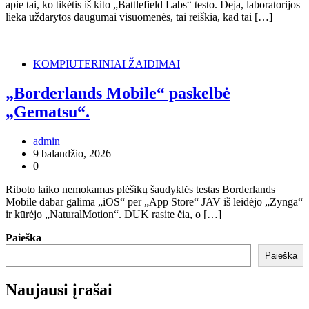
apie tai, ko tikėtis iš kito „Battlefield Labs“ testo. Deja, laboratorijos
lieka uždarytos daugumai visuomenės, tai reiškia, kad tai […]
KOMPIUTERINIAI ŽAIDIMAI
„Borderlands Mobile“ paskelbė
„Gematsu“.
admin
9 balandžio, 2026
0
Riboto laiko nemokamas plėšikų šaudyklės testas Borderlands
Mobile dabar galima „iOS“ per „App Store“ JAV iš leidėjo „Zynga“
ir kūrėjo „NaturalMotion“. DUK rasite čia, o […]
Paieška
Paieška
Naujausi įrašai