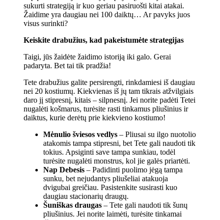
sukurti strategiją ir kuo geriau pasiruošti kitai atakai.
Žaidime yra daugiau nei 100 daiktų… Ar pavyks juos
visus surinkti?
Keiskite drabužius, kad pakeistumėte strategijas
Taigi, jūs žaidėte žaidimo istoriją iki galo. Gerai
padaryta. Bet tai tik pradžia!
Tete drabužius galite persirengti, rinkdamiesi iš daugiau
nei 20 kostiumų. Kiekvienas iš jų tam tikrais atžvilgiais
daro jį stipresnį, kitais – silpnesnį. Jei norite padėti Tetei
nugalėti košmarus, turėsite rasti tinkamus pliušinius ir
daiktus, kurie derėtų prie kiekvieno kostiumo!
Mėnulio šviesos vedlys
– Pliusai su ilgo nuotolio
atakomis tampa stipresni, bet Tete gali naudoti tik
tokius. Apsiginti save tampa sunkiau, todėl
turėsite nugalėti monstrus, kol jie galės priartėti.
Nap Debesis
– Padidinti puolimo jėgą tampa
sunku, bet nejudantys pliušeliai atakuoja
dvigubai greičiau. Pasistenkite susirasti kuo
daugiau stacionarių draugų.
Šuniškas draugas
– Tete gali naudoti tik šunų
pliušinius. Jei norite laimėti, turėsite tinkamai