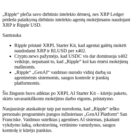
„Ripple“ plečia savo dirbtinio intelekto dėmesį, nes XRP Ledger
prideda palaikymą dirbtinio intelekto agentų mokėjimams naudojant
XRP ir Ripple USD.
Santrauka
Ripple pristatė XRPL Starter Kit, kad agentai galėtų mokėti
naudodami XRP ir RLUSD per x402.
Crypto.news pažymėjo, kad USDC vis dar dominuoja x402
veikloje, nepaisant to, kad „Ripple“ kol kas ėmėsi mokėjimų
mašinomis.
„Ripple“ „GenAI“ vaidmuo nurodo vidinį darbą su
agentinėmis sistemomis, saugos kontrole ir įrankių
platformomis.
Šis žingsnis buvo atliktas po XRPL AI Starter Kit – kūrėjo paketo,
skirto savarankiškoms mokėjimo darbo eigoms, pristatymo.
Naujausioje ataskaitoje taip pat nurodoma, kad „Ripple“ ieško
personalo programinės įrangos inžinieriaus „GenAI Platform“ San
Franciske. Vaidmuo sutelktas į agentines AI sistemas, įskaitant
vykdymo laiką, orkestravimą, vertinimo vamzdynus, saugos
kontrolę ir kūrėjo įrankius.