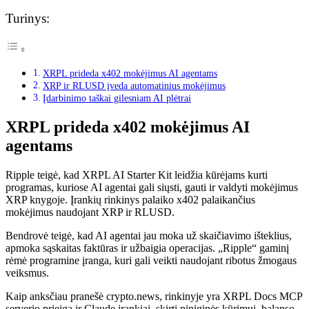
Turinys:
XRPL prideda x402 mokėjimus AI agentams
XRP ir RLUSD įveda automatinius mokėjimus
Įdarbinimo taškai gilesniam AI plėtrai
XRPL prideda x402 mokėjimus AI
agentams
Ripple teigė, kad XRPL AI Starter Kit leidžia kūrėjams kurti
programas, kuriose AI agentai gali siųsti, gauti ir valdyti mokėjimus
XRP knygoje. Įrankių rinkinys palaiko x402 palaikančius
mokėjimus naudojant XRP ir RLUSD.
Bendrovė teigė, kad AI agentai jau moka už skaičiavimo išteklius,
apmoka sąskaitas faktūras ir užbaigia operacijas. „Ripple“ gaminį
rėmė programine įranga, kuri gali veikti naudojant ribotus žmogaus
veiksmus.
Kaip anksčiau pranešė crypto.news, rinkinyje yra XRPL Docs MCP
serverio prieiga ir Claude įrankiai, skirti piniginės kūrimui, balanso