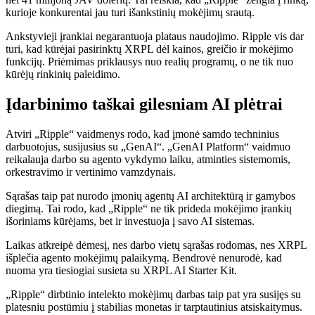
kurioje konkurentai jau turi išankstinių mokėjimų srautą.
Ankstyvieji įrankiai negarantuoja plataus naudojimo. Ripple vis dar
turi, kad kūrėjai pasirinktų XRPL dėl kainos, greičio ir mokėjimo
funkcijų. Priėmimas priklausys nuo realių programų, o ne tik nuo
kūrėjų rinkinių paleidimo.
Įdarbinimo taškai gilesniam AI plėtrai
Atviri „Ripple“ vaidmenys rodo, kad įmonė samdo techninius
darbuotojus, susijusius su „GenAI“. „GenAI Platform“ vaidmuo
reikalauja darbo su agento vykdymo laiku, atminties sistemomis,
orkestravimo ir vertinimo vamzdynais.
Sąrašas taip pat nurodo įmonių agentų AI architektūrą ir gamybos
diegimą. Tai rodo, kad „Ripple“ ne tik prideda mokėjimo įrankių
išoriniams kūrėjams, bet ir investuoja į savo AI sistemas.
Laikas atkreipė dėmesį, nes darbo vietų sąrašas rodomas, nes XRPL
išplečia agento mokėjimų palaikymą. Bendrovė nenurodė, kad
nuoma yra tiesiogiai susieta su XRPL AI Starter Kit.
„Ripple“ dirbtinio intelekto mokėjimų darbas taip pat yra susijęs su
platesniu postūmiu į stabilias monetas ir tarptautinius atsiskaitymus.