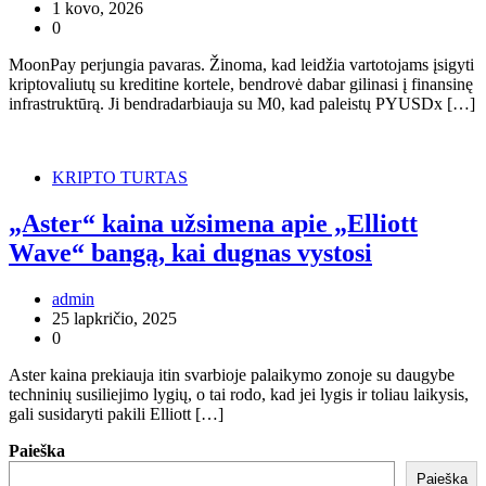
1 kovo, 2026
0
MoonPay perjungia pavaras. Žinoma, kad leidžia vartotojams įsigyti
kriptovaliutų su kreditine kortele, bendrovė dabar gilinasi į finansinę
infrastruktūrą. Ji bendradarbiauja su M0, kad paleistų PYUSDx […]
KRIPTO TURTAS
„Aster“ kaina užsimena apie „Elliott
Wave“ bangą, kai dugnas vystosi
admin
25 lapkričio, 2025
0
Aster kaina prekiauja itin svarbioje palaikymo zonoje su daugybe
techninių susiliejimo lygių, o tai rodo, kad jei lygis ir toliau laikysis,
gali susidaryti pakili Elliott […]
Paieška
Paieška