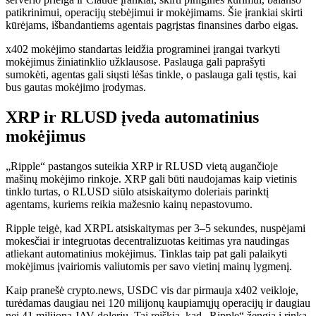
patikrinimui, operacijų stebėjimui ir mokėjimams. Šie įrankiai skirti
kūrėjams, išbandantiems agentais pagrįstas finansines darbo eigas.
x402 mokėjimo standartas leidžia programinei įrangai tvarkyti
mokėjimus žiniatinklio užklausose. Paslauga gali paprašyti
sumokėti, agentas gali siųsti lėšas tinkle, o paslauga gali tęstis, kai
bus gautas mokėjimo įrodymas.
XRP ir RLUSD įveda automatinius
mokėjimus
„Ripple“ pastangos suteikia XRP ir RLUSD vietą augančioje
mašinų mokėjimo rinkoje. XRP gali būti naudojamas kaip vietinis
tinklo turtas, o RLUSD siūlo atsiskaitymo doleriais parinktį
agentams, kuriems reikia mažesnio kainų nepastovumo.
Ripple teigė, kad XRPL atsiskaitymas per 3–5 sekundes, nuspėjami
mokesčiai ir integruotas decentralizuotas keitimas yra naudingas
atliekant automatinius mokėjimus. Tinklas taip pat gali palaikyti
mokėjimus įvairiomis valiutomis per savo vietinį mainų lygmenį.
Kaip pranešė crypto.news, USDC vis dar pirmauja x402 veikloje,
turėdamas daugiau nei 120 milijonų kaupiamųjų operacijų ir daugiau
nei 41 milijoną JAV dolerių. Tai reiškia, kad „Ripple“ žengia į rinką,