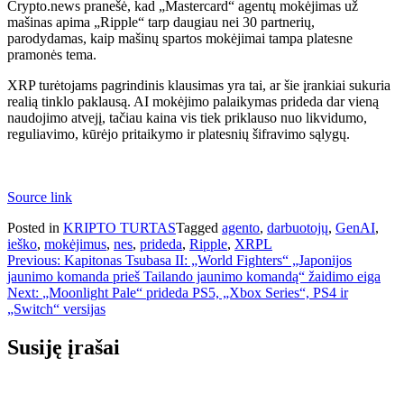
Crypto.news pranešė, kad „Mastercard“ agentų mokėjimas už
mašinas apima „Ripple“ tarp daugiau nei 30 partnerių,
parodydamas, kaip mašinų spartos mokėjimai tampa platesne
pramonės tema.
XRP turėtojams pagrindinis klausimas yra tai, ar šie įrankiai sukuria
realią tinklo paklausą. AI mokėjimo palaikymas prideda dar vieną
naudojimo atvejį, tačiau kaina vis tiek priklauso nuo likvidumo,
reguliavimo, kūrėjo pritaikymo ir platesnių šifravimo sąlygų.
Source link
Posted in
KRIPTO TURTAS
Tagged
agento
,
darbuotojų
,
GenAI
,
ieško
,
mokėjimus
,
nes
,
prideda
,
Ripple
,
XRPL
Navigacija
Previous:
Kapitonas Tsubasa II: „World Fighters“ „Japonijos
jaunimo komanda prieš Tailando jaunimo komandą“ žaidimo eiga
tarp
Next:
„Moonlight Pale“ prideda PS5, „Xbox Series“, PS4 ir
įrašų
„Switch“ versijas
Susiję įrašai