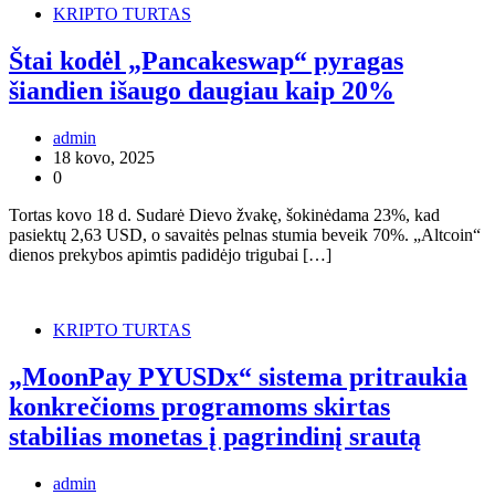
KRIPTO TURTAS
Štai kodėl „Pancakeswap“ pyragas
šiandien išaugo daugiau kaip 20%
admin
18 kovo, 2025
0
Tortas kovo 18 d. Sudarė Dievo žvakę, šokinėdama 23%, kad
pasiektų 2,63 USD, o savaitės pelnas stumia beveik 70%. „Altcoin“
dienos prekybos apimtis padidėjo trigubai […]
KRIPTO TURTAS
„MoonPay PYUSDx“ sistema pritraukia
konkrečioms programoms skirtas
stabilias monetas į pagrindinį srautą
admin