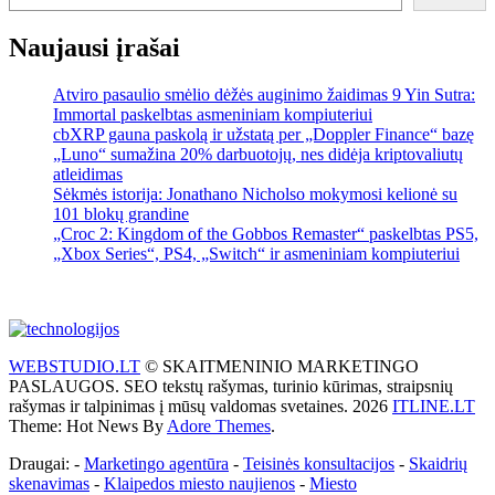
Naujausi įrašai
Atviro pasaulio smėlio dėžės auginimo žaidimas 9 Yin Sutra:
Immortal paskelbtas asmeniniam kompiuteriui
cbXRP gauna paskolą ir užstatą per „Doppler Finance“ bazę
„Luno“ sumažina 20% darbuotojų, nes didėja kriptovaliutų
atleidimas
Sėkmės istorija: Jonathano Nicholso mokymosi kelionė su
101 blokų grandine
„Croc 2: Kingdom of the Gobbos Remaster“ paskelbtas PS5,
„Xbox Series“, PS4, „Switch“ ir asmeniniam kompiuteriui
WEBSTUDIO.LT
© SKAITMENINIO MARKETINGO
PASLAUGOS. SEO tekstų rašymas, turinio kūrimas, straipsnių
rašymas ir talpinimas į mūsų valdomas svetaines. 2026
ITLINE.LT
Theme: Hot News By
Adore Themes
.
Draugai: -
Marketingo agentūra
-
Teisinės konsultacijos
-
Skaidrių
skenavimas
-
Klaipedos miesto naujienos
-
Miesto