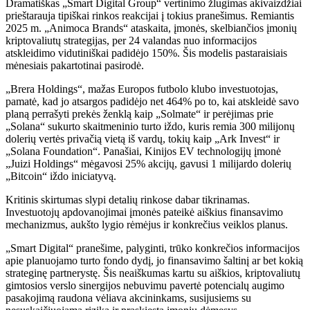
Dramatiškas „Smart Digital Group“ vertinimo žlugimas akivaizdžiai
prieštarauja tipiškai rinkos reakcijai į tokius pranešimus. Remiantis
2025 m. „Animoca Brands“ ataskaita, įmonės, skelbiančios įmonių
kriptovaliutų strategijas, per 24 valandas nuo informacijos
atskleidimo vidutiniškai padidėjo 150%. Šis modelis pastaraisiais
mėnesiais pakartotinai pasirodė.
„Brera Holdings“, mažas Europos futbolo klubo investuotojas,
pamatė, kad jo atsargos padidėjo net 464% po to, kai atskleidė savo
planą perrašyti prekės ženklą kaip „Solmate“ ir perėjimas prie
„Solana“ sukurto skaitmeninio turto iždo, kuris remia 300 milijonų
dolerių vertės privačią vietą iš vardų, tokių kaip „Ark Invest“ ir
„Solana Foundation“. Panašiai, Kinijos EV technologijų įmonė
„Juizi Holdings“ mėgavosi 25% akcijų, gavusi 1 milijardo dolerių
„Bitcoin“ iždo iniciatyvą.
Kritinis skirtumas slypi detalių rinkose dabar tikrinamas.
Investuotojų apdovanojimai įmonės pateikė aiškius finansavimo
mechanizmus, aukšto lygio rėmėjus ir konkrečius veiklos planus.
„Smart Digital“ pranešime, palyginti, trūko konkrečios informacijos
apie planuojamo turto fondo dydį, jo finansavimo šaltinį ar bet kokią
strateginę partnerystę. Šis neaiškumas kartu su aiškios, kriptovaliutų
gimtosios verslo sinergijos nebuvimu pavertė potencialų augimo
pasakojimą raudona vėliava akcininkams, susijusiems su