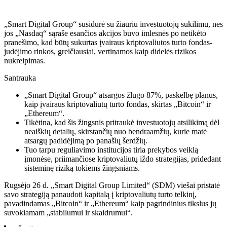
„Smart Digital Group“ susidūrė su žiauriu investuotojų sukilimu, nes
jos „Nasdaq“ sąraše esančios akcijos buvo imlesnės po netikėto
pranešimo, kad būtų sukurtas įvairaus kriptovaliutos turto fondas-
judėjimo rinkos, greičiausiai, vertinamos kaip didelės rizikos
nukreipimas.
Santrauka
„Smart Digital Group“ atsargos žlugo 87%, paskelbę planus,
kaip įvairaus kriptovaliutų turto fondas, skirtas „Bitcoin“ ir
„Ethereum“.
Tikėtina, kad šis žingsnis pritraukė investuotojų atsilikimą dėl
neaiškių detalių, skirstančių nuo bendraamžių, kurie matė
atsargų padidėjimą po panašių šerdžių.
Tuo tarpu reguliavimo institucijos tiria prekybos veiklą
įmonėse, priimančiose kriptovaliutų iždo strategijas, pridedant
sisteminę riziką tokiems žingsniams.
Rugsėjo 26 d. „Smart Digital Group Limited“ (SDM) viešai pristatė
savo strategiją panaudoti kapitalą į kriptovaliutų turto telkinį,
pavadindamas „Bitcoin“ ir „Ethereum“ kaip pagrindinius tikslus jų
suvokiamam „stabilumui ir skaidrumui“.