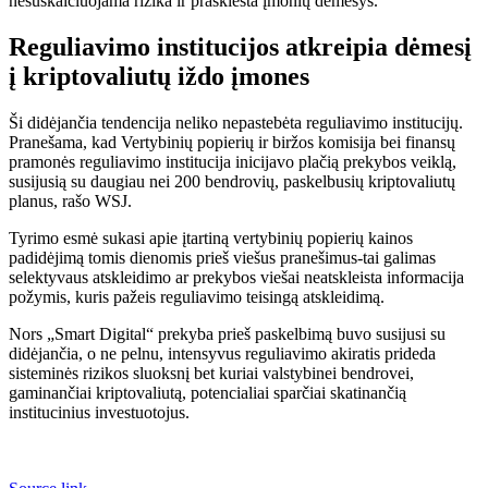
nesuskaičiuojama rizika ir praskiesta įmonių dėmesys.
Reguliavimo institucijos atkreipia dėmesį
į kriptovaliutų iždo įmones
Ši didėjančia tendencija neliko nepastebėta reguliavimo institucijų.
Pranešama, kad Vertybinių popierių ir biržos komisija bei finansų
pramonės reguliavimo institucija inicijavo plačią prekybos veiklą,
susijusią su daugiau nei 200 bendrovių, paskelbusių kriptovaliutų
planus, rašo WSJ.
Tyrimo esmė sukasi apie įtartiną vertybinių popierių kainos
padidėjimą tomis dienomis prieš viešus pranešimus-tai galimas
selektyvaus atskleidimo ar prekybos viešai neatskleista informacija
požymis, kuris pažeis reguliavimo teisingą atskleidimą.
Nors „Smart Digital“ prekyba prieš paskelbimą buvo susijusi su
didėjančia, o ne pelnu, intensyvus reguliavimo akiratis prideda
sisteminės rizikos sluoksnį bet kuriai valstybinei bendrovei,
gaminančiai kriptovaliutą, potencialiai sparčiai skatinančią
institucinius investuotojus.