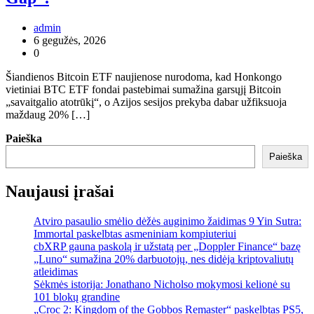
admin
6 gegužės, 2026
0
Šiandienos Bitcoin ETF naujienose nurodoma, kad Honkongo
vietiniai BTC ETF fondai pastebimai sumažina garsųjį Bitcoin
„savaitgalio atotrūkį“, o Azijos sesijos prekyba dabar užfiksuoja
maždaug 20% […]
Paieška
Paieška
Naujausi įrašai
Atviro pasaulio smėlio dėžės auginimo žaidimas 9 Yin Sutra:
Immortal paskelbtas asmeniniam kompiuteriui
cbXRP gauna paskolą ir užstatą per „Doppler Finance“ bazę
„Luno“ sumažina 20% darbuotojų, nes didėja kriptovaliutų
atleidimas
Sėkmės istorija: Jonathano Nicholso mokymosi kelionė su
101 blokų grandine
„Croc 2: Kingdom of the Gobbos Remaster“ paskelbtas PS5,