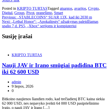
Source link
Posted in
KRIPTO TURTAS
Tagged
atsargos
,
avarijos
,
Crypto
,
Digital
,
Group
,
Pivot
,
pranešimo
,
Smart
Navigacija
Previous:
„STABLECOINS“ SUAR 13X, kad iki 2030 m
Next:
„Lethal Honor“: „Apokalipsės“ užsakymas paleidžiamas
tarp
spalio 7 d. PS5, „Xbox“ serijoms ir kompiuteriui
įrašų
Susiję įrašai
KRIPTO TURTAS
Nauji JAV ir Irano smūgiai padidina BTC
iki 62 600 USD
admin
9 liepos, 2026
0
Bitkoino naujienos šiandien rodo, kad trečiadienį BTC kaina siekia
62 000 USD, nes nepavyko įveikti 64 000 USD pasipriešinimo
lygio, o nauji JAV ir Irano […]