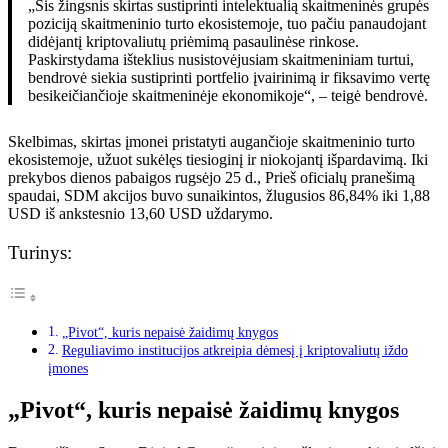
„Šis žingsnis skirtas sustiprinti intelektualią skaitmeninės grupės
poziciją skaitmeninio turto ekosistemoje, tuo pačiu panaudojant
didėjantį kriptovaliutų priėmimą pasaulinėse rinkose.
Paskirstydama išteklius nusistovėjusiam skaitmeniniam turtui,
bendrovė siekia sustiprinti portfelio įvairinimą ir fiksavimo vertę
besikeičiančioje skaitmeninėje ekonomikoje“, – teigė bendrovė.
Skelbimas, skirtas įmonei pristatyti augančioje skaitmeninio turto
ekosistemoje, užuot sukėlęs tiesioginį ir niokojantį išpardavimą. Iki
prekybos dienos pabaigos rugsėjo 25 d., Prieš oficialų pranešimą
spaudai, SDM akcijos buvo sunaikintos, žlugusios 86,84% iki 1,88
USD iš ankstesnio 13,60 USD uždarymo.
Turinys:
„Pivot“, kuris nepaisė žaidimų knygos
Reguliavimo institucijos atkreipia dėmesį į kriptovaliutų iždo
įmones
„Pivot“, kuris nepaisė žaidimų knygos