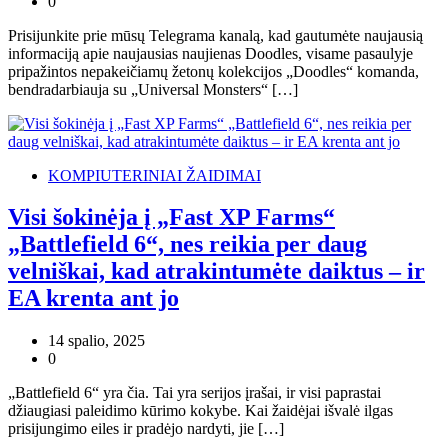
0
Prisijunkite prie mūsų Telegrama kanalą, kad gautumėte naujausią
informaciją apie naujausias naujienas Doodles, visame pasaulyje
pripažintos nepakeičiamų žetonų kolekcijos „Doodles“ komanda,
bendradarbiauja su „Universal Monsters“ […]
KOMPIUTERINIAI ŽAIDIMAI
Visi šokinėja į „Fast XP Farms“
„Battlefield 6“, nes reikia per daug
velniškai, kad atrakintumėte daiktus – ir
EA krenta ant jo
14 spalio, 2025
0
„Battlefield 6“ yra čia. Tai yra serijos įrašai, ir visi paprastai
džiaugiasi paleidimo kūrimo kokybe. Kai žaidėjai išvalė ilgas
prisijungimo eiles ir pradėjo nardyti, jie […]