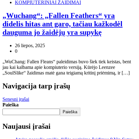
KOMPIUTERINIAI ŽAIDIMAI
„Wuchang“: „Fallen Feathers“ yra
didelis hitas ant garo, tačiau kažkodėl
dauguma jo žaidėjų yra supykę
26 liepos, 2025
0
„WuChang: Fallen Fleans“ paleidimas buvo šiek tiek keistas, bent
jau kai kalbama apie kompiuterio versiją. Kūrėjo Leenzee
„SoulSlike“ žaidimas matė gana teigiamą kritinį priėmimą, ir […]
Navigacija tarp įrašų
Senesni įrašai
Paieška
Paieška
Naujausi įrašai