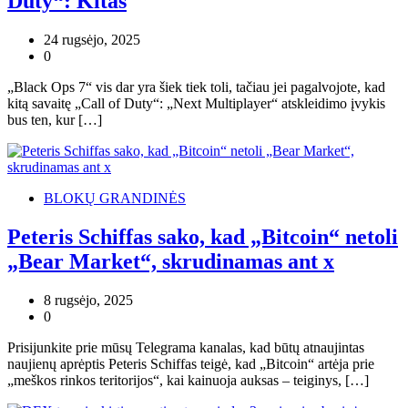
Duty“: Kitas
24 rugsėjo, 2025
0
„Black Ops 7“ vis dar yra šiek tiek toli, tačiau jei pagalvojote, kad
kitą savaitę „Call of Duty“: „Next Multiplayer“ atskleidimo įvykis
bus ten, kur […]
BLOKŲ GRANDINĖS
Peteris Schiffas sako, kad „Bitcoin“ netoli
„Bear Market“, skrudinamas ant x
8 rugsėjo, 2025
0
Prisijunkite prie mūsų Telegrama kanalas, kad būtų atnaujintas
naujienų aprėptis Peteris Schiffas teigė, kad „Bitcoin“ artėja prie
„meškos rinkos teritorijos“, kai kainuoja auksas – teiginys, […]