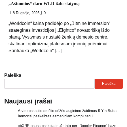
„Aštuonios“ daro WLD iždo statymą
8 Rugsėjo, 2025
0
„Worldcoin“ kaina padidėjo po „Bitmine Immersion“
strateginės investicijos į „Eightco“ novatorišką iždo
planą. Vystymasis nustatė ženklą dėmesio centre,
skatinant optimizmą platesniam įmonių priėmimui.
Santrauka „Worldcoin“ […]
Paieška
Paieška
Naujausi įrašai
Atviro pasaulio smėlio dėžės auginimo žaidimas 9 Yin Sutra:
Immortal paskelbtas asmeniniam kompiuteriui
cbXRP gauna paskolą ir užstatą per „Doppler Finance“ bazę