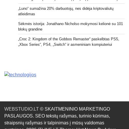
„Luno“ sumažina 20% darbuotojų, nes didėja kriptovaliutų
atleidimas
Sėkmės istorija: Jonathano Nicholso mokymosi kelionė su 101
blokų grandine
„Croc 2: Kingdom of the Gobbos Remaster“ paskelbtas PS5,
„Xbox Series“, PS4, „Switch“ ir asmeniniam kompiuteriui
WEBSTUDIO.LT
© SKAITMENINIO MARKETINGO
PASLAUGOS. SEO tekstų rašymas, turinio kūrimas,
straipsnių rašymas ir talpinimas į mūsų valdomas