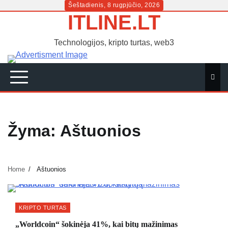
Skip
Šeštadienis, 8 rugpjūčio, 2026
ITLINE.LT
to
content
Technologijos, kripto turtas, web3
Žyma:
Aštuonios
Home
Aštuonios
KRIPTO TURTAS
„Worldcoin“ šokinėja 41%, kai bitų mažinimas