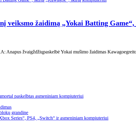
ktinį veiksmo žaidimą „Yokai Batting Game“,
KA: Anapus žvaigždžiųpaskelbė Yokai mušimo žaidimas Kawagoegreito t
mmortal paskelbtas asmeniniam kompiuteriui
idimas
blokų grandine
box Series“, PS4, „Switch“ ir asmeniniam kompiuteriui