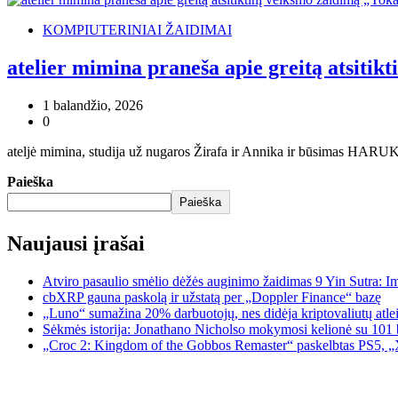
KOMPIUTERINIAI ŽAIDIMAI
atelier mimina praneša apie greitą atsiti
1 balandžio, 2026
0
ateljė mimina, studija už nugaros Žirafa ir Annika ir būsimas HARU
Paieška
Paieška
Naujausi įrašai
Atviro pasaulio smėlio dėžės auginimo žaidimas 9 Yin Sutra: I
cbXRP gauna paskolą ir užstatą per „Doppler Finance“ bazę
„Luno“ sumažina 20% darbuotojų, nes didėja kriptovaliutų atle
Sėkmės istorija: Jonathano Nicholso mokymosi kelionė su 101 
„Croc 2: Kingdom of the Gobbos Remaster“ paskelbtas PS5, „X