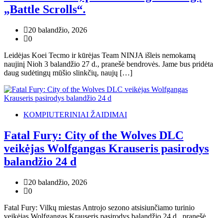
„Battle Scrolls“.
20 balandžio, 2026
0
Leidėjas Koei Tecmo ir kūrėjas Team NINJA išleis nemokamą
naujinį Nioh 3 balandžio 27 d., pranešė bendrovės. Jame bus pridėta
daug sudėtingų mūšio slinkčių, naujų […]
KOMPIUTERINIAI ŽAIDIMAI
Fatal Fury: City of the Wolves DLC
veikėjas Wolfgangas Krauseris pasirodys
balandžio 24 d
20 balandžio, 2026
0
Fatal Fury: Vilkų miestas Antrojo sezono atsisiunčiamo turinio
veikėjas Wolfgangas Krauseris pasirodys balandžio 24 d., pranešė