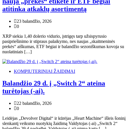
nauja „prekės“ etiketė ir ETF bėgiai
atitinka atkaklų asortimentą
23 balandžio, 2026
0
XRP siekia 1,40 dolerio vidurio, įstrigęs tarp užsispyrusio
pasipriešinimo ir stipraus palaikymo, nes naujas „skaitmeninės
prekės“ aiškumas, ETF bėgiai ir balandžio sezoniškumas kovoja su
nuolatiniais […]
KOMPIUTERINIAI ŽAIDIMAI
Balandžio 29 d. į „Switch 2“ ateina
turėtojas (-ai).
22 balandžio, 2026
0
Leidėjas „Devolver Digital“ ir kūrėjas „Heart Machine“ išleis šoninį
slenkantį veiksmo nuotykių žaidimą Valdytojas (-ai) „Switch 2“
balandžio 29 d paskelbė. Valdytojas (-ai) pirmą kartą […]