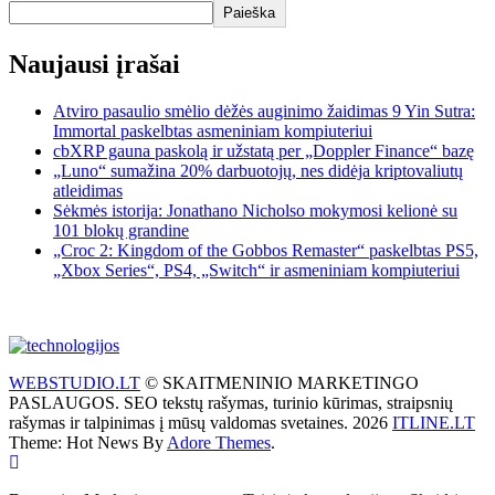
Paieška
Naujausi įrašai
Atviro pasaulio smėlio dėžės auginimo žaidimas 9 Yin Sutra:
Immortal paskelbtas asmeniniam kompiuteriui
cbXRP gauna paskolą ir užstatą per „Doppler Finance“ bazę
„Luno“ sumažina 20% darbuotojų, nes didėja kriptovaliutų
atleidimas
Sėkmės istorija: Jonathano Nicholso mokymosi kelionė su
101 blokų grandine
„Croc 2: Kingdom of the Gobbos Remaster“ paskelbtas PS5,
„Xbox Series“, PS4, „Switch“ ir asmeniniam kompiuteriui
WEBSTUDIO.LT
© SKAITMENINIO MARKETINGO
PASLAUGOS. SEO tekstų rašymas, turinio kūrimas, straipsnių
rašymas ir talpinimas į mūsų valdomas svetaines. 2026
ITLINE.LT
Theme: Hot News By
Adore Themes
.