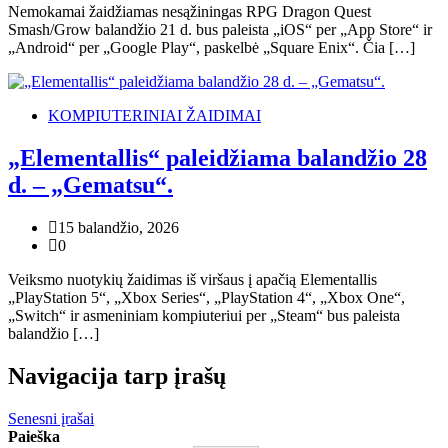
Nemokamai žaidžiamas nesąžiningas RPG Dragon Quest
Smash/Grow balandžio 21 d. bus paleista „iOS“ per „App Store“ ir
„Android“ per „Google Play“, paskelbė „Square Enix“. Čia […]
KOMPIUTERINIAI ŽAIDIMAI
„Elementallis“ paleidžiama balandžio 28
d. – „Gematsu“.
15 balandžio, 2026
0
Veiksmo nuotykių žaidimas iš viršaus į apačią Elementallis
„PlayStation 5“, „Xbox Series“, „PlayStation 4“, „Xbox One“,
„Switch“ ir asmeniniam kompiuteriui per „Steam“ bus paleista
balandžio […]
Navigacija tarp įrašų
Senesni įrašai
Paieška