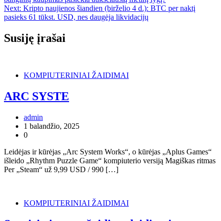
tarp
Next:
Kripto naujienos šiandien (birželio 4 d.): BTC per naktį
įrašų
pasieks 61 tūkst. USD, nes daugėja likvidacijų
Susiję įrašai
KOMPIUTERINIAI ŽAIDIMAI
ARC SYSTE
admin
1 balandžio, 2025
0
Leidėjas ir kūrėjas „Arc System Works“, o kūrėjas „Aplus Games“
išleido „Rhythm Puzzle Game“ kompiuterio versiją Magiškas ritmas
Per „Steam“ už 9,99 USD / 990 […]
KOMPIUTERINIAI ŽAIDIMAI