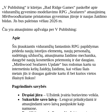
„V Publishing“ ir kūrėjas „Bad Ridge Games“ paskelbė apie
viduramžių gyvenimo modeliavimo RPG „Seafarers“ atnaujinimą
Mirthwood
kuriame pristatomas gyvenimas jūroje ir naujas žaidimo
būdas. Jis bus paleistas vėliau 2026 m.
Čia yra atnaujinimo apžvalga per V Publishing:
Apie
Šis įtraukiantis viduramžių fantastinis RPG papildymas
prideda naujų istorijos elementų, naujų personažų,
sudėtingų užduočių, atnaujinama žaidimo mechanika,
daugybė naujų kosmetikos priemonių ir dar daugiau.
„Mirthwood Seafarers Update“ bus rodomas kartu su
internetiniu kelių žaidėjų žaidimu, kai vėliau šiais
metais jūs ir draugas galėsite kartu iš bet kurios vietos
ištaisyti liukus!
Pagrindinės savybės
Drąsiai jūra
– Užsiimk įvairia buriavimo veikla.
Sukurkite savo laivą
– Lengvai pritaikydami ir
atnaujindami savo laivą pasijuskite kaip
namuose.