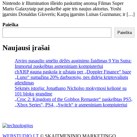
Nintendo ir Illumination išleido paskutinę anonsą Filmas Super
Mario Galaxytaip pat paskelbė apie tris naujus aktorius. Yoshi
įgarsins Donaldas Gloveris; Karpą įgarsins Luisas Guzmanas; ir […]
Paieška
Paieška
Naujausi įrašai
Atviro pasaulio smėlio dėžės auginimo žaidimas 9 Yin Sutra:
Immortal paskelbtas asmeniniam kompiuteriui
cbXRP gauna paskolą ir užstatą per „Doppler Finance“ bazę
„Luno“ sumažina 20% darbuotojų, nes didėja kriptovaliutų
atleidimas
Sėkmės istorija: Jonathano Nicholso mokymosi kelionė su
101 blokų grandine
„Croc 2: Kingdom of the Gobbos Remaster“ paskelbtas PS5,
„Xbox Series“, PS4, „Switch“ ir asmeniniam kompiuteriui
WEBSTUDIO.LT
© SKAITMENINIO MARKETINGO