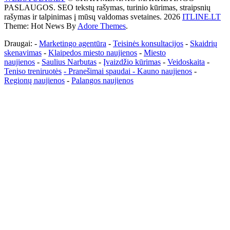
PASLAUGOS. SEO tekstų rašymas, turinio kūrimas, straipsnių
rašymas ir talpinimas į mūsų valdomas svetaines. 2026
ITLINE.LT
Theme: Hot News By
Adore Themes
.
Draugai: -
Marketingo agentūra
-
Teisinės konsultacijos
-
Skaidrių
skenavimas
-
Klaipedos miesto naujienos
-
Miesto
naujienos
-
Saulius Narbutas
-
Įvaizdžio kūrimas
-
Veidoskaita
-
Teniso treniruotės
- Pranešimai spaudai -
Kauno naujienos
-
Regionų naujienos
-
Palangos naujienos