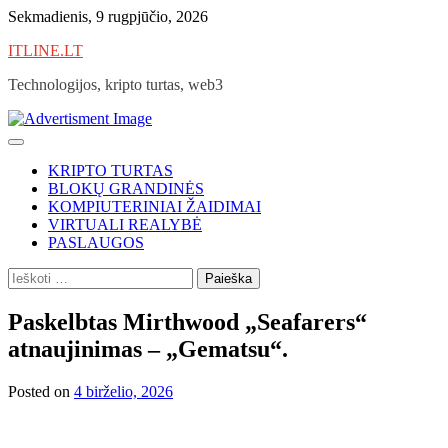
Skip
Sekmadienis, 9 rugpjūčio, 2026
to
ITLINE.LT
content
Technologijos, kripto turtas, web3
KRIPTO TURTAS
BLOKŲ GRANDINĖS
KOMPIUTERINIAI ŽAIDIMAI
VIRTUALI REALYBĖ
PASLAUGOS
Ieškoti:
Paskelbtas Mirthwood „Seafarers“
atnaujinimas – „Gematsu“.
Posted on
4 birželio, 2026