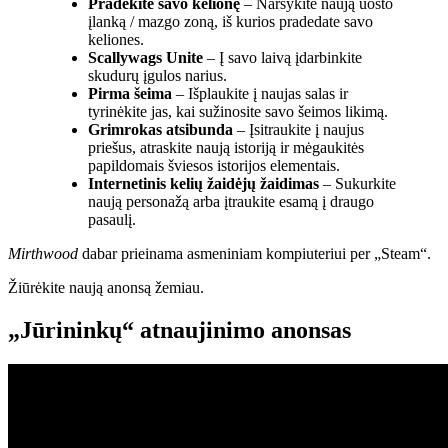
Pradėkite savo kelionę
– Naršykite naują uosto
įlanką / mazgo zoną, iš kurios pradedate savo
keliones.
Scallywags Unite
– Į savo laivą įdarbinkite
skudurų įgulos narius.
Pirma šeima
– Išplaukite į naujas salas ir
tyrinėkite jas, kai sužinosite savo šeimos likimą.
Grimrokas atsibunda
– Įsitraukite į naujus
priešus, atraskite naują istoriją ir mėgaukitės
papildomais šviesos istorijos elementais.
Internetinis kelių žaidėjų žaidimas
– Sukurkite
naują personažą arba įtraukite esamą į draugo
pasaulį.
Mirthwood
dabar prieinama asmeniniam kompiuteriui per „Steam“.
Žiūrėkite naują anonsą žemiau.
„Jūrininkų“ atnaujinimo anonsas