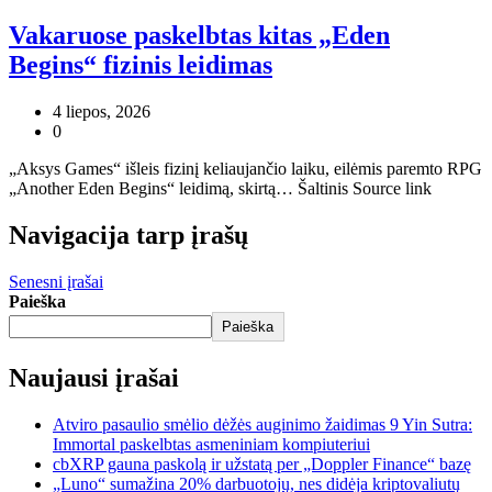
Vakaruose paskelbtas kitas „Eden
Begins“ fizinis leidimas
4 liepos, 2026
0
„Aksys Games“ išleis fizinį keliaujančio laiku, eilėmis paremto RPG
„Another Eden Begins“ leidimą, skirtą… Šaltinis Source link
Navigacija tarp įrašų
Senesni įrašai
Paieška
Paieška
Naujausi įrašai
Atviro pasaulio smėlio dėžės auginimo žaidimas 9 Yin Sutra:
Immortal paskelbtas asmeniniam kompiuteriui
cbXRP gauna paskolą ir užstatą per „Doppler Finance“ bazę
„Luno“ sumažina 20% darbuotojų, nes didėja kriptovaliutų