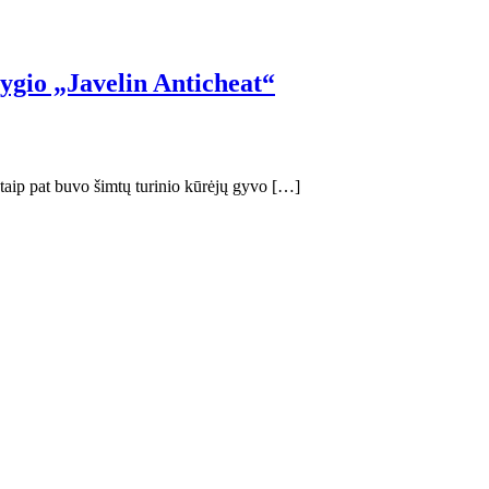
lygio „Javelin Anticheat“
e taip pat buvo šimtų turinio kūrėjų gyvo […]