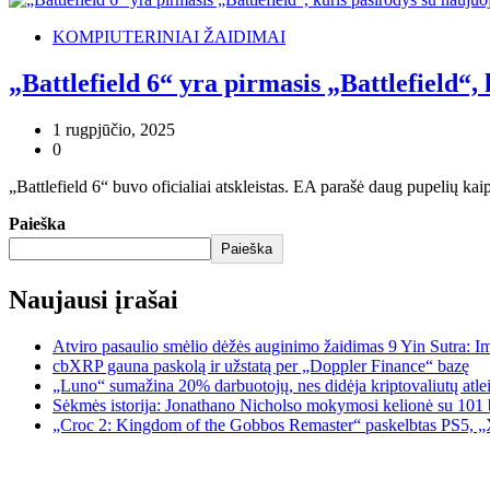
KOMPIUTERINIAI ŽAIDIMAI
„Battlefield 6“ yra pirmasis „Battlefield“
1 rugpjūčio, 2025
0
„Battlefield 6“ buvo oficialiai atskleistas. EA parašė daug pupelių ka
Paieška
Paieška
Naujausi įrašai
Atviro pasaulio smėlio dėžės auginimo žaidimas 9 Yin Sutra: I
cbXRP gauna paskolą ir užstatą per „Doppler Finance“ bazę
„Luno“ sumažina 20% darbuotojų, nes didėja kriptovaliutų atle
Sėkmės istorija: Jonathano Nicholso mokymosi kelionė su 101 
„Croc 2: Kingdom of the Gobbos Remaster“ paskelbtas PS5, „X