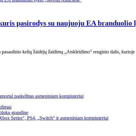
, kuris pasirodys su naujuoju EA branduolio 
ip pasaulinio kelių žaidėjų žaidimų „Atskleidimo“ renginio dalis, kurioj
mmortal paskelbtas asmeniniam kompiuteriui
idimas
blokų grandine
box Series“, PS4, „Switch“ ir asmeniniam kompiuteriui