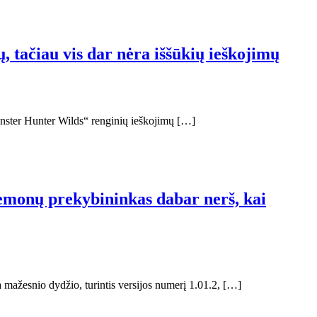
, tačiau vis dar nėra iššūkių ieškojimų
„Monster Hunter Wilds“ renginių ieškojimų […]
demonų prekybininkas dabar nerš, kai
a mažesnio dydžio, turintis versijos numerį 1.01.2, […]