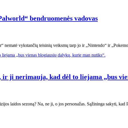
„Palworld“ bendruomenės vadovas
nematė vykstančių teisinių veiksmų tarp jo ir „Nintendo“ ir „Pokemon“
, ir ji nerimauja, kad dėl to liejama „bus v
izijos laidos sezoną? Na, ne ji, o jos personažas. Sąžininga sakyti, kad P