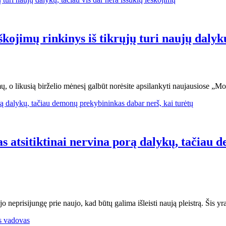
ojimų rinkinys iš tikrųjų turi naujų dalykų
idimų, o likusią birželio mėnesį galbūt norėsite apsilankyti naujausiose 
s atsitiktinai nervina porą dalykų, tačiau 
 neprisijungę prie naujo, kad būtų galima išleisti naują pleistrą. Šis yr