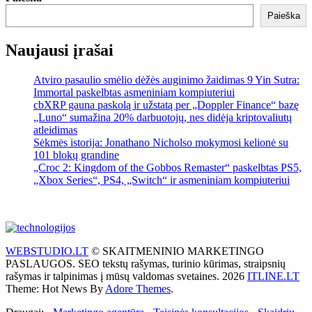
Paieška
Naujausi įrašai
Atviro pasaulio smėlio dėžės auginimo žaidimas 9 Yin Sutra:
Immortal paskelbtas asmeniniam kompiuteriui
cbXRP gauna paskolą ir užstatą per „Doppler Finance“ bazę
„Luno“ sumažina 20% darbuotojų, nes didėja kriptovaliutų
atleidimas
Sėkmės istorija: Jonathano Nicholso mokymosi kelionė su
101 blokų grandine
„Croc 2: Kingdom of the Gobbos Remaster“ paskelbtas PS5,
„Xbox Series“, PS4, „Switch“ ir asmeniniam kompiuteriui
WEBSTUDIO.LT
© SKAITMENINIO MARKETINGO
PASLAUGOS. SEO tekstų rašymas, turinio kūrimas, straipsnių
rašymas ir talpinimas į mūsų valdomas svetaines. 2026
ITLINE.LT
Theme: Hot News By
Adore Themes
.