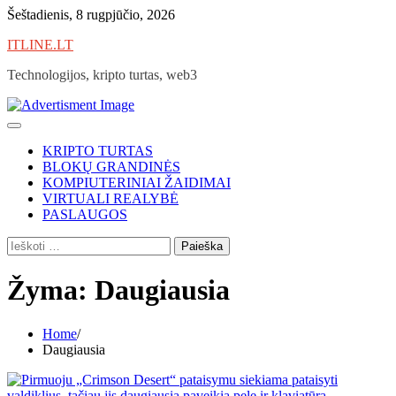
Skip
Šeštadienis, 8 rugpjūčio, 2026
to
ITLINE.LT
content
Technologijos, kripto turtas, web3
KRIPTO TURTAS
BLOKŲ GRANDINĖS
KOMPIUTERINIAI ŽAIDIMAI
VIRTUALI REALYBĖ
PASLAUGOS
Ieškoti:
Žyma:
Daugiausia
Home
Daugiausia