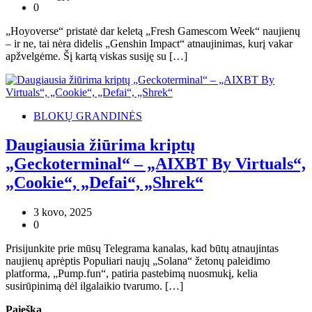
0
„Hoyoverse“ pristatė dar keletą „Fresh Gamescom Week“ naujienų
– ir ne, tai nėra didelis „Genshin Impact“ atnaujinimas, kurį vakar
apžvelgėme. Šį kartą viskas susiję su […]
BLOKŲ GRANDINĖS
Daugiausia žiūrima kriptų
„Geckoterminal“ – „AIXBT By Virtuals“,
„Cookie“, „Defai“, „Shrek“
3 kovo, 2025
0
Prisijunkite prie mūsų Telegrama kanalas, kad būtų atnaujintas
naujienų aprėptis Populiari naujų „Solana“ žetonų paleidimo
platforma, „Pump.fun“, patiria pastebimą nuosmukį, kelia
susirūpinimą dėl ilgalaikio tvarumo. […]
Paieška