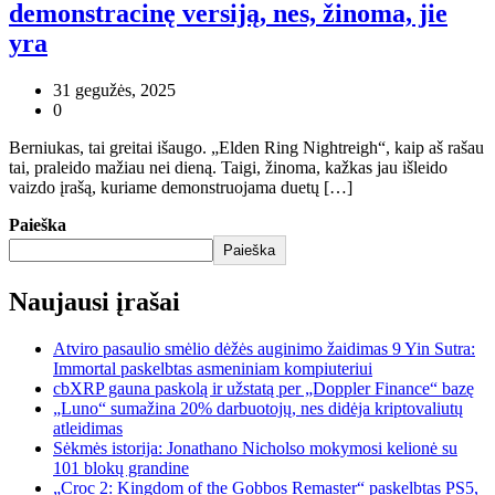
demonstracinę versiją, nes, žinoma, jie
yra
31 gegužės, 2025
0
Berniukas, tai greitai išaugo. „Elden Ring Nightreigh“, kaip aš rašau
tai, praleido mažiau nei dieną. Taigi, žinoma, kažkas jau išleido
vaizdo įrašą, kuriame demonstruojama duetų […]
Paieška
Paieška
Naujausi įrašai
Atviro pasaulio smėlio dėžės auginimo žaidimas 9 Yin Sutra:
Immortal paskelbtas asmeniniam kompiuteriui
cbXRP gauna paskolą ir užstatą per „Doppler Finance“ bazę
„Luno“ sumažina 20% darbuotojų, nes didėja kriptovaliutų
atleidimas
Sėkmės istorija: Jonathano Nicholso mokymosi kelionė su
101 blokų grandine
„Croc 2: Kingdom of the Gobbos Remaster“ paskelbtas PS5,