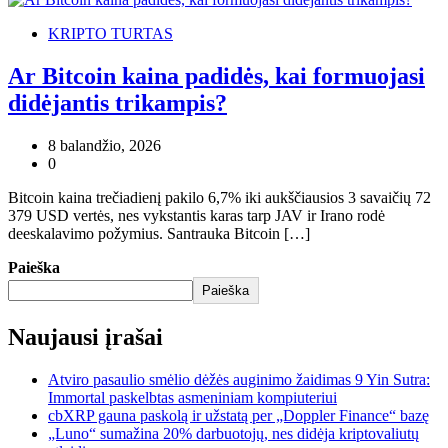
KRIPTO TURTAS
Ar Bitcoin kaina padidės, kai formuojasi
didėjantis trikampis?
8 balandžio, 2026
0
Bitcoin kaina trečiadienį pakilo 6,7% iki aukščiausios 3 savaičių 72
379 USD vertės, nes vykstantis karas tarp JAV ir Irano rodė
deeskalavimo požymius. Santrauka Bitcoin […]
Paieška
Paieška
Naujausi įrašai
Atviro pasaulio smėlio dėžės auginimo žaidimas 9 Yin Sutra:
Immortal paskelbtas asmeniniam kompiuteriui
cbXRP gauna paskolą ir užstatą per „Doppler Finance“ bazę
„Luno“ sumažina 20% darbuotojų, nes didėja kriptovaliutų