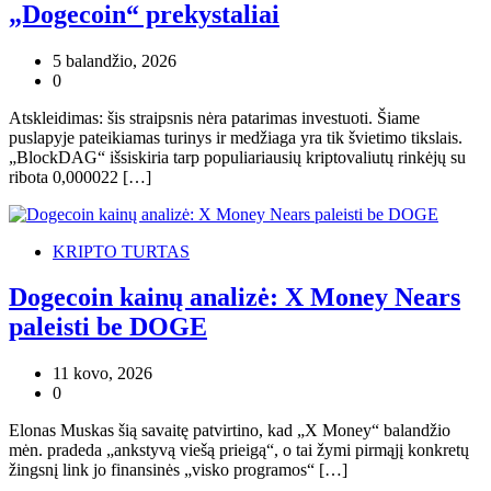
„Dogecoin“ prekystaliai
5 balandžio, 2026
0
Atskleidimas: šis straipsnis nėra patarimas investuoti. Šiame
puslapyje pateikiamas turinys ir medžiaga yra tik švietimo tikslais.
„BlockDAG“ išsiskiria tarp populiariausių kriptovaliutų rinkėjų su
ribota 0,000022 […]
KRIPTO TURTAS
Dogecoin kainų analizė: X Money Nears
paleisti be DOGE
11 kovo, 2026
0
Elonas Muskas šią savaitę patvirtino, kad „X Money“ balandžio
mėn. pradeda „ankstyvą viešą prieigą“, o tai žymi pirmąjį konkretų
žingsnį link jo finansinės „visko programos“ […]