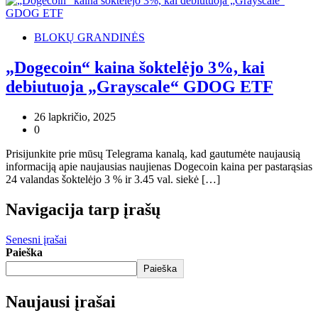
BLOKŲ GRANDINĖS
„Dogecoin“ kaina šoktelėjo 3%, kai
debiutuoja „Grayscale“ GDOG ETF
26 lapkričio, 2025
0
Prisijunkite prie mūsų Telegrama kanalą, kad gautumėte naujausią
informaciją apie naujausias naujienas Dogecoin kaina per pastarąsias
24 valandas šoktelėjo 3 % ir 3.45 val. siekė […]
Navigacija tarp įrašų
Senesni įrašai
Paieška
Paieška
Naujausi įrašai