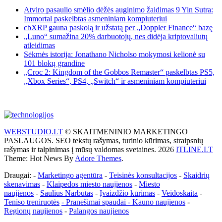
Atviro pasaulio smėlio dėžės auginimo žaidimas 9 Yin Sutra:
Immortal paskelbtas asmeniniam kompiuteriui
cbXRP gauna paskolą ir užstatą per „Doppler Finance“ bazę
„Luno“ sumažina 20% darbuotojų, nes didėja kriptovaliutų
atleidimas
Sėkmės istorija: Jonathano Nicholso mokymosi kelionė su
101 blokų grandine
„Croc 2: Kingdom of the Gobbos Remaster“ paskelbtas PS5,
„Xbox Series“, PS4, „Switch“ ir asmeniniam kompiuteriui
WEBSTUDIO.LT
© SKAITMENINIO MARKETINGO
PASLAUGOS. SEO tekstų rašymas, turinio kūrimas, straipsnių
rašymas ir talpinimas į mūsų valdomas svetaines. 2026
ITLINE.LT
Theme: Hot News By
Adore Themes
.
Draugai: -
Marketingo agentūra
-
Teisinės konsultacijos
-
Skaidrių
skenavimas
-
Klaipedos miesto naujienos
-
Miesto
naujienos
-
Saulius Narbutas
-
Įvaizdžio kūrimas
-
Veidoskaita
-
Teniso treniruotės
- Pranešimai spaudai -
Kauno naujienos
-
Regionų naujienos
-
Palangos naujienos