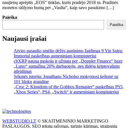
naujienų aprėptis „EOS“ tinklas, kuris pradėjo 2018 m. Pradinės
monetos siūlymo bumą per „Vaulta“, kaip savo pasukimo […]
Paieška
Paieška
Naujausi įrašai
Atviro pasaulio smėlio dėžės auginimo žaidimas 9 Yin Sutra:
Immortal paskelbtas asmeniniam kompiuteriui
cbXRP gauna paskolą ir užstatą per „Doppler Finance“ bazę
„Luno“ sumažina 20% darbuotojų, nes didėja kriptovaliutų
atleidimas
Sėkmės istorija: Jonathano Nicholso mokymosi kelionė su
101 blokų grandine
„Croc 2: Kingdom of the Gobbos Remaster“ paskelbtas PS5,
„Xbox Series“, PS4, „Switch“ ir asmeniniam kompiuteriui
WEBSTUDIO.LT
© SKAITMENINIO MARKETINGO
PASLAUGOS. SEO tekstų rašymas, turinio kūrimas, straipsnių