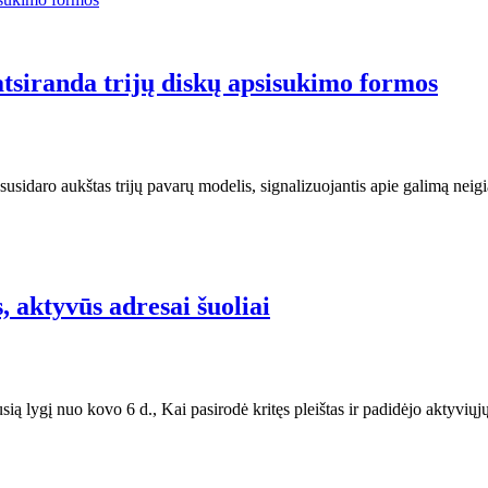
 atsiranda trijų diskų apsisukimo formos
susidaro aukštas trijų pavarų modelis, signalizuojantis apie galimą nei
, aktyvūs adresai šuoliai
ią lygį nuo kovo 6 d., Kai pasirodė kritęs pleištas ir padidėjo aktyvių