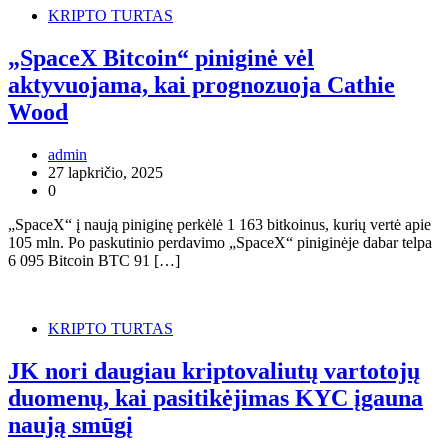
KRIPTO TURTAS
„SpaceX Bitcoin“ piniginė vėl
aktyvuojama, kai prognozuoja Cathie
Wood
admin
27 lapkričio, 2025
0
„SpaceX“ į naują piniginę perkėlė 1 163 bitkoinus, kurių vertė apie
105 mln. Po paskutinio perdavimo „SpaceX“ piniginėje dabar telpa
6 095 Bitcoin BTC 91 […]
KRIPTO TURTAS
JK nori daugiau kriptovaliutų vartotojų
duomenų, kai pasitikėjimas KYC įgauna
naują smūgį