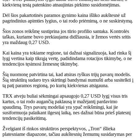
kiekvieną testą patenkino atnaujintas pirkimo susidomėjimas.
Dėl šios pakartotinės paramos gynimo kaina išliko aukštesnė už
pagrindinius apimties lygius, o tai rodo priėmimą, o ne suskirstymą.
Šios zonos reikšmę sustiprina jos tūrio profilio santaka. Kontrolės
taškas, kuriame buvo prekiaujama didžiausia, ir žemos vertės sritis
yra maždaug 0,27 USD.
Kai kaina yra tokiame regione, tai dažnai signalizuoja, kad rinka šį
lygį vertina kaip tikrąją vertę, padidindama rotacijos tikimybę, o ne
tendencijos tęsimosi žemesnę tikimybę.
Šią nuomonę patvirtina tai, kad atsiras ryškus trijų pavarų modelis.
Šią struktūrą sudaro trys skirtingi bandymai numušti arba susitelkti į
tą patį paramos regioną, po kurių kiekvienas atsigauna.
TRX atveju buliai sėkmingai apsaugojo 0,27 USD lygį visus tris
kartus, o tai rodo augančią paklausą ir mažėjantį pardavimo
spaudimą. Trys pavarų modeliai yra ypač reikšmingi, kai jie
susiformuoja palaikant ilgesnį laiką, nes dažnai būna prieš platesnį
tendencijų pasikeitimą.
Žvelgiant iš rinkos struktūros perspektyvos, „Tron“ išlieka
platesniame diapazone, tačiau aukštesnių žemumų susidarymas per