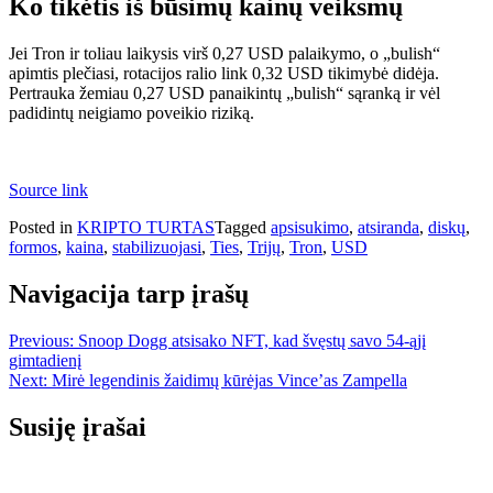
Ko tikėtis iš būsimų kainų veiksmų
Jei Tron ir toliau laikysis virš 0,27 USD palaikymo, o „bulish“
apimtis plečiasi, rotacijos ralio link 0,32 USD tikimybė didėja.
Pertrauka žemiau 0,27 USD panaikintų „bulish“ sąranką ir vėl
padidintų neigiamo poveikio riziką.
Source link
Posted in
KRIPTO TURTAS
Tagged
apsisukimo
,
atsiranda
,
diskų
,
formos
,
kaina
,
stabilizuojasi
,
Ties
,
Trijų
,
Tron
,
USD
Navigacija tarp įrašų
Previous:
Snoop Dogg atsisako NFT, kad švęstų savo 54-ąjį
gimtadienį
Next:
Mirė legendinis žaidimų kūrėjas Vince’as Zampella
Susiję įrašai