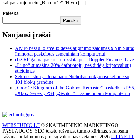
kai pastarojo meto „Bitcoin“ ATH yra […]
Paieška
Paieška
Naujausi įrašai
Atviro pasaulio smėlio dėžės auginimo žaidimas 9 Yin Sutra:
Immortal paskelbtas asmeniniam kompiuteriui
cbXRP gauna paskolą ir užstatą per „Doppler Finance“ bazę
„Luno“ sumažina 20% darbuotojų, nes didėja kriptovaliutų
atleidimas
Sėkmės istorija: Jonathano Nicholso mokymosi kelionė su
101 blokų grandine
„Croc 2: Kingdom of the Gobbos Remaster“ paskelbtas PS5,
„Xbox Series“, PS4, „Switch“ ir asmeniniam kompiuteriui
WEBSTUDIO.LT
© SKAITMENINIO MARKETINGO
PASLAUGOS. SEO tekstų rašymas, turinio kūrimas, straipsnių
rašymas ir talpinimas į mūsų valdomas svetaines. 2026
ITLINE.LT