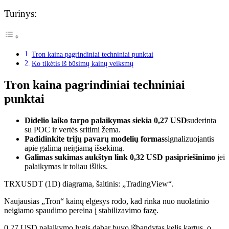
Turinys:
Tron kaina pagrindiniai techniniai punktai
Ko tikėtis iš būsimų kainų veiksmų
Tron kaina pagrindiniai techniniai
punktai
Didelio laiko tarpo palaikymas siekia 0,27 USD
suderinta
su POC ir vertės sritimi žema.
Padidinkite trijų pavarų modelių formas
signalizuojantis
apie galimą neigiamą išsekimą.
Galimas sukimas aukštyn link 0,32 USD pasipriešinimo
jei
palaikymas ir toliau išliks.
TRXUSDT (1D) diagrama, šaltinis: „TradingView“.
Naujausias „Tron“ kainų elgesys rodo, kad rinka nuo nuolatinio
neigiamo spaudimo pereina į stabilizavimo fazę.
0,27 USD palaikymo lygis dabar buvo išbandytas kelis kartus, o