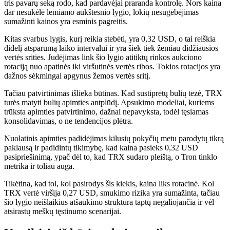
tris pavarų seką rodo, kad pardavėjai praranda kontrolę. Nors kaina
dar nesukėlė lemiamo aukštesnio lygio, lokių nesugebėjimas
sumažinti kainos yra esminis pagreitis.
Kitas svarbus lygis, kurį reikia stebėti, yra 0,32 USD, o tai reiškia
didelį atsparumą laiko intervalui ir yra šiek tiek žemiau didžiausios
vertės srities. Judėjimas link šio lygio atitiktų rinkos aukciono
rotaciją nuo apatinės iki viršutinės vertės ribos. Tokios rotacijos yra
dažnos sėkmingai apgynus žemos vertės sritį.
Tačiau patvirtinimas išlieka būtinas. Kad sustiprėtų bulių tezė, TRX
turės matyti bulių apimties antplūdį. Apsukimo modeliai, kuriems
trūksta apimties patvirtinimo, dažnai nepavyksta, todėl tęsiamas
konsolidavimas, o ne tendencijos plėtra.
Nuolatinis apimties padidėjimas kilusių pokyčių metu parodytų tikrą
paklausą ir padidintų tikimybę, kad kaina pasieks 0,32 USD
pasipriešinimą, ypač dėl to, kad TRX sudaro pleištą, o Tron tinklo
metrika ir toliau auga.
Tikėtina, kad tol, kol pasirodys šis kiekis, kaina liks rotacinė. Kol
TRX vertė viršija 0,27 USD, smukimo rizika yra sumažinta, tačiau
šio lygio neišlaikius atšaukimo struktūra taptų negaliojančia ir vėl
atsirastų meškų tęstinumo scenarijai.