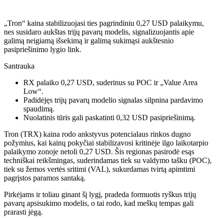
„Tron“ kaina stabilizuojasi ties pagrindiniu 0,27 USD palaikymu,
nes susidaro aukštas trijų pavarų modelis, signalizuojantis apie
galimą neigiamą išsekimą ir galimą sukimąsi aukštesnio
pasipriešinimo lygio link.
Santrauka
RX palaiko 0,27 USD, suderinus su POC ir „Value Area
Low“.
Padidėjęs trijų pavarų modelio signalas silpnina pardavimo
spaudimą.
Nuolatinis tūris gali paskatinti 0,32 USD pasipriešinimą.
Tron (TRX) kaina rodo ankstyvus potencialaus rinkos dugno
požymius, kai kainų pokyčiai stabilizavosi kritinėje ilgo laikotarpio
palaikymo zonoje netoli 0,27 USD. Šis regionas pasirodė esąs
techniškai reikšmingas, suderindamas tiek su valdymo tašku (POC),
tiek su žemos vertės sritimi (VAL), sukurdamas tvirtą apimtimi
pagrįstos paramos santaką.
Pirkėjams ir toliau ginant šį lygį, pradeda formuotis ryškus trijų
pavarų apsisukimo modelis, o tai rodo, kad meškų tempas gali
prarasti jėgą.